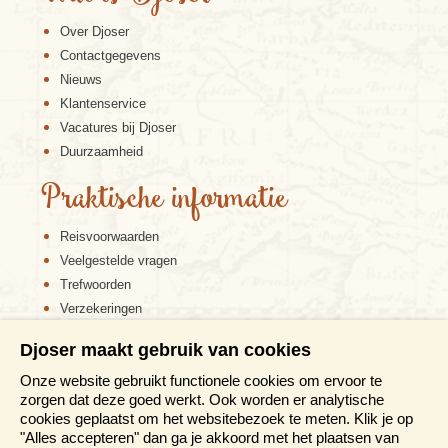
Over Djoser
Contactgegevens
Nieuws
Klantenservice
Vacatures bij Djoser
Duurzaamheid
Praktische informatie
Reisvoorwaarden
Veelgestelde vragen
Trefwoorden
Verzekeringen
Sitemap
Djoser maakt gebruik van cookies
Disclaimer
Onze website gebruikt functionele cookies om ervoor te
Cookiebeleid
zorgen dat deze goed werkt. Ook worden er analytische
Privacy verklaring
cookies geplaatst om het websitebezoek te meten. Klik je op
Reis en boek met Djoser zekerheid
"Alles accepteren" dan ga je akkoord met het plaatsen van