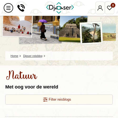
0
Mijn
Favo
Djoser
reize
Home
Djoser reisblog
Natuur
Met oog voor de wereld
Filter reisblogs