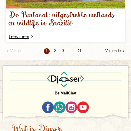
De Pantanal: uitgestrekte wetlands
en wildlife in Brazilië
Lees meer
Vorige
Volgende
1
2
3
...
21
Bel
Mail
Chat
Wat is Djoser