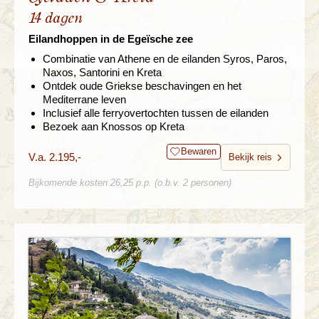
14 dagen
Eilandhoppen in de Egeïsche zee
Combinatie van Athene en de eilanden Syros, Paros,
Naxos, Santorini en Kreta
Ontdek oude Griekse beschavingen en het
Mediterrane leven
Inclusief alle ferryovertochten tussen de eilanden
Bezoek aan Knossos op Kreta
Bewaren
V.a. 2.195,-
Bekijk reis
Bijkomende kosten 26,25 p.p. (o.b.v. 2 personen)