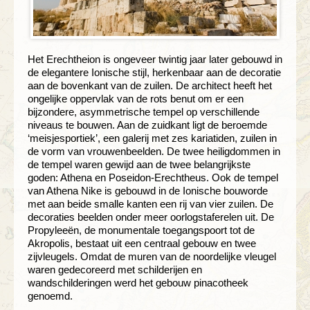
Het Erechtheion is ongeveer twintig jaar later gebouwd in
de elegantere Ionische stijl, herkenbaar aan de decoratie
aan de bovenkant van de zuilen. De architect heeft het
ongelijke oppervlak van de rots benut om er een
bijzondere, asymmetrische tempel op verschillende
niveaus te bouwen. Aan de zuidkant ligt de beroemde
‘meisjesportiek’, een galerij met zes kariatiden, zuilen in
de vorm van vrouwenbeelden. De twee heiligdommen in
de tempel waren gewijd aan de twee belangrijkste
goden: Athena en Poseidon-Erechtheus. Ook de tempel
van Athena Nike is gebouwd in de Ionische bouworde
met aan beide smalle kanten een rij van vier zuilen. De
decoraties beelden onder meer oorlogstaferelen uit. De
Propyleeën, de monumentale toegangspoort tot de
Akropolis, bestaat uit een centraal gebouw en twee
zijvleugels. Omdat de muren van de noordelijke vleugel
waren gedecoreerd met schilderijen en
wandschilderingen werd het gebouw pinacotheek
genoemd.