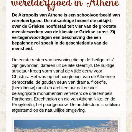
werelderfgoed in Athene
De Akropolis van Athene is een
schoolvoorbeeld van
werelderfgoed.
De rotsachtige heuvel die uitkijkt
over
de Griekse hoofdstad telt vier van de
grootste
meesterwerken van de
klassieke Griekse kunst. Zij
vertegenwoordigen
een beschaving die een
bepalende rol
speelt in de geschiedenis van de
mensheid.
De eerste resten van bewoning die op de ‘heilige rots’
zijn gevonden, dateren uit de late steentijd. De huidige
structuur kreeg vorm vanaf de vijfde eeuw voor
Christus. Het was op het hoogtepunt van de Atheense
democratie, de gouden eeuw van drama, filosofie,
(beeldhouw)kunst en architectuur dat de vier
belangrijkste monumenten verrezen: de drie tempels
Parthenon, Erechtheion en die van Athena Nike, en de
Propyleeën, het poortgebouw. De architectuur is subliem
afgestemd op de natuurlijke omgeving.