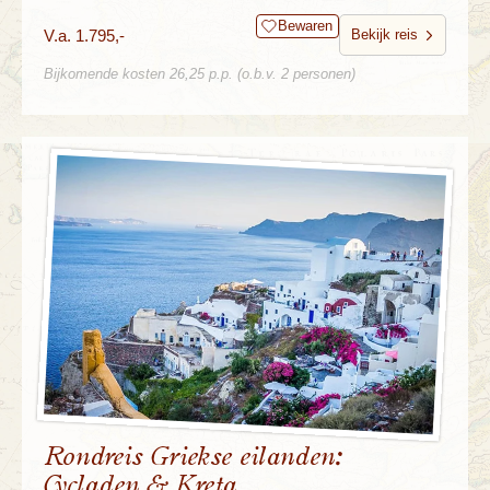
Bewaren
V.a. 1.795,-
Bekijk reis
Bijkomende kosten 26,25 p.p. (o.b.v. 2 personen)
Rondreis Griekse eilanden:
Cycladen & Kreta