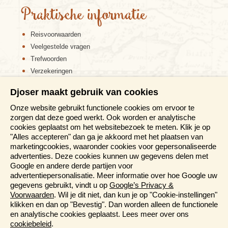
Praktische informatie
Reisvoorwaarden
Veelgestelde vragen
Trefwoorden
Verzekeringen
Sitemap
Djoser maakt gebruik van cookies
Disclaimer
Onze website gebruikt functionele cookies om ervoor te
Cookiebeleid
zorgen dat deze goed werkt. Ook worden er analytische
Privacy verklaring
cookies geplaatst om het websitebezoek te meten. Klik je op
Reis en boek met Djoser zekerheid
"Alles accepteren" dan ga je akkoord met het plaatsen van
marketingcookies, waaronder cookies voor gepersonaliseerde
Meer weten?
advertenties. Deze cookies kunnen uw gegevens delen met
Google en andere derde partijen voor
advertentiepersonalisatie. Meer informatie over hoe Google uw
Brochure aanvragen
gegevens gebruikt, vindt u op
Google’s Privacy &
Presentaties en Informatiedagen
Voorwaarden
. Wil je dit niet, dan kun je op "Cookie-instellingen"
Magazine
klikken en dan op "Bevestig". Dan worden alleen de functionele
Aanmelden nieuwsbrief
en analytische cookies geplaatst. Lees meer over ons
cookiebeleid
.