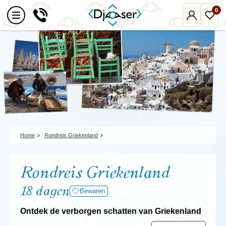
0
Mijn
Favo
Djoser
reize
Home
Rondreis Griekenland
Rondreis Griekenland
18 dagen
Bewaren
Ontdek de verborgen schatten van Griekenland