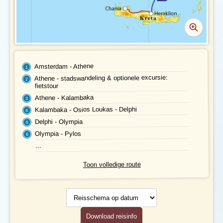
Geldzaken
Maaltijden
Gezondheid
Amsterdam - Athene
Athene - stadswandeling & optionele excursie:
Hotelverlenging
fietstour
Athene - Kalambaka
Klimaat en geografie
Kalambaka - Osios Loukas - Delphi
Delphi - Olympia
Reisbegeleiding en gidsen
Olympia - Pylos
...
Toon volledige route
Reisschema
op datum
Download reisinfo