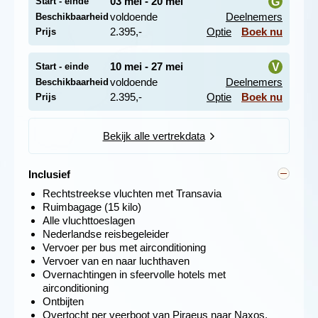
03 mei - 20 mei
G
Start - einde
voldoende
Deelnemers
Beschikbaarheid
i
2.395,-
Optie
Boek nu
Prijs
10 mei - 27 mei
V
Start - einde
voldoende
Deelnemers
Beschikbaarheid
i
2.395,-
Optie
Boek nu
Prijs
Bekijk alle vertrekdata
Met de bus vertrekken we naar Kalambaka, een
Inclusief
moderne stad met een intieme 14e-eeuwse
kathedraaltje. Maar Kalambaka staat natuurlijk vooral
Rechtstreekse vluchten met Transavia
bekend als uitvalsbasis voor de beroemde op steile
Ruimbagage (15 kilo)
rotspunten gebouwde
Meteora-kloosters
, waarvan de
Alle vluchttoeslagen
oudsten ook uit de 14e eeuw komen. De kloosters lijken
Nederlandse reisbegeleider
uit de rotsen te ontspringen en dit ziet er spectaculair uit.
Vervoer per bus met airconditioning
Vroeger werden de monniken aan touwen omhoog
Vervoer van en naar luchthaven
gehesen om bij de kloosters te komen. Alle zes
Overnachtingen in sfeervolle hotels met
kloosters die er vandaag de dag nog zijn, zijn rijkelijk
airconditioning
versierd met fresco’s en iconen, een prachtig gezicht.
Ontbijten
Overtocht per veerboot van Piraeus naar Naxos,