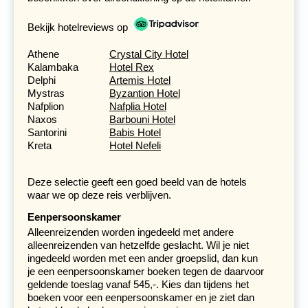
van
Zeus
dat van 776 v. chr tot 394 na chr. iedere vier
jaar plaats vond. Tegenwoordig wordt hier voor iedere
Bekijk hotelreviews op
Olympische Spelen de olympische vlam ontstoken. Bij
de grote tempel van Zeus werden de winnaars van de
Athene
Crystal City Hotel
spelen met een olijftak gelauwerd. De resten van dit
Kalambaka
Hotel Rex
sport- en tempelcomplex liggen in een bosrijke
Delphi
Artemis Hotel
omgeving. Je loopt er vanaf ons hotel in tien minuten
Mystras
Byzantion Hotel
naartoe. Na je bezoek aan de archeologische site is het
Nafplion
Nafplia Hotel
nog de moeite waard langs te gaan bij de lokale imker.
Naxos
Barbouni Hotel
Santorini
Babis Hotel
Kreta
Hotel Nefeli
Deze selectie geeft een goed beeld van de hotels
waar we op deze reis verblijven.
Eenpersoonskamer
Alleenreizenden worden ingedeeld met andere
alleenreizenden van hetzelfde geslacht. Wil je niet
ingedeeld worden met een ander groepslid, dan kun
je een eenpersoonskamer boeken tegen de daarvoor
geldende toeslag vanaf 545,-. Kies dan tijdens het
boeken voor een eenpersoonskamer en je ziet dan