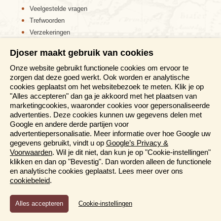
verplicht hieraan deel te nemen. Wie er liever zelf op
Veelgestelde vragen
uitgaat, heeft daartoe alle vrijheid. Zo leer je een land
Trefwoorden
tenslotte het beste kennen. Gemiddeld bestaan de
Verzekeringen
groepen uit 16 deelnemers. De maximale groepsgrootte
Sitemap
is 22 personen.
Djoser maakt gebruik van cookies
Disclaimer
Onze website gebruikt functionele cookies om ervoor te
Cookiebeleid
zorgen dat deze goed werkt. Ook worden er analytische
Privacy verklaring
cookies geplaatst om het websitebezoek te meten. Klik je op
Reis en boek met Djoser zekerheid
"Alles accepteren" dan ga je akkoord met het plaatsen van
marketingcookies, waaronder cookies voor gepersonaliseerde
Meer weten?
advertenties. Deze cookies kunnen uw gegevens delen met
Google en andere derde partijen voor
advertentiepersonalisatie. Meer informatie over hoe Google uw
Brochures aanvragen
gegevens gebruikt, vindt u op
Google’s Privacy &
Informatiedagen
Voorwaarden
. Wil je dit niet, dan kun je op "Cookie-instellingen"
Magazine
klikken en dan op "Bevestig". Dan worden alleen de functionele
Aanmelden nieuwsbrief
en analytische cookies geplaatst. Lees meer over ons
cookiebeleid
.
Functioneel en Analytisch
Cookie-instellingen
Cookies die er voor zorgen dat de website naar behoren
functioneert en cookies waarmee wij anoniem het gebruik van