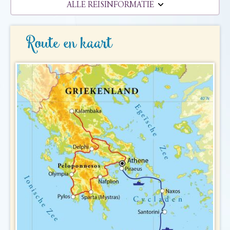
ALLE REISINFORMATIE
REISBESCHRIJVING
Route en kaart
VERTREKDATA/PRIJS
REVIEWS
PRAKTISCHE INFORMATIE
Accommodatie
FAQ
FOTO'S EN VIDEO
Vliegreis
REIS BOEKEN
Vervoer
Bij de reis inbegrepen
Excursies
Reisdocumenten