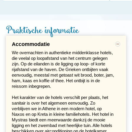
Dag 7 Pylos
Vanaf Delphi rijden we langs de zee naar Antirrio, om de
brug over te steken die het vasteland met de
Peloponnesos verbindt of nemen de ferry om de langste
Praktische informatie
tuibrug ter wereld te bewonderen. Vervolgens rijden we
in circa twee uur door naar
Olympia
.
Accommodatie
Olympia is natuurlijk beroemd geworden
We overnachten in authentieke middenklasse hotels,
die veelal op loopafstand van het centrum gelegen
zijn. Op de eilanden is de ligging op loop- of korte
rijafstand van de haven. De Grieken ontbijten vaak
eenvoudig, meestal met getoast wit brood, boter, jam,
ham, kaas en koffie of thee. Het ontbijt is in de
reissom inbegrepen.
Het karakter van de hotels verschilt per plaats, het
sanitair is over het algemeen eenvoudig. Zo
verblijven we in Athene in een modern hotel, op
Naxos en op Kreta in kleine familiehotels. Het hotel in
Mystras biedt een meerwaarde dankzij de mooie
ligging en het zwembad met heerlijke tuin. Alle hotels
door de Olympische Spelen, een religieus festijn ter ere
beschikken over airconditioning op de hotelkamer.