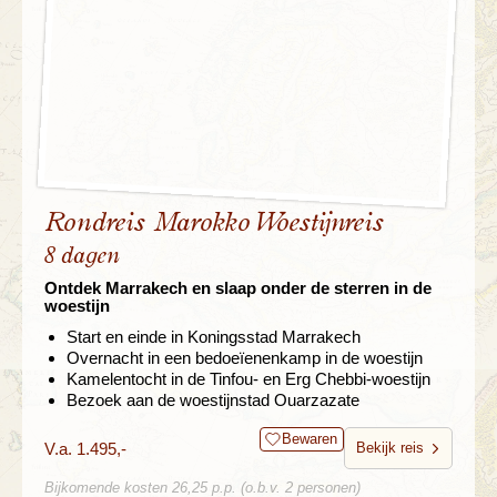
Rondreis Marokko Woestijnreis
8 dagen
Ontdek Marrakech en slaap onder de sterren in de
woestijn
Start en einde in Koningsstad Marrakech
Overnacht in een bedoeïenenkamp in de woestijn
Kamelentocht in de Tinfou- en Erg Chebbi-woestijn
Bezoek aan de woestijnstad Ouarzazate
Bewaren
V.a. 1.495,-
Bekijk reis
Bijkomende kosten 26,25 p.p. (o.b.v. 2 personen)