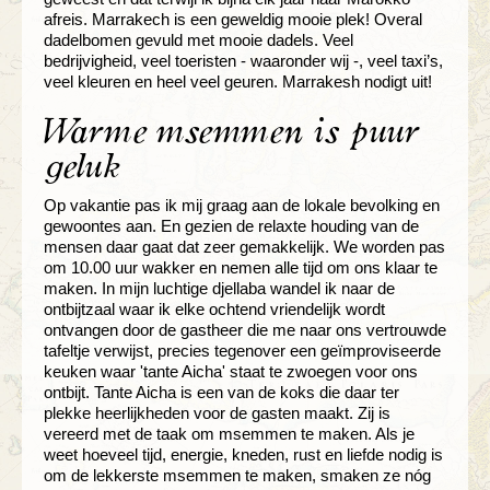
afreis. Marrakech is een geweldig mooie plek! Overal
dadelbomen gevuld met mooie dadels. Veel
bedrijvigheid, veel toeristen - waaronder wij -, veel taxi’s,
veel kleuren en heel veel geuren. Marrakesh nodigt uit!
Warme msemmen is puur
geluk
Op vakantie pas ik mij graag aan de lokale bevolking en
gewoontes aan. En gezien de relaxte houding van de
mensen daar gaat dat zeer gemakkelijk. We worden pas
om 10.00 uur wakker en nemen alle tijd om ons klaar te
maken. In mijn luchtige djellaba wandel ik naar de
ontbijtzaal waar ik elke ochtend vriendelijk wordt
ontvangen door de gastheer die me naar ons vertrouwde
tafeltje verwijst, precies tegenover een geïmproviseerde
keuken waar 'tante Aicha' staat te zwoegen voor ons
ontbijt. Tante Aicha is een van de koks die daar ter
plekke heerlijkheden voor de gasten maakt. Zij is
vereerd met de taak om msemmen te maken. Als je
weet hoeveel tijd, energie, kneden, rust en liefde nodig is
om de lekkerste msemmen te maken, smaken ze nóg