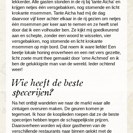
lekkerder. Alle gasten stonden in de rij bij 'tante Aicha' en
krijgen netjes één versgebakken, nog stomende en licht
krokante msemmen. Tante Aicha had mij de dag
daarvoor vijf keer achter elkaar in de rij gezien om netjes
één msemmen per keer aan te nemen en ze heeft snel
door dat ik een volhouder ben. Ze kijkt mij goedkeurend
aan en schepte, zonder een woord te wisselen, vier
versgebakken, nog stomende en licht krokante
msemmen op mijn bord. Dat noem ik ware liefde! Een
beetje lokale honing eroverheen en een net vers gezette,
licht zoete munt thee gemaakt door 'ome Achmed' en ik
ben de gelukkigste man van de wereld. Ieder ochtend
weer!
Wie heeft de beste
specerijen?
Na het ontbijt wandelen we naar de markt waar alle
zintuigen overuren maken. De geuren komen je
tegemoet. Ik hoor de kooplieden roepen dat ze de beste
specerijen hebben tegen de schappelijkste prijzen.
Daaroverheen worden wij door gastheren van de
verschillende restaurants naar binnen gelokt met de