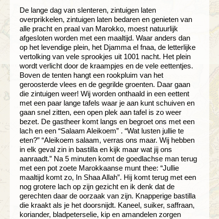
De lange dag van slenteren, zintuigen laten
overprikkelen, zintuigen laten bedaren en genieten van
alle pracht en praal van Marokko, moest natuurlijk
afgesloten worden met een maaltijd. Waar anders dan
op het levendige plein, het Djamma el fnaa, de letterlijke
vertolking van vele sprookjes uit 1001 nacht. Het plein
wordt verlicht door de kraampjes en de vele eettentjes.
Boven de tenten hangt een rookpluim van het
geroosterde vlees en de gegrilde groenten. Daar gaan
die zintuigen weer! Wij worden onthaald in een eettent
met een paar lange tafels waar je aan kunt schuiven en
gaan snel zitten, een open plek aan tafel is zo weer
bezet. De gastheer komt langs en begroet ons met een
lach en een “Salaam Aleikoem” . “Wat lusten jullie te
eten?” “Aleikoem salaam, verras ons maar. Wij hebben
in elk geval zin in bastilla en kijk maar wat jij ons
aanraadt.” Na 5 minuten komt de goedlachse man terug
met een pot zoete Marokkaanse munt thee: “Jullie
maaltijd komt zo, In Shaa Allah”. Hij komt terug met een
nog grotere lach op zijn gezicht en ik denk dat de
gerechten daar de oorzaak van zijn. Knapperige bastilla
die kraakt als je het doorsnijdt. Kaneel, suiker, saffraan,
koriander, bladpeterselie, kip en amandelen zorgen