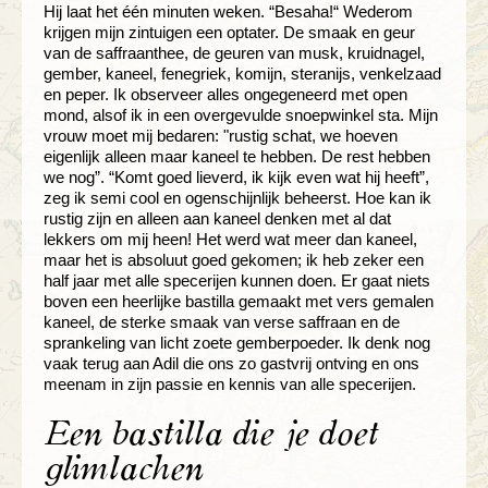
Hij laat het één minuten weken. “Besaha!“ Wederom
krijgen mijn zintuigen een optater. De smaak en geur
van de saffraanthee, de geuren van musk, kruidnagel,
gember, kaneel, fenegriek, komijn, steranijs, venkelzaad
en peper. Ik observeer alles ongegeneerd met open
mond, alsof ik in een overgevulde snoepwinkel sta. Mijn
vrouw moet mij bedaren: "rustig schat, we hoeven
eigenlijk alleen maar kaneel te hebben. De rest hebben
we nog”. “Komt goed lieverd, ik kijk even wat hij heeft”,
zeg ik semi cool en ogenschijnlijk beheerst. Hoe kan ik
rustig zijn en alleen aan kaneel denken met al dat
lekkers om mij heen! Het werd wat meer dan kaneel,
maar het is absoluut goed gekomen; ik heb zeker een
half jaar met alle specerijen kunnen doen. Er gaat niets
boven een heerlijke bastilla gemaakt met vers gemalen
kaneel, de sterke smaak van verse saffraan en de
sprankeling van licht zoete gemberpoeder. Ik denk nog
vaak terug aan Adil die ons zo gastvrij ontving en ons
meenam in zijn passie en kennis van alle specerijen.
Een bastilla die je doet
glimlachen