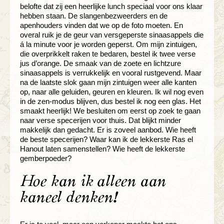
belofte dat zij een heerlijke lunch speciaal voor ons klaar
hebben staan. De slangenbezweerders en de
apenhouders vinden dat we op de foto moeten. En
overal ruik je de geur van versgeperste sinaasappels die
á la minute voor je worden geperst. Om mijn zintuigen,
die overprikkelt raken te bedaren, bestel ik twee verse
jus d’orange. De smaak van de zoete en lichtzure
sinaasappels is verrukkelijk en vooral rustgevend. Maar
na de laatste slok gaan mijn zintuigen weer alle kanten
op, naar alle geluiden, geuren en kleuren. Ik wil nog even
in de zen-modus blijven, dus bestel ik nog een glas. Het
smaakt heerlijk! We besluiten om eerst op zoek te gaan
naar verse specerijen voor thuis. Dat blijkt minder
makkelijk dan gedacht. Er is zoveel aanbod. Wie heeft
de beste specerijen? Waar kan ik de lekkerste Ras el
Hanout laten samenstellen? Wie heeft de lekkerste
gemberpoeder?
Hoe kan ik alleen aan
kaneel denken!