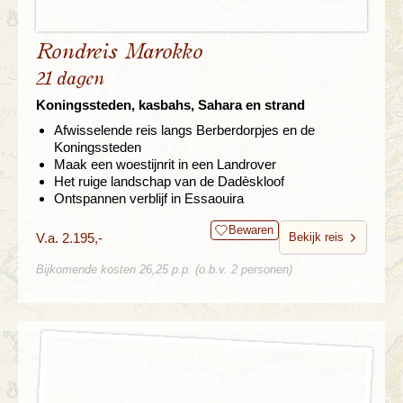
Rondreis Marokko
21 dagen
Koningssteden, kasbahs, Sahara en strand
Afwisselende reis langs Berberdorpjes en de
Koningssteden
Maak een woestijnrit in een Landrover
Het ruige landschap van de Dadèskloof
Ontspannen verblijf in Essaouira
Bewaren
V.a. 2.195,-
Bekijk reis
Bijkomende kosten 26,25 p.p. (o.b.v. 2 personen)