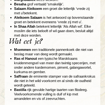
Besaha
grof vertaald ‘smakelijk’.
Salaam Aleikoem
een groet die letterlijk ‘vrede zij
met u’betekent.
Aleikoem Salaam
is het antwoord op bovenstaande
groet en betekent eveneens ‘vrede zij met u’.
In Shaa Allah
betekent letterlijk ‘Als Allah wil’. Elke
moslim die iets belooft of wil gaan doen, besluit altijd
met deze worden.
Wat eet je?
Msemmen
een traditionele pannenkoek die niet van
beslag maar van deeg wordt gemaakt.
Ras el Hanout
een typische Marokkaans
kruidenmengsel van meer dan twintig specerijen, met
onder andere kardemomen, piment, galangawortel,
kurkuma en gember.
Saffraan
de eminente stamper van de safraankrokus
die niet in het wild voorkomt en al sinds de oudheid
wordt geteeld.
Bastilla
rijk gevulde hartige taarten van filodeeg.
Veelvoorkomende vulling is duif of kip met
amandelen en vis of zeevruchten.