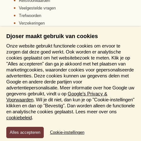
Reisvoorwaarden
Veelgestelde vragen
Trefwoorden
Verzekeringen
Sitemap
Djoser maakt gebruik van cookies
Disclaimer
Onze website gebruikt functionele cookies om ervoor te
Cookiebeleid
zorgen dat deze goed werkt. Ook worden er analytische
Privacy verklaring
cookies geplaatst om het websitebezoek te meten. Klik je op
Reis en boek met Djoser zekerheid
"Alles accepteren" dan ga je akkoord met het plaatsen van
marketingcookies, waaronder cookies voor gepersonaliseerde
Meer weten?
advertenties. Deze cookies kunnen uw gegevens delen met
Google en andere derde partijen voor
advertentiepersonalisatie. Meer informatie over hoe Google uw
Brochure aanvragen
gegevens gebruikt, vindt u op
Google’s Privacy &
Presentaties en Informatiedagen
Voorwaarden
. Wil je dit niet, dan kun je op "Cookie-instellingen"
Magazine
klikken en dan op "Bevestig". Dan worden alleen de functionele
Aanmelden nieuwsbrief
en analytische cookies geplaatst. Lees meer over ons
cookiebeleid
.
Functioneel en Analytisch
Cookie-instellingen
Cookies die er voor zorgen dat de website naar behoren
functioneert en cookies waarmee wij anoniem het gebruik van