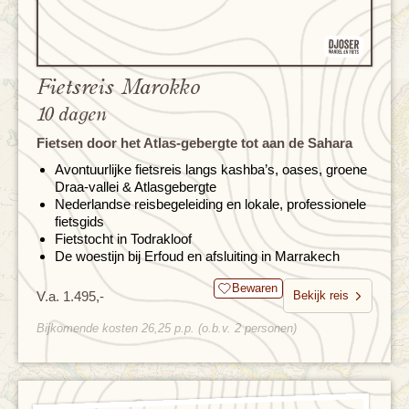
Fietsreis Marokko
10 dagen
Fietsen door het Atlas-gebergte tot aan de Sahara
Avontuurlijke fietsreis langs kashba’s, oases, groene
Draa-vallei & Atlasgebergte
Nederlandse reisbegeleiding en lokale, professionele
fietsgids
Fietstocht in Todrakloof
De woestijn bij Erfoud en afsluiting in Marrakech
Bewaren
V.a. 1.495,-
Bekijk reis
Bijkomende kosten 26,25 p.p. (o.b.v. 2 personen)