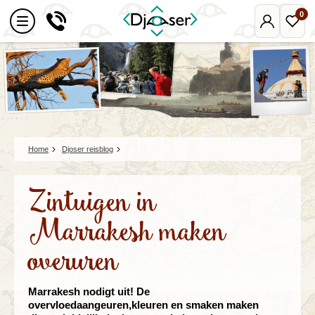
0
Mijn
Favo
Djoser
reize
Home
Djoser reisblog
Zintuigen in
Marrakesh maken
overuren
Marrakesh nodigt uit! De
overvloedaangeuren,kleuren en smaken maken