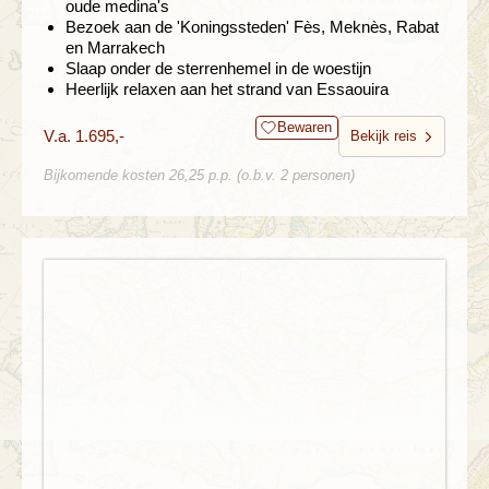
oude medina's
Bezoek aan de 'Koningssteden' Fès, Meknès, Rabat
en Marrakech
Slaap onder de sterrenhemel in de woestijn
Heerlijk relaxen aan het strand van Essaouira
Bewaren
V.a. 1.695,-
Bekijk reis
Bijkomende kosten 26,25 p.p. (o.b.v. 2 personen)