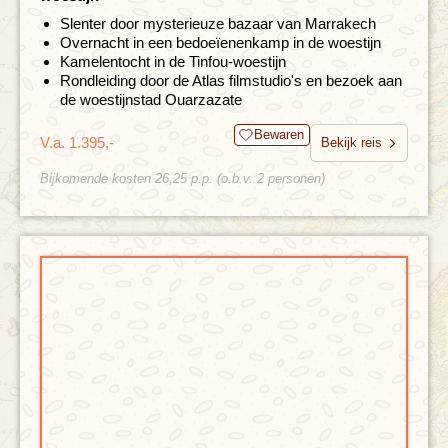
Slenter door mysterieuze bazaar van Marrakech
Overnacht in een bedoeïenenkamp in de woestijn
Kamelentocht in de Tinfou-woestijn
Rondleiding door de Atlas filmstudio's en bezoek aan
de woestijnstad Ouarzazate
Bewaren
V.a. 1.395,-
Bekijk reis
Bijkomende kosten 26,25 p.p. (o.b.v. 2 personen)