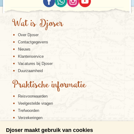
Wat is Djoser
Over Djoser
Contactgegevens
Nieuws
Klantenservice
Vacatures bij Djoser
Duurzaamheid
Praktische informatie
Reisvoorwaarden
Veelgestelde vragen
Trefwoorden
Verzekeringen
Sitemap
Djoser maakt gebruik van cookies
Disclaimer