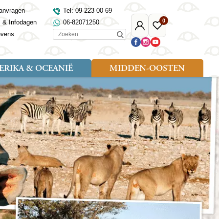
anvragen
Tel: 09 223 00 69
0
s & Infodagen
06-82071250
Mijn
Favoriete
Zoeken
evens
Djoser
reizen
RIKA & OCEANIË
MIDDEN-OOSTEN
Soort reizen
Landen
Landen
sh
gië
Rondreis (18)
Alaska
Maleisië
Noord-Macedonië
Egypte
kenland
Familiereis (9)
Australië
Mongolië
Noorwegen
Jordanië
and
Fietsreis (1)
Canada
Nepal
Polen
Marokko
and
Wandelreis (3)
Nieuw-Zeeland
Oezbekistan
Portugal
Oman
Cultuur (8)
Verenigde Staten
Singapore
Roemenië
Saoedi-Arabië
verdië
Sri Lanka
Sardinië
Tunesië
ovo
Taiwan
Schotland
Turkije
tië
Thailand
Servië
and
Tibet
Spanje
and
Turkmenistan
Turkije
an
uwen
Vietnam
Verenigd Koninkrijk
ira
Zijderoute
Wales