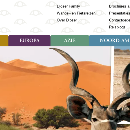
Djoser Family
Brochures a
Wandel- en Fietsreizen
Presentatie
Over Djoser
Contactgeg
Reisblogs
EUROPA
AZIË
NOORD-AME
Soort reizen
Soort reizen
Landen
Soort reizen
Landen
ambique
Rondreis (28)
(Frans) Guyana
Rondreis (57)
Albanië
Rondreis (7)
Banglade
Geor
ibië
Familiereis (11)
Galapagos
Familiereis (22)
Andorra
Familiereis (2)
Bhutan
Grie
anda
Fietsreis (8)
Guatemala
Fietsreis (3)
Armenië
Natuur (5)
Cambodja
IJsl
Tomé en Principe
Wandelreis (23)
Honduras
Cultuur (28)
Azerbeidzjan
China
Ierl
ziland
Cultuur (12)
Mexico
Natuur (16)
Azoren
Filipijnen
Italië
zania
Natuur (3)
Nicaragua
Balkan
India
Kaap
o
Paaseiland
Baltische Staten
Indochina
Kos
bia
Paraguay
Bosnië en Herzegovina
Indonesië
Kroa
ibar
Peru
Bulgarije
Japan
Lapl
Nieuwe reizen
babwe
Suriname
Engeland
Jordanië
Letl
r
-Afrika
Rondreis China & Tibet, 42
Estland
Kazachst
Lito
dagen
Finland
Kirgizië
Made