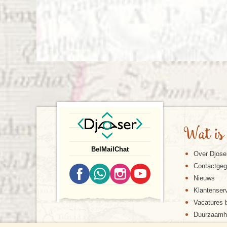
Wat is
Bel
Mail
Chat
Over Djose
Contactge
Nieuws
Klantenser
Vacatures b
Duurzaamh