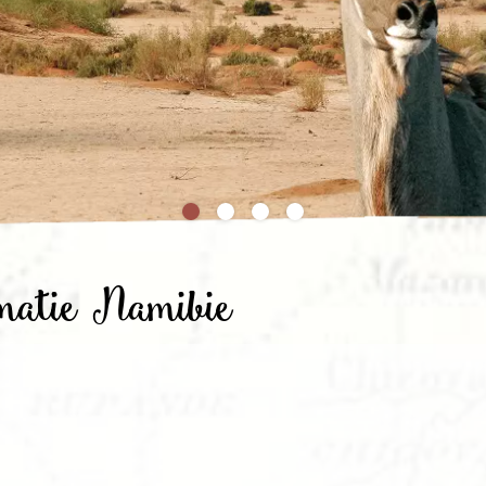
Rondreis Sulawesi &
Frankrijk
Laos
Mont
Molukken, 22 dagen
Malediven
rmatie Namibie