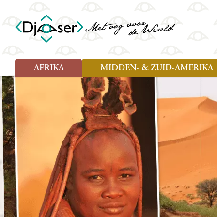
AFRIKA
MIDDEN- & ZUID-AMERIKA
Soort reizen
Soort reizen
Landen
Landen
Rondreis (26)
Rondreis (25)
Angola
Amazone
Moz
Familiereis (10)
Familiereis (10)
Benin
Argentinië
Nam
Fietsreis (2)
Fietsreis (1)
Botswana
Belize
Oeg
Wandelreis (1)
Cultuur (9)
Egypte
Bolivia
Sao 
Cultuur (3)
Natuur (13)
Ghana
Brazilië
Swa
Natuur (6)
Kaapverdië
Chili
Tan
Kenia
Colombia
Tog
Madagaskar
Costa Rica
Zam
Nieuwe reizen
Malawi
Cuba
Zanz
Voodoo in Benin en Togo, 16
Marokko
Ecuador
Zim
dagen
Mauritius
El Salvado
Zuid