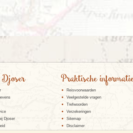
 Djoser
Praktische informati
r
Reisvoorwaarden
gevens
Veelgestelde vragen
Trefwoorden
vice
Verzekeringen
ij Djoser
Sitemap
eid
Disclaimer
Cookiebeleid