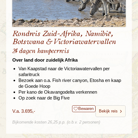
Rondreis Zuid-Afrika, Namibië,
Botswana & Victoriawatervallen
24 dagen kampeerreis
Over land door zuidelijk Afrika
Van Kaapstad naar de Victoriawatervallen per
safaritruck
Bezoek aan o.a. Fish river canyon, Etosha en kaap
de Goede Hoop
Per kano de Okavangodelta verkennen
Op zoek naar de Big Five
Bewaren
V.a. 3.695,-
Bekijk reis
Bijkomende kosten 26,25 p.p. (o.b.v. 2 personen)