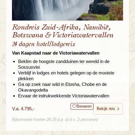
Rondreis Zuid-Afrika, Namibië,
Botswana & Victoriawatervallen
24 dagen hotel/lodgereis
Van Kaapstad naar de Victoriawatervallen
Beklim de hoogste zandduinen ter wereld in de
Sossusvlei
Verblijf in lodges en hotels gelegen op de mooiste
plekken
Ga op zoek naar wild in Etosha, Chobe en de
Okavangodelta
Ervaar de indrukwekkende Victoriawatervallen
Bewaren
V.a. 4.795,-
Bekijk reis
Bijkomende kosten 26,25 p.p. (o.b.v. 2 personen)