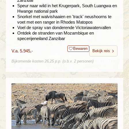
Zanzibar
Speur naar wild in het Krugerpark, South Luangwa en
Hwange national park
Snorkel met walvishaaien en 'track' neushoorns te
voet met een ranger in Rhodes Matopos
Voel de spray van donderende Victoriawatervallen
Ontdek de stranden van Mozambique en
specerijeneiland Zanzibar
Bewaren
V.a. 5.945,-
Bekijk reis
Bijkomende kosten 26,25 p.p. (o.b.v. 2 personen)