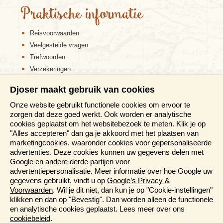
Praktische informatie
Reisvoorwaarden
Veelgestelde vragen
Trefwoorden
Verzekeringen
Sitemap
Djoser maakt gebruik van cookies
Disclaimer
Onze website gebruikt functionele cookies om ervoor te
Cookiebeleid
zorgen dat deze goed werkt. Ook worden er analytische
Privacy verklaring
cookies geplaatst om het websitebezoek te meten. Klik je op
Reis en boek met Djoser zekerheid
"Alles accepteren" dan ga je akkoord met het plaatsen van
marketingcookies, waaronder cookies voor gepersonaliseerde
Meer weten?
advertenties. Deze cookies kunnen uw gegevens delen met
Google en andere derde partijen voor
advertentiepersonalisatie. Meer informatie over hoe Google uw
Brochure aanvragen
gegevens gebruikt, vindt u op
Google’s Privacy &
Presentaties en Informatiedagen
Voorwaarden
. Wil je dit niet, dan kun je op "Cookie-instellingen"
Magazine
klikken en dan op "Bevestig". Dan worden alleen de functionele
Aanmelden nieuwsbrief
en analytische cookies geplaatst. Lees meer over ons
cookiebeleid
.