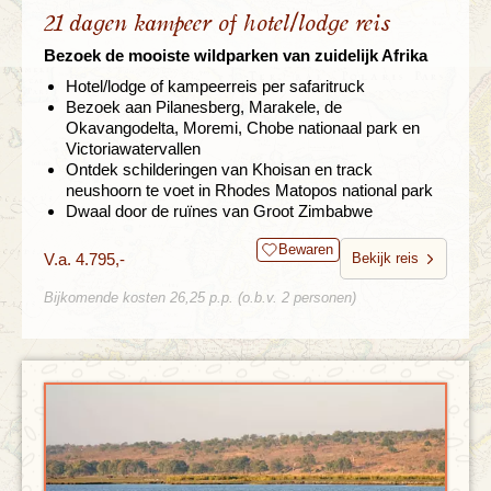
21 dagen kampeer of hotel/lodge reis
Bezoek de mooiste wildparken van zuidelijk Afrika
Hotel/lodge of kampeerreis per safaritruck
Bezoek aan Pilanesberg, Marakele, de
Okavangodelta, Moremi, Chobe nationaal park en
Victoriawatervallen
Ontdek schilderingen van Khoisan en track
neushoorn te voet in Rhodes Matopos national park
Dwaal door de ruïnes van Groot Zimbabwe
Bewaren
V.a. 4.795,-
Bekijk reis
Bijkomende kosten 26,25 p.p. (o.b.v. 2 personen)