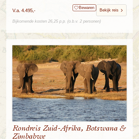
Bewaren
V.a. 4.495,-
Bekijk reis
Bijkomende kosten 26,25 p.p. (o.b.v. 2 personen)
Rondreis Zuid-Afrika, Botswana &
Zimbabwe