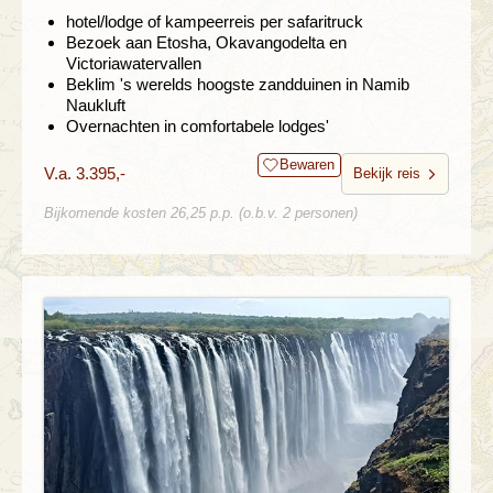
hotel/lodge of kampeerreis per safaritruck
Bezoek aan Etosha, Okavangodelta en
Victoriawatervallen
Beklim 's werelds hoogste zandduinen in Namib
Naukluft
Overnachten in comfortabele lodges'
Bewaren
V.a. 3.395,-
Bekijk reis
Bijkomende kosten 26,25 p.p. (o.b.v. 2 personen)