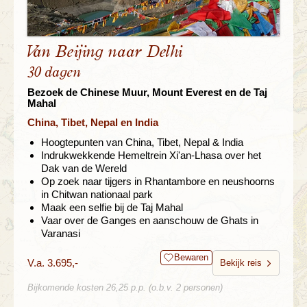
Van Beijing naar Delhi
30 dagen
Bezoek de Chinese Muur, Mount Everest en de Taj
Mahal
China, Tibet, Nepal en India
Hoogtepunten van China, Tibet, Nepal & India
Indrukwekkende Hemeltrein Xi'an-Lhasa over het
Dak van de Wereld
Op zoek naar tijgers in Rhantambore en neushoorns
in Chitwan nationaal park
Maak een selfie bij de Taj Mahal
Vaar over de Ganges en aanschouw de Ghats in
Varanasi
Bewaren
V.a. 3.695,-
Bekijk reis
Bijkomende kosten 26,25 p.p. (o.b.v. 2 personen)