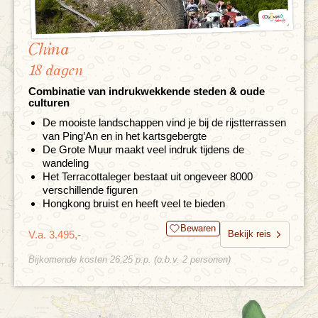
China
18 dagen
Combinatie van indrukwekkende steden & oude
culturen
De mooiste landschappen vind je bij de rijstterrassen
van Ping’An en in het kartsgebergte
De Grote Muur maakt veel indruk tijdens de
wandeling
Het Terracottaleger bestaat uit ongeveer 8000
verschillende figuren
Hongkong bruist en heeft veel te bieden
Bewaren
V.a. 3.495,-
Bekijk reis
Bijkomende kosten 26,25 p.p. (o.b.v. 2 personen)