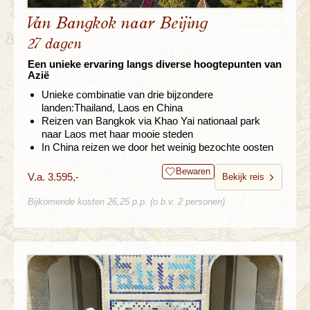
Van Bangkok naar Beijing
27 dagen
Een unieke ervaring langs diverse hoogtepunten van
Azië
Unieke combinatie van drie bijzondere
landen:Thailand, Laos en China
Reizen van Bangkok via Khao Yai nationaal park
naar Laos met haar mooie steden
In China reizen we door het weinig bezochte oosten
Bewaren
V.a. 3.595,-
Bekijk reis
Bijkomende kosten 26,25 p.p. (o.b.v. 2 personen)