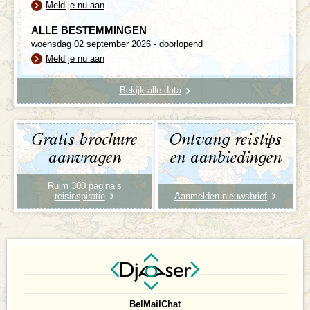
Meld je nu aan
ALLE BESTEMMINGEN
woensdag 02 september 2026 - doorlopend
Meld je nu aan
Bekijk alle data
Gratis brochure
Ontvang reistips
aanvragen
en aanbiedingen
Ruim 300 pagina’s
reisinspiratie
Aanmelden nieuwsbrief
Bel
Mail
Chat