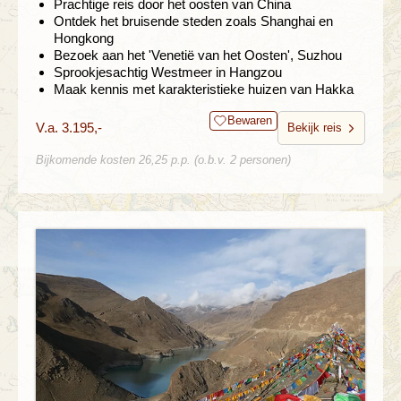
Prachtige reis door het oosten van China
Ontdek het bruisende steden zoals Shanghai en
Hongkong
Bezoek aan het 'Venetië van het Oosten', Suzhou
Sprookjesachtig Westmeer in Hangzou
Maak kennis met karakteristieke huizen van Hakka
Bewaren
V.a. 3.195,-
Bekijk reis
Bijkomende kosten 26,25 p.p. (o.b.v. 2 personen)