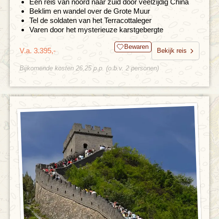
Een reis van noord naar zuid door veelzijdig China
Beklim en wandel over de Grote Muur
Tel de soldaten van het Terracottaleger
Varen door het mysterieuze karstgebergte
Bewaren
V.a. 3.395,-
Bekijk reis
Bijkomende kosten 26,25 p.p. (o.b.v. 2 personen)