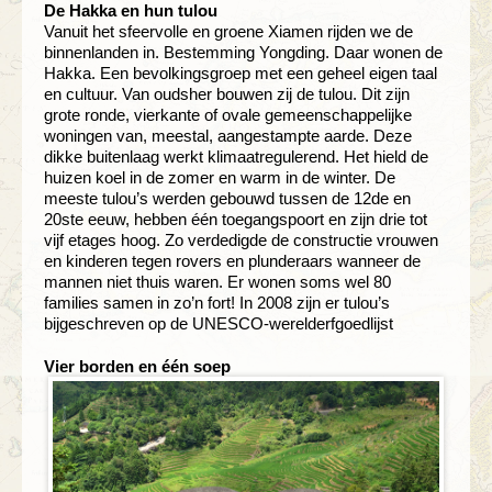
De Hakka en hun tulou
Vanuit het sfeervolle en groene Xiamen rijden we de
binnenlanden in. Bestemming Yongding. Daar wonen de
Hakka. Een bevolkingsgroep met een geheel eigen taal
en cultuur. Van oudsher bouwen zij de tulou. Dit zijn
grote ronde, vierkante of ovale gemeenschappelijke
woningen van, meestal, aangestampte aarde. Deze
dikke buitenlaag werkt klimaatregulerend. Het hield de
huizen koel in de zomer en warm in de winter. De
meeste tulou’s werden gebouwd tussen de 12de en
20ste eeuw, hebben één toegangspoort en zijn drie tot
vijf etages hoog. Zo verdedigde de constructie vrouwen
en kinderen tegen rovers en plunderaars wanneer de
mannen niet thuis waren. Er wonen soms wel 80
families samen in zo’n fort! In 2008 zijn er tulou’s
bijgeschreven op de UNESCO-werelderfgoedlijst
Vier borden en één soep