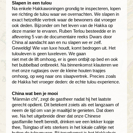
Slapen in een tulou
Na enkele Hakkawoningen grondig te inspecteren, lopen
we richting de tulou waar we overnachten. We slapen in
exact hetzelfde vertrek waar de bewoners dat vroeger
ook deden. Bijzonder om het leven van de Hakka op
deze manier te ervaren. Ruben Terlou besteedde er in
aflevering 5 van de documentaire reeks Dwars door
China al aandacht aan en nu slapen we er zelf.
Geweldig! Wie van luxe houdt, komt bedrogen uit. Het
tulouleven is geen luxeleven. We gaan
niet met de lift omhoog, er is geen ontbijt op bed en ook
het bubbelbad ontbreekt. Na binnenkomst klauteren we
met onze rugtasjes over de kleine houten trapjes
omhoog, op weg naar ons slaapvertrek. Precies zoals
de Hakka het vroeger deden: de echte tulou experience.
China wat ben je mooi
‘Mànmàn chī’, zegt de gastheer nadat hij het laatste
gerecht opdient. Dit betekent zoiets als eet langzaam of
neem de tijd om van je maaltijd te genieten. Dat doen
we. Na het uitgebreide diner dat onze Chinese
gastfamilie heeft bereidt, drinken we een lekker kopje
thee, Tsingtao of iets sterkers in het lokale cafétje net
buiten de tuloumuren. Bij terugkomst is het Hakkahuis