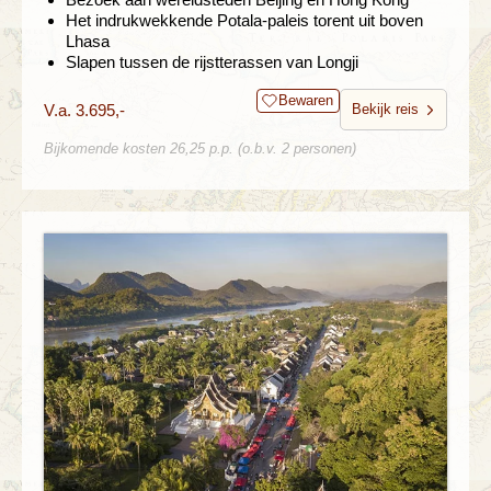
Het indrukwekkende Potala-paleis torent uit boven
Lhasa
Slapen tussen de rijstterassen van Longji
Bewaren
V.a. 3.695,-
Bekijk reis
Bijkomende kosten 26,25 p.p. (o.b.v. 2 personen)