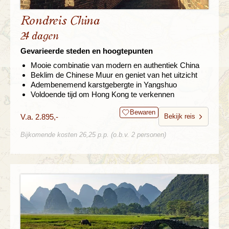
Rondreis China
24 dagen
Gevarieerde steden en hoogtepunten
Mooie combinatie van modern en authentiek China
Beklim de Chinese Muur en geniet van het uitzicht
Adembenemend karstgebergte in Yangshuo
Voldoende tijd om Hong Kong te verkennen
Bewaren
V.a. 2.895,-
Bekijk reis
Bijkomende kosten 26,25 p.p. (o.b.v. 2 personen)