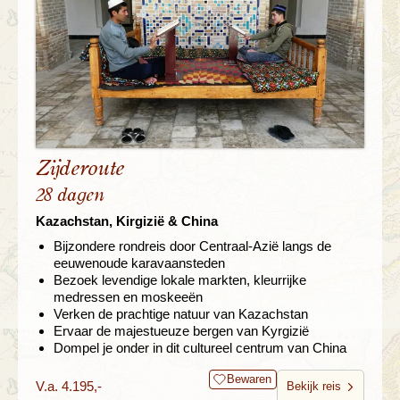
Zijderoute
28 dagen
Kazachstan, Kirgizië & China
Bijzondere rondreis door Centraal-Azië langs de
eeuwenoude karavaansteden
Bezoek levendige lokale markten, kleurrijke
medressen en moskeeën
Verken de prachtige natuur van Kazachstan
Ervaar de majestueuze bergen van Kyrgizië
Dompel je onder in dit cultureel centrum van China
Bewaren
V.a. 4.195,-
Bekijk reis