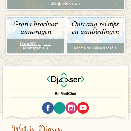
Bekijk alle data
Gratis brochure
Ontvang reistips
aanvragen
en aanbiedingen
Ruim 300 pagina’s
reisinspiratie
Aanmelden nieuwsbrief
Bel
Mail
Chat
Wat is Djoser