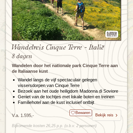
Wandelreis Cinque Terre - Italië
8 dagen
Wandelen door het nationale park Cinque Terre aan
de Italiaanse kust
Wandel langs de vijf spectaculair gelegen
vissersdorpen van Cinque Terre
Bezoek aan het oude heiligdom Madonna di Soviore
Geniet van de tochtjes met lokale boten en treinen
Familiehotel aan de kust inclusief ontbijt
Bewaren
V.a. 1.595,-
Bekijk reis
Bijkomende kosten 26,25 p.p. (o.b.v. 2 personen)