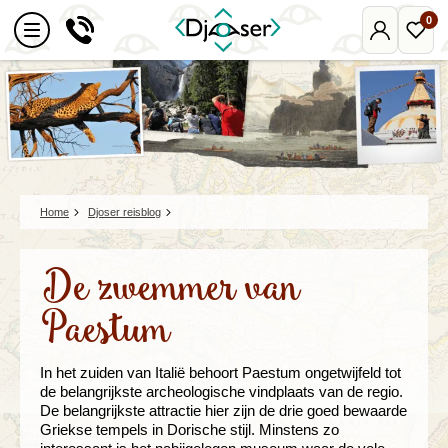
0
Mijn
Favo
Djoser
reize
Home
Djoser reisblog
De zwemmer van
Paestum
In het zuiden van Italië behoort Paestum ongetwijfeld tot
de belangrijkste archeologische vindplaats van de regio.
De belangrijkste attractie hier zijn de drie goed bewaarde
Griekse tempels in Dorische stijl. Minstens zo