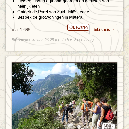
Fietsen tussen olijfboomgaarden en genieten van
heerlijk eten
Ontdek de Parel van Zuid-Italië: Lecce
Bezoek de grotwoningen in Matera
Bewaren
V.a. 1.695,-
Bekijk reis
Bijkomende kosten 26,25 p.p. (o.b.v. 2 personen)