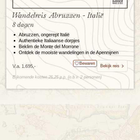
Wandelreis Abruzzen - Italië
8 dagen
Abruzzen, ongerept Italië
Authentieke Italiaanse dorpjes
Beklim de Monte del Morrone
Ontdek de mooiste wandelingen in de Apennijnen
Bewaren
V.a. 1.695,-
Bekijk reis
Bijkomende kosten 26,25 p.p. (o.b.v. 2 personen)