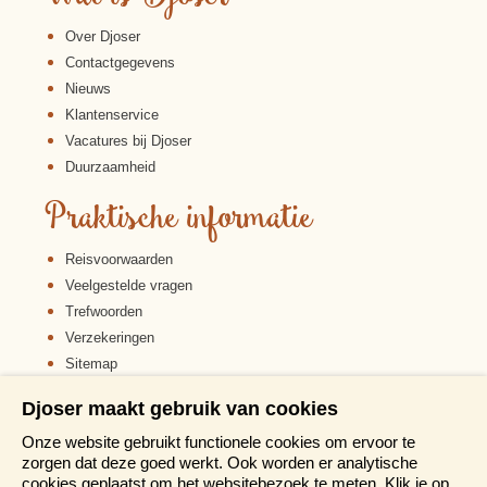
Over Djoser
Contactgegevens
Nieuws
Klantenservice
Vacatures bij Djoser
Duurzaamheid
Praktische informatie
Reisvoorwaarden
Veelgestelde vragen
Trefwoorden
Verzekeringen
Sitemap
Disclaimer
Djoser maakt gebruik van cookies
Cookiebeleid
Onze website gebruikt functionele cookies om ervoor te
Privacy verklaring
zorgen dat deze goed werkt. Ook worden er analytische
Reis en boek met Djoser zekerheid
cookies geplaatst om het websitebezoek te meten. Klik je op