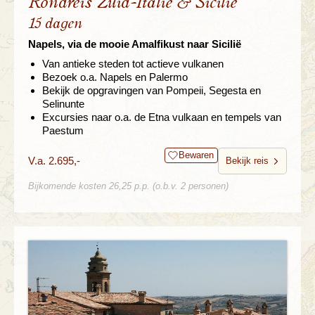
Rondreis Zuid-Italië & Sicilië
15 dagen
Napels, via de mooie Amalfikust naar Sicilië
Van antieke steden tot actieve vulkanen
Bezoek o.a. Napels en Palermo
Bekijk de opgravingen van Pompeii, Segesta en
Selinunte
Excursies naar o.a. de Etna vulkaan en tempels van
Paestum
Bewaren
V.a. 2.695,-
Bekijk reis
Bijkomende kosten 26,25 p.p. (o.b.v. 2 personen)