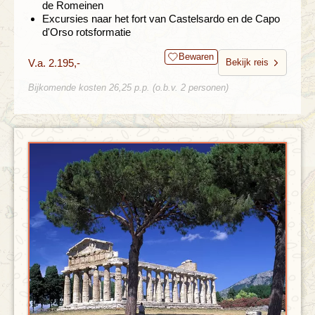
de Romeinen
Excursies naar het fort van Castelsardo en de Capo
d'Orso rotsformatie
Bewaren
V.a. 2.195,-
Bekijk reis
Bijkomende kosten 26,25 p.p. (o.b.v. 2 personen)