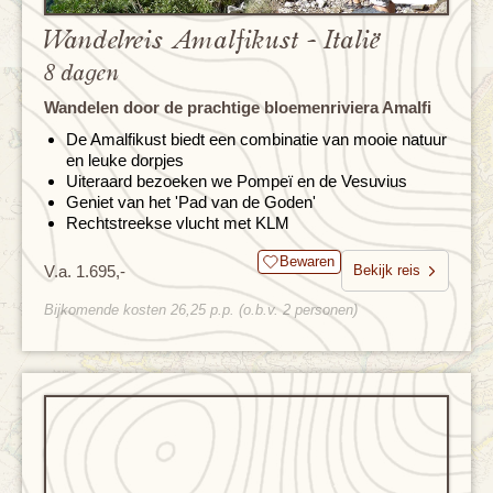
Wandelreis Amalfikust - Italië
8 dagen
Wandelen door de prachtige bloemenriviera Amalfi
De Amalfikust biedt een combinatie van mooie natuur
en leuke dorpjes
Uiteraard bezoeken we Pompeï en de Vesuvius
Geniet van het 'Pad van de Goden'
Rechtstreekse vlucht met KLM
Bewaren
V.a. 1.695,-
Bekijk reis
Bijkomende kosten 26,25 p.p. (o.b.v. 2 personen)