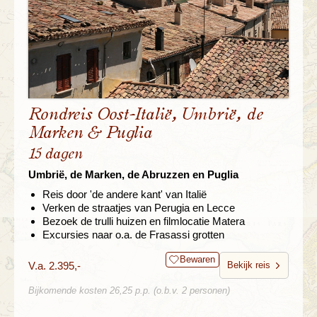
Rondreis Oost-Italië, Umbrië, de
Marken & Puglia
15 dagen
Umbrië, de Marken, de Abruzzen en Puglia
Reis door 'de andere kant' van Italië
Verken de straatjes van Perugia en Lecce
Bezoek de trulli huizen en filmlocatie Matera
Excursies naar o.a. de Frasassi grotten
Bewaren
V.a. 2.395,-
Bekijk reis
Bijkomende kosten 26,25 p.p. (o.b.v. 2 personen)