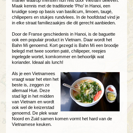
manier waarop mensen hun reis door Vietnam beleven.
Maak kennis met de traditionele ‘Pho’ in Hanoi, een
kruidige soep op basis van basilicum, limoen, taugé,
chilipepers en stukjes rundvlees. In de hoofdstad vind je
in elke straat familiezaakjes die dit gerecht aanbieden.
Door de Franse geschiedenis in Hanoi, is de baguette
ook een populair product in Vietnam. Daar wordt het
Bahn Mi genoemd. Kort gezegd is Bahn Mi een broodje
belegd met twee soorten paté, chilipeper, reepjes
ingelegde wortel, komkommer en behoorlijk wat
koriander. Ideaal als lunch!
Als je een Vietnamees
vraagt waar het eten het
beste is, zeggen ze
allemaal Hué. Deze
stad ligt in het midden
van Vietnam en wordt
ook wel de keizerstad
genoemd. De plek waar
Noord en Zuid samen komen vormt het hard van de
Vietnamese keuken.