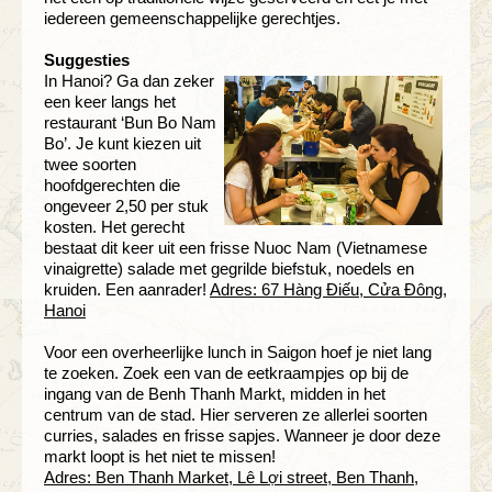
iedereen gemeenschappelijke gerechtjes.
Suggesties
In Hanoi? Ga dan zeker
een keer langs het
restaurant ‘Bun Bo Nam
Bo’. Je kunt kiezen uit
twee soorten
hoofdgerechten die
ongeveer 2,50 per stuk
kosten. Het gerecht
bestaat dit keer uit een frisse Nuoc Nam (Vietnamese
vinaigrette) salade met gegrilde biefstuk, noedels en
kruiden. Een aanrader!
Adres: 67 Hàng Điếu, Cửa Đông,
Hanoi
Voor een overheerlijke lunch in Saigon hoef je niet lang
te zoeken. Zoek een van de eetkraampjes op bij de
ingang van de Benh Thanh Markt, midden in het
centrum van de stad. Hier serveren ze allerlei soorten
curries, salades en frisse sapjes. Wanneer je door deze
markt loopt is het niet te missen!
Adres: Ben Thanh Market, Lê Lợi street, Ben Thanh,