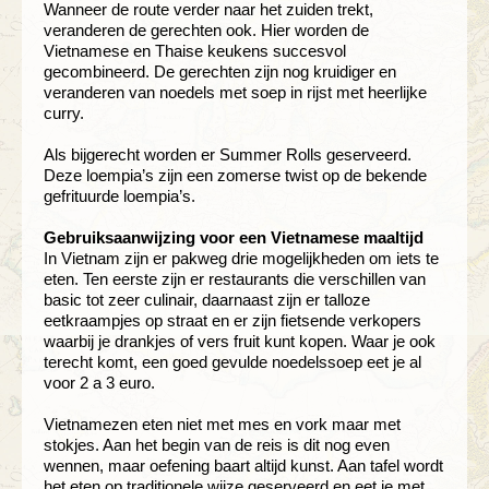
Wanneer de route verder naar het zuiden trekt,
veranderen de gerechten ook. Hier worden de
Vietnamese en Thaise keukens succesvol
gecombineerd. De gerechten zijn nog kruidiger en
veranderen van noedels met soep in rijst met heerlijke
curry.
Als bijgerecht worden er Summer Rolls geserveerd.
Deze loempia’s zijn een zomerse twist op de bekende
gefrituurde loempia’s.
Gebruiksaanwijzing voor een Vietnamese maaltijd
In Vietnam zijn er pakweg drie mogelijkheden om iets te
eten. Ten eerste zijn er restaurants die verschillen van
basic tot zeer culinair, daarnaast zijn er talloze
eetkraampjes op straat en er zijn fietsende verkopers
waarbij je drankjes of vers fruit kunt kopen. Waar je ook
terecht komt, een goed gevulde noedelssoep eet je al
voor 2 a 3 euro.
Vietnamezen eten niet met mes en vork maar met
stokjes. Aan het begin van de reis is dit nog even
wennen, maar oefening baart altijd kunst. Aan tafel wordt
het eten op traditionele wijze geserveerd en eet je met