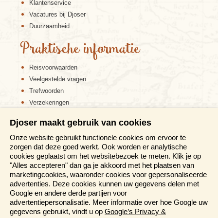
Klantenservice
Vacatures bij Djoser
Duurzaamheid
Praktische informatie
Reisvoorwaarden
Veelgestelde vragen
Trefwoorden
Verzekeringen
Sitemap
Djoser maakt gebruik van cookies
Disclaimer
Onze website gebruikt functionele cookies om ervoor te
Cookiebeleid
zorgen dat deze goed werkt. Ook worden er analytische
Privacy verklaring
cookies geplaatst om het websitebezoek te meten. Klik je op
Reis en boek met Djoser zekerheid
"Alles accepteren" dan ga je akkoord met het plaatsen van
marketingcookies, waaronder cookies voor gepersonaliseerde
Meer weten?
advertenties. Deze cookies kunnen uw gegevens delen met
Google en andere derde partijen voor
advertentiepersonalisatie. Meer informatie over hoe Google uw
Brochure aanvragen
gegevens gebruikt, vindt u op
Google’s Privacy &
Presentaties en Informatiedagen