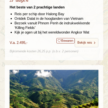
27 dagen
Het beste van 2 prachtige landen
Reis per schip door Halong Bay
Ontdek Dalat in de hooglanden van Vietnam
Bezoek vanuit Phnom Penh de indrukwekkende
‘Killing Fields’
Kijk je ogen uit bij het wereldwonder Angkor Wat
Bewaren
V.a. 2.495,-
Bekijk reis
Bijkomende kosten 26,25 p.p. (o.b.v. 2 personen)