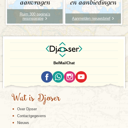
aanvragen
en aanbiedingen
Ruim 300 pagina’s
reisinspiratie
Aanmelden nieuwsbrief
Bel
Mail
Chat
Wat is Djoser
Over Djoser
Contactgegevens
Nieuws