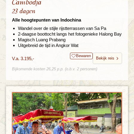
Cambodja
23 dagen
Alle hoogtepunten van Indochina
Wandel over de stijle rijstterrassen van Sa Pa
2-daagse boottocht langs het fotogenieke Halong Bay
Magisch Luang Prabang
Uitgebreid de tijd in Angkor Wat
Bewaren
V.a. 3.195,-
Bekijk reis
Bijkomende kosten 26,25 p.p. (o.b.v. 2 personen)