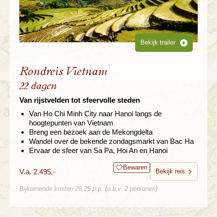
Bekijk trailer
Rondreis Vietnam
22 dagen
Van rijstvelden tot sfeervolle steden
Van Ho Chi Minh City naar Hanoi langs de
hoogtepunten van Vietnam
Breng een bezoek aan de Mekongdelta
Wandel over de bekende zondagsmarkt van Bac Ha
Ervaar de sfeer van Sa Pa, Hoi An en Hanoi
Bewaren
V.a. 2.495,-
Bekijk reis
Bijkomende kosten 26,25 p.p. (o.b.v. 2 personen)