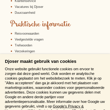
Klantenservice
Vacatures bij Djoser
Duurzaamheid
Praktische informatie
Reisvoorwaarden
Veelgestelde vragen
Trefwoorden
Verzekeringen
Sitemap
Djoser maakt gebruik van cookies
Disclaimer
Onze website gebruikt functionele cookies om ervoor te
Cookiebeleid
zorgen dat deze goed werkt. Ook worden er analytische
Privacy verklaring
cookies geplaatst om het websitebezoek te meten. Klik je op
Reis en boek met Djoser zekerheid
"Alles accepteren" dan ga je akkoord met het plaatsen van
marketingcookies, waaronder cookies voor gepersonaliseerde
Meer weten?
advertenties. Deze cookies kunnen uw gegevens delen met
Google en andere derde partijen voor
advertentiepersonalisatie. Meer informatie over hoe Google uw
Brochure aanvragen
gegevens gebruikt, vindt u op
Google’s Privacy &
Presentaties en Informatiedagen