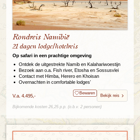
Rondreis Namibië
21 dagen lodge/hotelreis
Op safari in een prachtige omgeving
Ontdek de uitgestrekte Namib en Kalahariwoestijn
Bezoek aan o.a. Fish river, Etosha en Sossusvlei
Contact met Himba, Herero en Khoisan
Overnachten in comfortable lodges'
Bewaren
V.a. 4.495,-
Bekijk reis
Bijkomende kosten 26,25 p.p. (o.b.v. 2 personen)