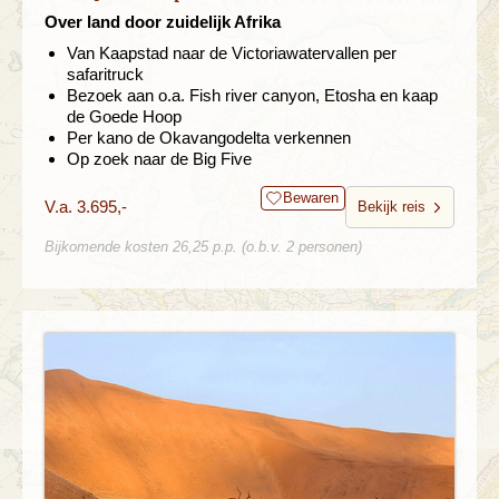
Over land door zuidelijk Afrika
Van Kaapstad naar de Victoriawatervallen per
safaritruck
Bezoek aan o.a. Fish river canyon, Etosha en kaap
de Goede Hoop
Per kano de Okavangodelta verkennen
Op zoek naar de Big Five
Bewaren
V.a. 3.695,-
Bekijk reis
Bijkomende kosten 26,25 p.p. (o.b.v. 2 personen)