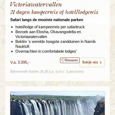
Victoriawatervallen
21 dagen kampeerreis of hotel/lodgereis
Safari langs de mooiste nationale parken
hotel/lodge of kampeerreis per safaritruck
Bezoek aan Etosha, Okavangodelta en
Victoriawatervallen
Beklim 's werelds hoogste zandduinen in Namib
Naukluft
Overnachten in comfortabele lodges'
Bewaren
V.a. 3.395,-
Bekijk reis
Bijkomende kosten 26,25 p.p. (o.b.v. 2 personen)