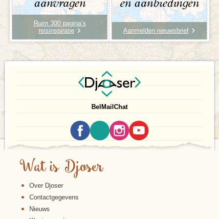
aanvragen
en aanbiedingen
Ruim 300 pagina’s
reisinspiratie
Aanmelden nieuwsbrief
Bel
Mail
Chat
Wat is Djoser
Over Djoser
Contactgegevens
Nieuws