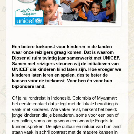
Een betere toekomst voor kinderen in de landen
waar onze reizigers graag komen. Dat is waarom
Djoser al ruim twintig jaar samenwerkt met UNICEF.
Samen met reizigers steunen wij de initiatieven van
UNICEF die kinderen kind laten zijn. Hoe vroeger we
kinderen laten leren en spelen, des te beter de
kansen voor de toekomst. Voor hen én voor hun
bijzondere land.
Of je nu rondreist in Indonesië, Colombia of Myanmar:
het eerste contact dat je legt met de lokale bevolking is
vaak met kinderen. Wie vaker reist, herkent het beeld:
jonge kinderen die je benaderen, soms voor een pen of
een ballon, soms om gewoon een woordje Engels te
kunnen spreken. De rijke cultuur en natuur van hun land
staan vaak in schril contrast met de magere kansen in