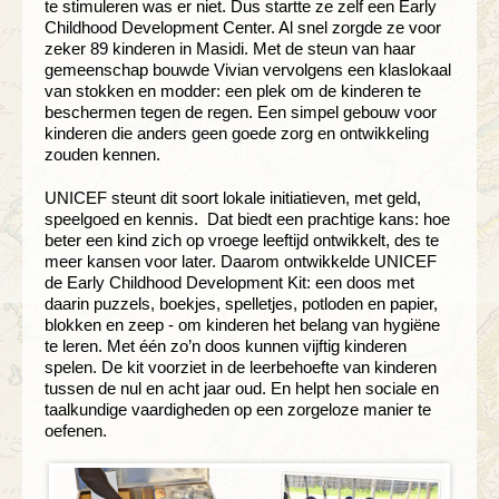
te stimuleren was er niet. Dus startte ze zelf een Early
Childhood Development Center. Al snel zorgde ze voor
zeker 89 kinderen in Masidi. Met de steun van haar
gemeenschap bouwde Vivian vervolgens een klaslokaal
van stokken en modder: een plek om de kinderen te
beschermen tegen de regen. Een simpel gebouw voor
kinderen die anders geen goede zorg en ontwikkeling
zouden kennen.
UNICEF steunt dit soort lokale initiatieven, met geld,
speelgoed en kennis. Dat biedt een prachtige kans: hoe
beter een kind zich op vroege leeftijd ontwikkelt, des te
meer kansen voor later. Daarom ontwikkelde UNICEF
de Early Childhood Development Kit: een doos met
daarin puzzels, boekjes, spelletjes, potloden en papier,
blokken en zeep - om kinderen het belang van hygiëne
te leren. Met één zo’n doos kunnen vijftig kinderen
spelen. De kit voorziet in de leerbehoefte van kinderen
tussen de nul en acht jaar oud. En helpt hen sociale en
taalkundige vaardigheden op een zorgeloze manier te
oefenen.