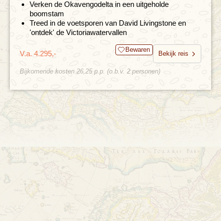
Verken de Okavengodelta in een uitgeholde
boomstam
Treed in de voetsporen van David Livingstone en
'ontdek' de Victoriawatervallen
Bewaren
V.a. 4.295,-
Bekijk reis
Bijkomende kosten 26,25 p.p. (o.b.v. 2 personen)