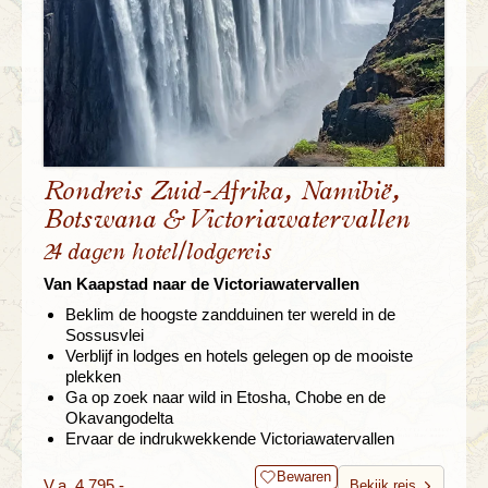
Rondreis Zuid-Afrika, Namibië,
Botswana & Victoriawatervallen
24 dagen hotel/lodgereis
Van Kaapstad naar de Victoriawatervallen
Beklim de hoogste zandduinen ter wereld in de
Sossusvlei
Verblijf in lodges en hotels gelegen op de mooiste
plekken
Ga op zoek naar wild in Etosha, Chobe en de
Okavangodelta
Ervaar de indrukwekkende Victoriawatervallen
Bewaren
V.a. 4.795,-
Bekijk reis