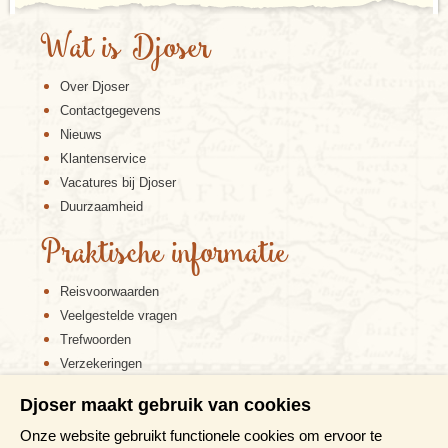
Wat is Djoser
Over Djoser
Contactgegevens
Nieuws
Klantenservice
Vacatures bij Djoser
Duurzaamheid
Praktische informatie
Reisvoorwaarden
Veelgestelde vragen
Trefwoorden
Verzekeringen
Sitemap
Djoser maakt gebruik van cookies
Disclaimer
Onze website gebruikt functionele cookies om ervoor te
Cookiebeleid