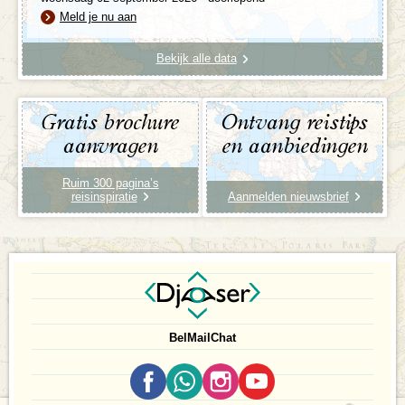
Meld je nu aan
Bekijk alle data
Gratis brochure
Ontvang reistips
aanvragen
en aanbiedingen
Ruim 300 pagina’s
reisinspiratie
Aanmelden nieuwsbrief
Bel
Mail
Chat