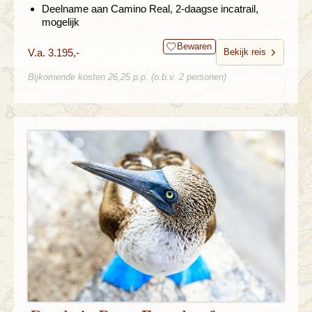
Deelname aan Camino Real, 2-daagse incatrail,
mogelijk
Bewaren
V.a. 3.195,-
Bekijk reis
Bijkomende kosten 26,25 p.p. (o.b.v. 2 personen)