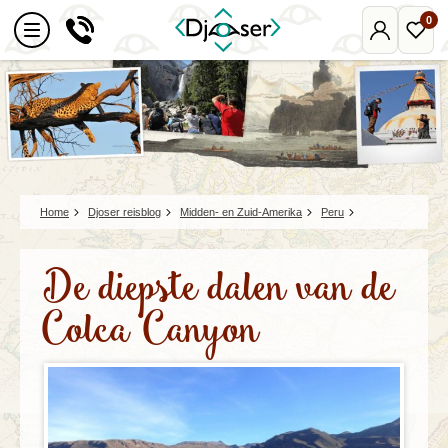
0
Mijn
Favo
Djoser
reize
Home
Djoser reisblog
Midden- en Zuid-Amerika
Peru
De diepste dalen van de
Colca Canyon