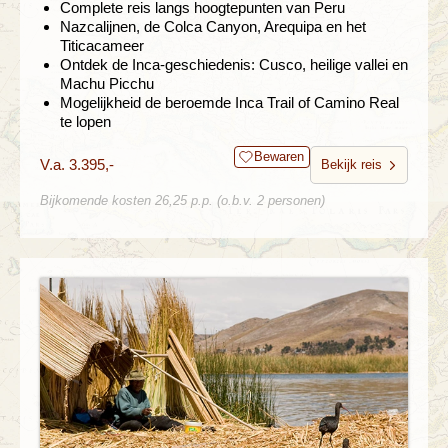
Complete reis langs hoogtepunten van Peru
Nazcalijnen, de Colca Canyon, Arequipa en het
Titicacameer
Ontdek de Inca-geschiedenis: Cusco, heilige vallei en
Machu Picchu
Mogelijkheid de beroemde Inca Trail of Camino Real
te lopen
Bewaren
V.a. 3.395,-
Bekijk reis
Bijkomende kosten 26,25 p.p. (o.b.v. 2 personen)