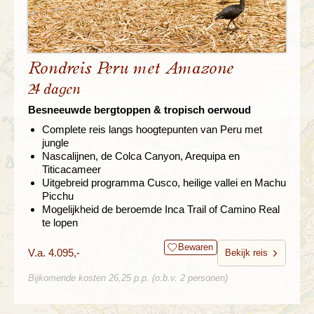
Rondreis Peru met Amazone
24 dagen
Besneeuwde bergtoppen & tropisch oerwoud
Complete reis langs hoogtepunten van Peru met
jungle
Nascalijnen, de Colca Canyon, Arequipa en
Titicacameer
Uitgebreid programma Cusco, heilige vallei en Machu
Picchu
Mogelijkheid de beroemde Inca Trail of Camino Real
te lopen
Bewaren
V.a. 4.095,-
Bekijk reis
Bijkomende kosten 26,25 p.p. (o.b.v. 2 personen)