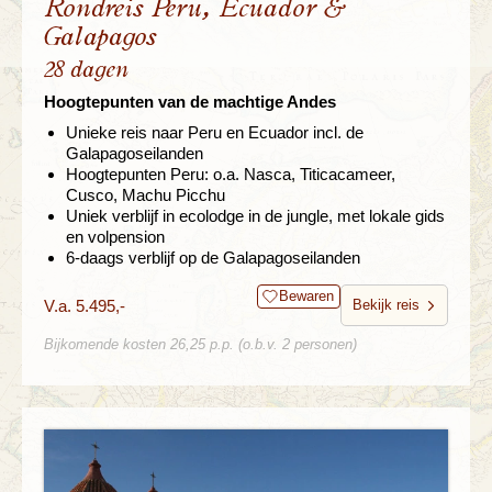
Rondreis Peru, Ecuador &
Galapagos
28 dagen
Hoogtepunten van de machtige Andes
Unieke reis naar Peru en Ecuador incl. de
Galapagoseilanden
Hoogtepunten Peru: o.a. Nasca, Titicacameer,
Cusco, Machu Picchu
Uniek verblijf in ecolodge in de jungle, met lokale gids
en volpension
6-daags verblijf op de Galapagoseilanden
Bewaren
V.a. 5.495,-
Bekijk reis
Bijkomende kosten 26,25 p.p. (o.b.v. 2 personen)