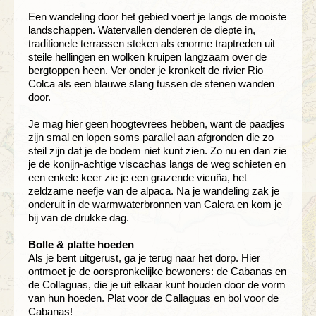
Een wandeling door het gebied voert je langs de mooiste
landschappen. Watervallen denderen de diepte in,
traditionele terrassen steken als enorme traptreden uit
steile hellingen en wolken kruipen langzaam over de
bergtoppen heen. Ver onder je kronkelt de rivier Rio
Colca als een blauwe slang tussen de stenen wanden
door.
Je mag hier geen hoogtevrees hebben, want de paadjes
zijn smal en lopen soms parallel aan afgronden die zo
steil zijn dat je de bodem niet kunt zien. Zo nu en dan zie
je de konijn-achtige viscachas langs de weg schieten en
een enkele keer zie je een grazende vicuña, het
zeldzame neefje van de alpaca. Na je wandeling zak je
onderuit in de warmwaterbronnen van Calera en kom je
bij van de drukke dag.
Bolle & platte hoeden
Als je bent uitgerust, ga je terug naar het dorp. Hier
ontmoet je de oorspronkelijke bewoners: de Cabanas en
de Collaguas, die je uit elkaar kunt houden door de vorm
van hun hoeden. Plat voor de Callaguas en bol voor de
Cabanas!