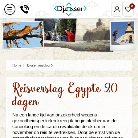
0
Mijn
Favo
Djoser
reize
Home
Djoser reisblog
Reisverslag Egypte 20
dagen
Na een lange tijd van onzekerheid wegens
gezondheidsperikelen kreeg ik begin oktober van de
cardioloog en de cardio revalidatie de ok om in
november op reis te vertrekken. Door de ernst van de