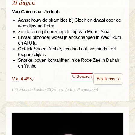
21 dagen
Van Caïro naar Jeddah
Aanschouw de piramides bij Gizeh en dwaal door de
woestijnstad Petra
Zie de zon opkomen op de top van Mount Sinai
Ervaar bijzonder woestijnlandschappen in Wadi Rum
en Al Ulla
Ontdek Saoedi Arabië, een land dat pas sinds kort
toegankelijk is
Snorkel boven koraalriffen in de Rode Zee in Dahab
en Yanbu
Bewaren
V.a. 4.495,-
Bekijk reis
Bijkomende kosten 26,25 p.p. (o.b.v. 2 personen)