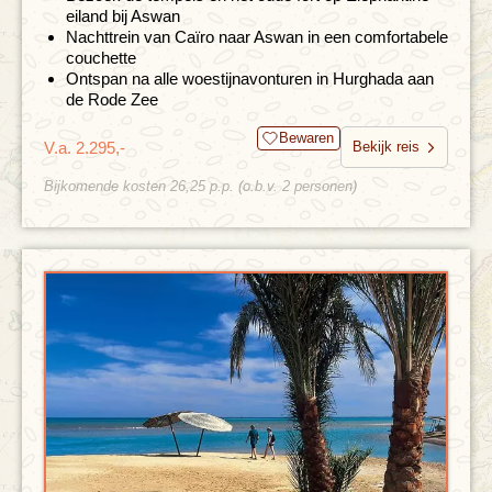
eiland bij Aswan
Nachttrein van Caïro naar Aswan in een comfortabele
couchette
Ontspan na alle woestijnavonturen in Hurghada aan
de Rode Zee
Bewaren
V.a. 2.295,-
Bekijk reis
Bijkomende kosten 26,25 p.p. (o.b.v. 2 personen)