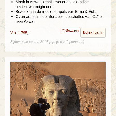
Maak in Aswan kennis met oudheidkundige
bezienswaardigheden
Bezoek aan de mooie tempels van Esna & Edfu
Overnachten in comfortabele couchettes van Caïro
naar Aswan
Bewaren
V.a. 1.795,-
Bekijk reis
Bijkomende kosten 26,25 p.p. (o.b.v. 2 personen)