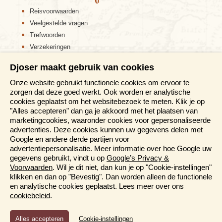
Reisvoorwaarden
Veelgestelde vragen
Trefwoorden
Verzekeringen
Sitemap
Djoser maakt gebruik van cookies
Disclaimer
Onze website gebruikt functionele cookies om ervoor te
Cookiebeleid
zorgen dat deze goed werkt. Ook worden er analytische
Privacy verklaring
cookies geplaatst om het websitebezoek te meten. Klik je op
Reis en boek met Djoser zekerheid
"Alles accepteren" dan ga je akkoord met het plaatsen van
marketingcookies, waaronder cookies voor gepersonaliseerde
Meer weten?
advertenties. Deze cookies kunnen uw gegevens delen met
Google en andere derde partijen voor
advertentiepersonalisatie. Meer informatie over hoe Google uw
Brochure aanvragen
gegevens gebruikt, vindt u op
Google’s Privacy &
Presentaties en Informatiedagen
Voorwaarden
. Wil je dit niet, dan kun je op "Cookie-instellingen"
Magazine
klikken en dan op "Bevestig". Dan worden alleen de functionele
Aanmelden nieuwsbrief
en analytische cookies geplaatst. Lees meer over ons
cookiebeleid
.
Functioneel en Analytisch
Cookie-instellingen