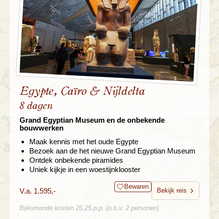
Egypte, Caïro & Nijldelta
8 dagen
Grand Egyptian Museum en de onbekende
bouwwerken
Maak kennis met het oude Egypte
Bezoek aan de het nieuwe Grand Egyptian Museum
Ontdek onbekende piramides
Uniek kijkje in een woestijnklooster
Bewaren
V.a. 1.595,-
Bekijk reis
Bijkomende kosten 26,25 p.p. (o.b.v. 2 personen)