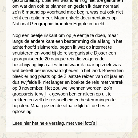
gezondheidsproblemen was ik er nog niet toe gekomen
om wat dan ook te plannen en gezien ik daar normaal
zo’n 6 maand op voorhand mee begin, was dat ook niet
echt een optie meer. Maar enkele documentaires op
National Geographic brachten Egypte in beeld.
Nog een beetje riskant om op je eentje te doen, maar
langs de andere kant een bestemming die al lang in het
achterhoofd sluimerde, begon ik wat op internet te
snuisteren en vond bij de reisorganisatie Djoser een
georganiseerde 20 daagse reis die volgens de
beschrijving bijna alles bood waar ik naar op zoek was
wat betreft bezienswaardigheden in het land. Bovendien
bleek er nog plaats op de 2 laatste reizen van dit jaar en
dus twijfelde ik niet langer en boekte de reis met vertrek
op 3 november. Het zou wel wennen worden, zo’n
groepsreis terwijl ik gewoon ben er alleen op uit te
trekken en zelf de reissnelheid en bestemmingen te
bepalen. Maar gezien de situatie lijkt dit de beste
oplossing.
Lees hier het hele verslag, met veel foto's!