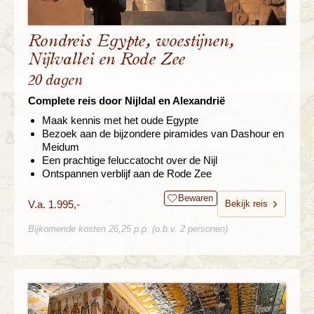
Rondreis Egypte, woestijnen,
Nijlvallei en Rode Zee
20 dagen
Complete reis door Nijldal en Alexandrië
Maak kennis met het oude Egypte
Bezoek aan de bijzondere piramides van Dashour en
Meidum
Een prachtige feluccatocht over de Nijl
Ontspannen verblijf aan de Rode Zee
Bewaren
V.a. 1.995,-
Bekijk reis
Bijkomende kosten 26,25 p.p. (o.b.v. 2 personen)