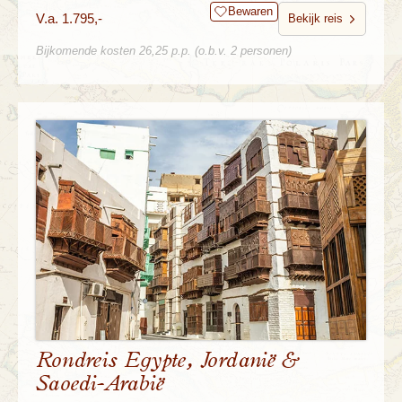
Bewaren
V.a. 1.795,-
Bekijk reis
Bijkomende kosten 26,25 p.p. (o.b.v. 2 personen)
Rondreis Egypte, Jordanië &
Saoedi-Arabië