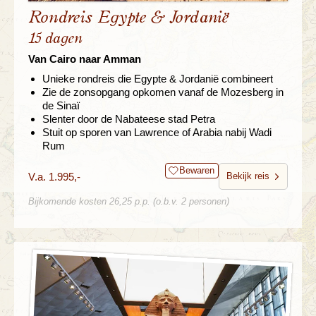
Rondreis Egypte & Jordanië
15 dagen
Van Cairo naar Amman
Unieke rondreis die Egypte & Jordanië combineert
Zie de zonsopgang opkomen vanaf de Mozesberg in
de Sinaï
Slenter door de Nabateese stad Petra
Stuit op sporen van Lawrence of Arabia nabij Wadi
Rum
Bewaren
V.a. 1.995,-
Bekijk reis
Bijkomende kosten 26,25 p.p. (o.b.v. 2 personen)