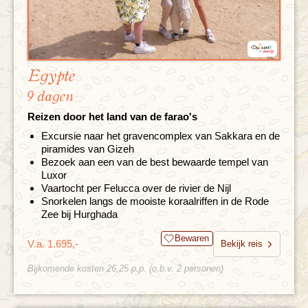
Egypte
9 dagen
Reizen door het land van de farao's
Excursie naar het gravencomplex van Sakkara en de
piramides van Gizeh
Bezoek aan een van de best bewaarde tempel van
Luxor
Vaartocht per Felucca over de rivier de Nijl
Snorkelen langs de mooiste koraalriffen in de Rode
Zee bij Hurghada
Bewaren
V.a. 1.695,-
Bekijk reis
Bijkomende kosten 26,25 p.p. (o.b.v. 2 personen)