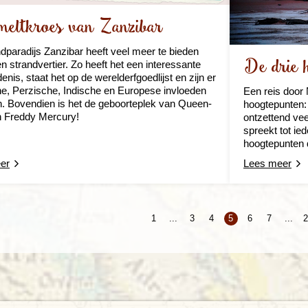
meltkroes van Zanzibar
ndparadijs Zanzibar heeft veel meer te bieden
De drie 
en strandvertier. Zo heeft het een interessante
enis, staat het op de werelderfgoedlijst en zijn er
e, Perzische, Indische en Europese invloeden
Een reis door 
n. Bovendien is het de geboorteplek van Queen-
hoogtepunten: d
n Freddy Mercury!
ontzettend vee
spreekt tot ied
hoogtepunten d
er
Lees meer
1
...
3
4
5
6
7
...
2