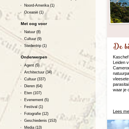
Noord-Amerika
(1)
Oceanië
(1)
Met oog voor
Natuur
(8)
Cultuur
(9)
De bi
Stedentrip
(1)
Kaschef 
Onderwerpen
Leiden v
Agent
(5)
Cameron 
Architectuur
(34)
natuurpa
vleesete
Cultuur
(337)
parasitai
Dieren
(64)
waar je 
Eten
(107)
Evenement
(5)
Festival
(1)
Lees me
Fotografie
(12)
Geschiedenis
(153)
Media
(13)