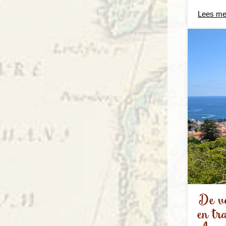
Lees me
De ve
en tr