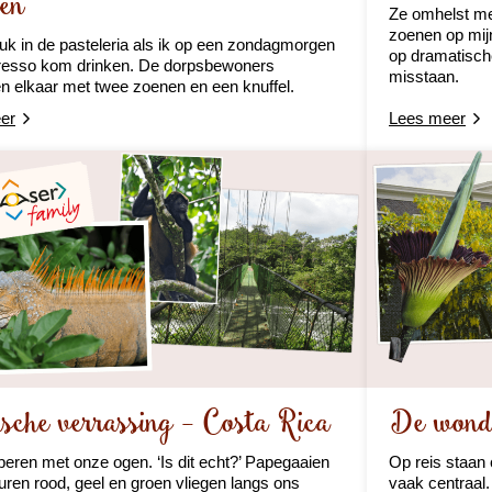
en
Ze omhelst me
zoenen op mijn 
ruk in de pasteleria als ik op een zondagmorgen
op dramatische
resso kom drinken. De dorpsbewoners
misstaan.
n elkaar met twee zoenen en een knuffel.
er
Lees meer
sche verrassing - Costa Rica
De wonde
eren met onze ogen. ‘Is dit echt?’ Papegaaien
Op reis staan 
euren rood, geel en groen vliegen langs ons
vaak centraal.