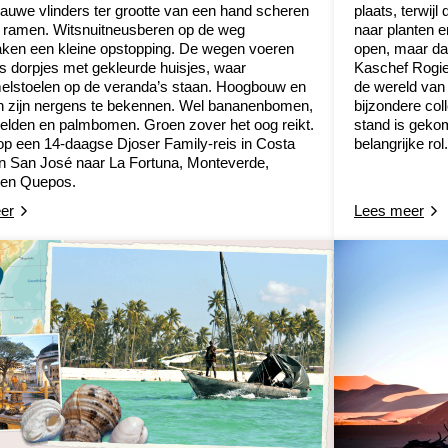
lauwe vlinders ter grootte van een hand scheren
plaats, terwijl 
 ramen. Witsnuitneusberen op de weg
naar planten e
ken een kleine opstopping. De wegen voeren
open, maar dan
s dorpjes met gekleurde huisjes, waar
Kaschef Rogier
lstoelen op de veranda’s staan. Hoogbouw en
de wereld van 
n zijn nergens te bekennen. Wel bananenbomen,
bijzondere col
lden en palmbomen. Groen zover het oog reikt.
stand is gekom
op een 14-daagse Djoser Family-reis in Costa
belangrijke rol.
n San José naar La Fortuna, Monteverde,
en Quepos.
er
Lees meer