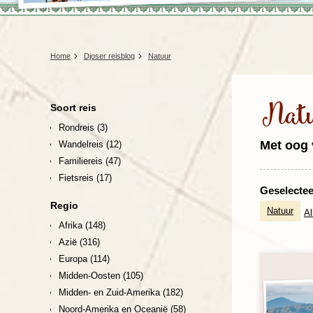
Home
Djoser reisblog
Natuur
Nat
Soort reis
Rondreis
(3)
Met oog 
Wandelreis
(12)
Familiereis
(47)
Fietsreis
(17)
Geselecteer
Regio
Natuur
Al
Afrika
(148)
Azië
(316)
Europa
(114)
Midden-Oosten
(105)
Midden- en Zuid-Amerika
(182)
Noord-Amerika en Oceanië
(58)