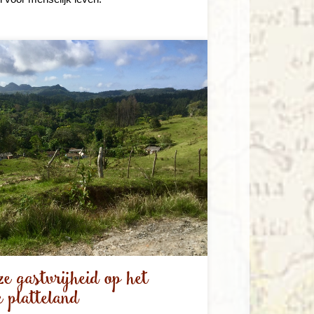
e gastvrijheid op het
 platteland