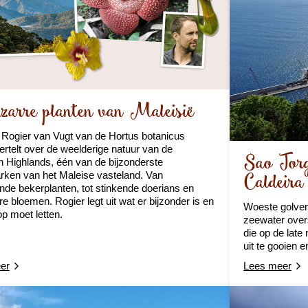
zarre planten van Maleisië
Rogier van Vugt van de Hortus botanicus
ertelt over de weelderige natuur van de
Sao Jorg
Highlands, één van de bijzonderste
Caldeira
rken van het Maleise vasteland. Van
nde bekerplanten, tot stinkende doerians en
re bloemen. Rogier legt uit wat er bijzonder is en
Woeste golven
op moet letten.
zeewater over
die op de lat
uit te gooien e
er
Lees meer