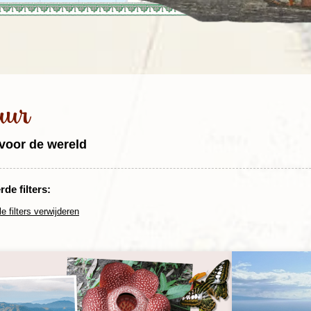
Rondreis Sulawesi &
Frankrijk
Laos
Mont
Molukken, 22 dagen
Malediven
uur
voor de wereld
de filters:
le filters verwijderen