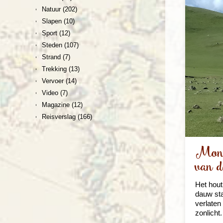
Natuur
(202)
Slapen
(10)
Sport
(12)
Steden
(107)
Strand
(7)
Trekking
(13)
Vervoer
(14)
Video
(7)
Magazine
(12)
Reisverslag
(166)
Mongo
van d
Het hout
dauw sta
verlaten
zonlicht.