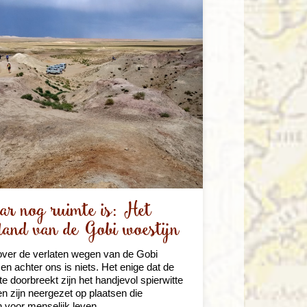
r nog ruimte is: Het
land van de Gobi woestijn
ver de verlaten wegen van de Gobi
 en achter ons is niets. Het enige dat de
te doorbreekt zijn het handjevol spierwitte
ken zijn neergezet op plaatsen die
n voor menselijk leven.