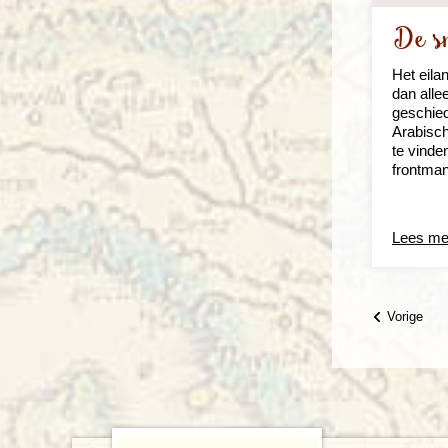
De s
Het eila
dan alle
geschied
Arabisch
te vinde
frontma
Lees me
Vorige