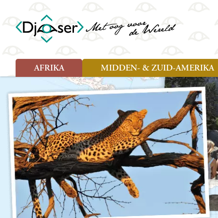
AFRIKA
MIDDEN- & ZUID-AMERIKA
Soort reizen
Soort reizen
Landen
Landen
Rondreis (26)
Rondreis (25)
Angola
Amazone
Moz
Familiereis (10)
Familiereis (11)
Benin
Argentinië
Nam
Fietsreis (2)
Fietsreis (1)
Botswana
Belize
Oeg
Wandelreis (1)
Cultuur (9)
Egypte
Bolivia
Sao 
Cultuur (3)
Natuur (13)
Ghana
Brazilië
Swa
Natuur (6)
Kaapverdië
Chili
Tan
Kenia
Colombia
Tog
Madagaskar
Costa Rica
Zam
Nieuwe reizen
Malawi
Cuba
Zanz
Voodoo in Benin en Togo, 16
Marokko
Ecuador
Zim
dagen
Mauritius
El Salvado
Zuid