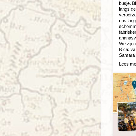
busje. B
langs de
veroorza
ons lang
schomme
fabrieke
ananasve
We zijn 
Rica: va
Samara 
Lees me