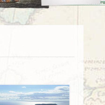
enegro
Zuid-Korea