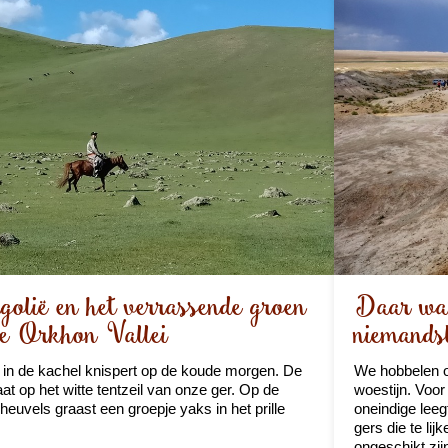
lië en het verrassende groen
Daar waa
e Orkhon Vallei
niemands
 in de kachel knispert op de koude morgen. De
We hobbelen o
at op het witte tentzeil van onze ger. Op de
woestijn. Voor
 heuvels graast een groepje yaks in het prille
oneindige leeg
gers die te lij
ongeschikt zij