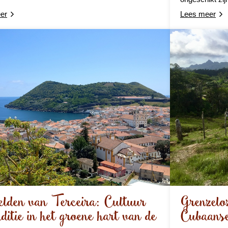
er
Lees meer
lden van Terceira: Cultuur
Grenzeloz
aditie in het groene hart van de
Cubaanse