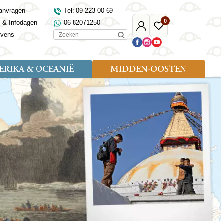
anvragen
Tel: 09 223 00 69
0
s & Infodagen
06-82071250
Mijn
Favoriete
Zoeken
evens
Djoser
reizen
RIKA & OCEANIË
MIDDEN-OOSTEN
Soort reizen
Landen
Landen
sh
gië
Rondreis (18)
Alaska
Maleisië
Noord-Macedonië
Egypte
kenland
Familiereis (9)
Australië
Mongolië
Noorwegen
Jordanië
and
Fietsreis (1)
Canada
Nepal
Polen
Marokko
and
Wandelreis (3)
Nieuw-Zeeland
Oezbekistan
Portugal
Oman
Cultuur (8)
Verenigde Staten
Singapore
Roemenië
Saoedi-Arabië
verdië
Sri Lanka
Sardinië
Tunesië
ovo
Taiwan
Schotland
Turkije
tië
Thailand
Servië
and
Tibet
Spanje
and
Turkmenistan
Turkije
an
uwen
Vietnam
Verenigd Koninkrijk
ira
Zijderoute
Wales