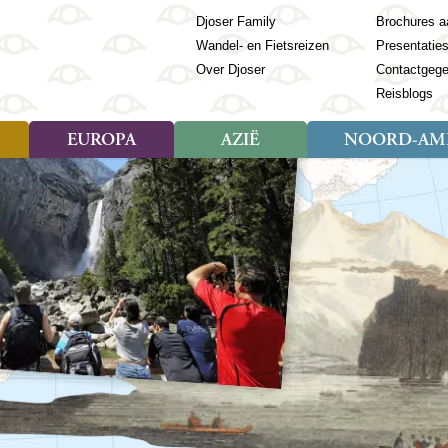
Djoser Family
Brochures a
Wandel- en Fietsreizen
Presentatie
Over Djoser
Contactgeg
Reisblogs
EUROPA
AZIË
NOORD-AME
Soort reizen
Soort reizen
Landen
Soort reizen
Landen
ambique
Rondreis (28)
(Frans) Guyana
Rondreis (57)
Albanië
Rondreis (7)
Banglade
Geor
ibië
Familiereis (11)
Galapagos
Familiereis (22)
Andorra
Familiereis (2)
Bhutan
Grie
anda
Fietsreis (8)
Guatemala
Fietsreis (3)
Armenië
Natuur (5)
Cambodja
IJsl
Tomé en Principe
Wandelreis (23)
Honduras
Cultuur (28)
Azerbeidzjan
China
Ierl
ziland
Cultuur (12)
Mexico
Natuur (16)
Azoren
Filipijnen
Italië
zania
Natuur (3)
Nicaragua
Balkan
India
Kaap
o
Paaseiland
Baltische Staten
Indochina
Kos
bia
Paraguay
Bosnië en Herzegovina
Indonesië
Kroa
ibar
Peru
Bulgarije
Japan
Lapl
Nieuwe reizen
babwe
Suriname
Engeland
Jordanië
Letl
r
-Afrika
Rondreis China & Tibet, 42
Estland
Kazachst
Lito
dagen
Finland
Kirgizië
Made