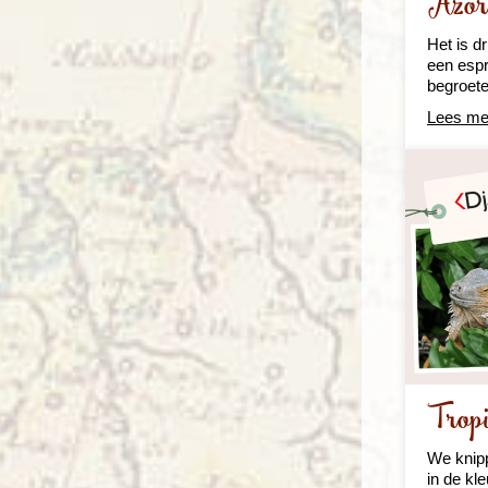
Azor
Het is d
een esp
begroete
Lees me
Tropi
We knipp
in de kl