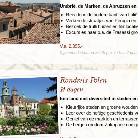
Umbrië, de Marken, de Abruzzen en 
Reis door 'de andere kant' van Italië
Verken de straatjes van Perugia en
Bezoek de trulli huizen en filmlocat
Excursies naar o.a. de Frasassi gro
V.a. 2.395,-
Bijkomende kosten 26,25 p.p. (o.b.v. 2 per
Rondreis Polen
14 dagen
Een land met diversiteit in steden e
Kleurrijke steden en groene wouden
Leer over de heftige geschiedenis 
Geniet van de markten en terrasse
De bergen rondom Zakopane nodige