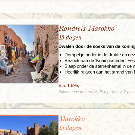
Rondreis Marokko
15 dagen
Dwalen door de soeks van de konin
Dompel je onder in de drukte en gez
Bezoek aan de 'Koningssteden' Fè
Slaap onder de sterrenhemel in de w
Heerlijk relaxen aan het strand van
V.a. 1.695,-
Bijkomende kosten 26,25 p.p. (o.b.v. 2 per
Marokko
15 dagen