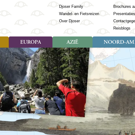
Djoser Family
Brochures a
Wandel- en Fietsreizen
Presentatie
Over Djoser
Contactgeg
Reisblogs
EUROPA
AZIË
NOORD-AME
Soort reizen
Soort reizen
Landen
Soort reizen
Landen
ambique
Rondreis (28)
(Frans) Guyana
Rondreis (57)
Albanië
Rondreis (7)
Banglade
Geor
ibië
Familiereis (11)
Galapagos
Familiereis (22)
Andorra
Familiereis (2)
Bhutan
Grie
anda
Fietsreis (8)
Guatemala
Fietsreis (3)
Armenië
Natuur (5)
Cambodja
IJsl
Tomé en Principe
Wandelreis (23)
Honduras
Cultuur (28)
Azerbeidzjan
China
Ierl
ziland
Cultuur (12)
Mexico
Natuur (16)
Azoren
Filipijnen
Italië
zania
Natuur (3)
Nicaragua
Balkan
India
Kaap
o
Paaseiland
Baltische Staten
Indochina
Kos
bia
Paraguay
Bosnië en Herzegovina
Indonesië
Kroa
ibar
Peru
Bulgarije
Japan
Lapl
Nieuwe reizen
babwe
Suriname
Engeland
Jordanië
Letl
r
-Afrika
Rondreis China & Tibet, 42
Estland
Kazachst
Lito
dagen
Finland
Kirgizië
Made