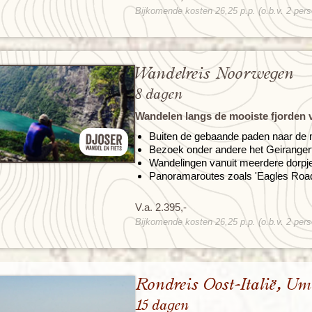
Bijkomende kosten 26,25 p.p. (o.b.v. 2 per
Wandelreis Noorwegen
8 dagen
Wandelen langs de mooiste fjorden
Buiten de gebaande paden naar de 
Bezoek onder andere het Geirangerf
Wandelingen vanuit meerdere dorpj
Panoramaroutes zoals 'Eagles Road' 
V.a. 2.395,-
Bijkomende kosten 26,25 p.p. (o.b.v. 2 per
Rondreis Oost-Italië, U
15 dagen