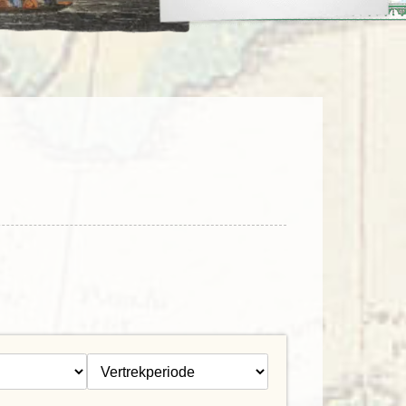
enegro
Zuid-Korea