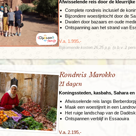
Afwisselende reis door de kleurrijk
Complete rondreis inclusief de kon
Bijzondere woestijntocht door de S
Dwalen door bazaars en oude medi
Ontspanning aan het strand van Es
V.a. 1.995,-
Bijkomende kosten 26,25 p.p. (o.b.v. 2 per
Rondreis Marokko
21 dagen
Koningssteden, kasbahs, Sahara en
Afwisselende reis langs Berberdorp
Maak een woestijnrit in een Landrov
Het ruige landschap van de Dadèsk
Ontspannen verblijf in Essaouira
V.a. 2.195,-