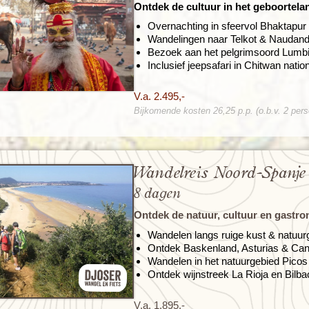
Ontdek de cultuur in het geboortel
Overnachting in sfeervol Bhaktapur
Wandelingen naar Telkot & Naudan
Bezoek aan het pelgrimsoord Lumbi
Inclusief jeepsafari in Chitwan natio
V.a. 2.495,-
Bijkomende kosten 26,25 p.p. (o.b.v. 2 per
Wandelreis Noord-Spanje
8 dagen
Ontdek de natuur, cultuur en gastr
Wandelen langs ruige kust & natuur
Ontdek Baskenland, Asturias & Can
Wandelen in het natuurgebied Pico
Ontdek wijnstreek La Rioja en Bil
V.a. 1.895,-