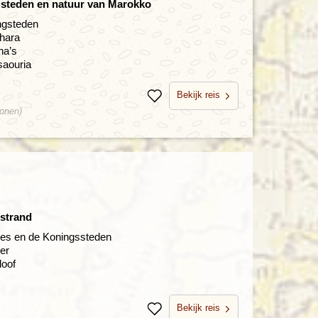
e steden en natuur van Marokko
ingsteden
ahara
na’s
saouria
Bekijk reis
Bewaren
sonen)
 strand
jes en de Koningssteden
er
loof
Bekijk reis
Bewaren