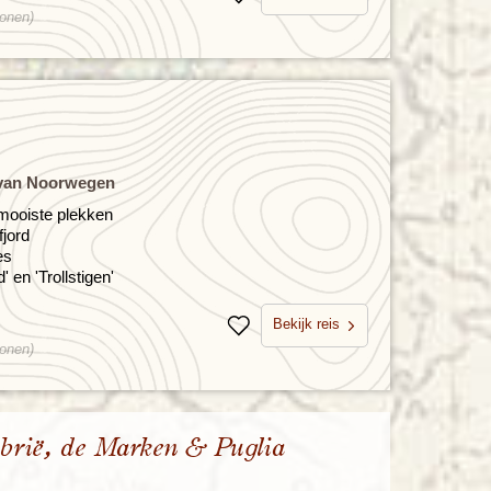
Bewaren
sonen)
 van Noorwegen
mooiste plekken
jord
es
en 'Trollstigen'
Bekijk reis
Bewaren
sonen)
mbrië, de Marken & Puglia