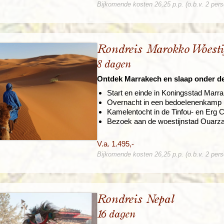
Bijkomende kosten 26,25 p.p. (o.b.v. 2 per
Rondreis Marokko Woestij
8 dagen
Ontdek Marrakech en slaap onder de 
Start en einde in Koningsstad Marr
Overnacht in een bedoeïenenkamp i
Kamelentocht in de Tinfou- en Erg 
Bezoek aan de woestijnstad Ouarz
V.a. 1.495,-
Bijkomende kosten 26,25 p.p. (o.b.v. 2 per
Rondreis Nepal
16 dagen