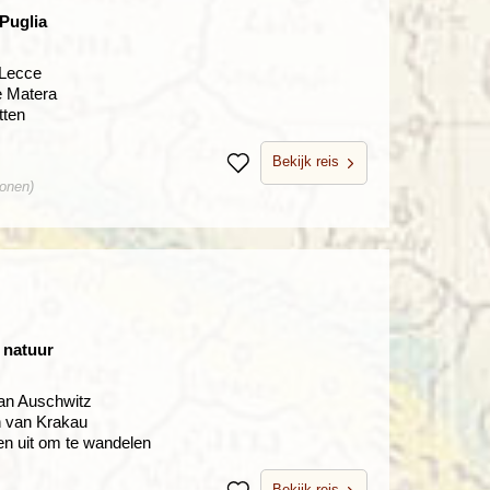
Puglia
 Lecce
ie Matera
tten
Bekijk reis
Bewaren
sonen)
n natuur
van Auschwitz
n van Krakau
n uit om te wandelen
Bekijk reis