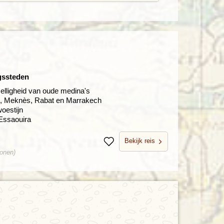
gssteden
elligheid van oude medina's
s, Meknès, Rabat en Marrakech
oestijn
 Essaouira
Bekijk reis
Bewaren
sonen)