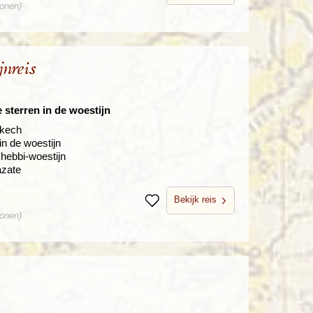
sonen)
nreis
sterren in de woestijn
akech
n de woestijn
Chebbi-woestijn
azate
Bekijk reis
Bewaren
sonen)