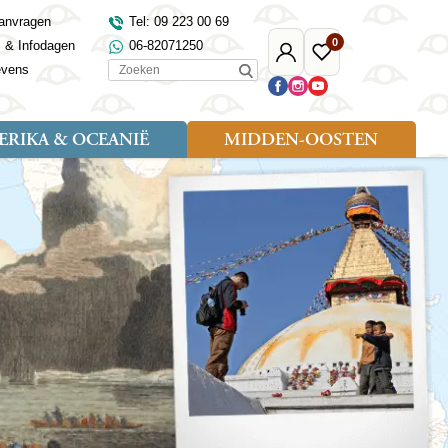
anvragen
Tel: 09 223 00 69
0
s & Infodagen
06-82071250
Mijn
Favoriete
Zoeken
evens
Djoser
reizen
RIKA & OCEANIË
MIDDEN-OOSTEN
Soort reizen
Landen
Landen
sh
gië
Rondreis (18)
Alaska
Maleisië
Noord-Macedonië
Egypte
kenland
Familiereis (9)
Australië
Mongolië
Noorwegen
Jordanië
and
Fietsreis (1)
Canada
Nepal
Polen
Marokko
and
Wandelreis (3)
Nieuw-Zeeland
Oezbekistan
Portugal
Oman
Cultuur (8)
Verenigde Staten
Singapore
Roemenië
Saoedi-Arabië
verdië
Sri Lanka
Sardinië
Tunesië
ovo
Taiwan
Schotland
Turkije
tië
Thailand
Servië
and
Tibet
Spanje
and
Turkmenistan
Turkije
an
uwen
Vietnam
Verenigd Koninkrijk
ira
Zijderoute
Wales