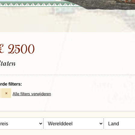
Rondreis Sulawesi &
Frankrijk
Laos
Mont
Molukken, 22 dagen
Malediven
 € 2500
ltaten
de filters:
×
Alle filters verwijderen