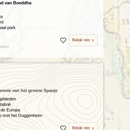
and van Boeddha
da
ni
naal park
Bekijk reis
Bewaren
sonen)
onomie van het groene Spanje
gebieden
tabrië
s de Europa
bao met het Guggenheim
Bekijk reis