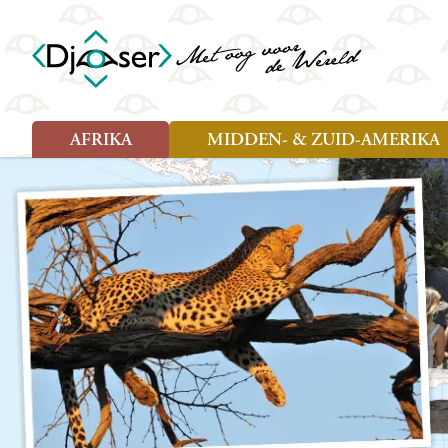
AFRIKA
MIDDEN- & ZUID-AMERIKA
Soort reizen
Soort reizen
Landen
Landen
Rondreis (26)
Rondreis (25)
Angola
Amazone
Moz
Familiereis (10)
Familiereis (11)
Benin
Argentinië
Nam
Fietsreis (2)
Fietsreis (1)
Botswana
Belize
Oeg
Wandelreis (1)
Cultuur (9)
Egypte
Bolivia
Sao 
Cultuur (3)
Natuur (13)
Ghana
Brazilië
Swa
Natuur (6)
Kaapverdië
Chili
Tan
Kenia
Colombia
Tog
Madagaskar
Costa Rica
Zam
Nieuwe reizen
Malawi
Cuba
Zanz
Voodoo in Benin en Togo, 16
Marokko
Ecuador
Zim
dagen
Mauritius
El Salvado
Zuid