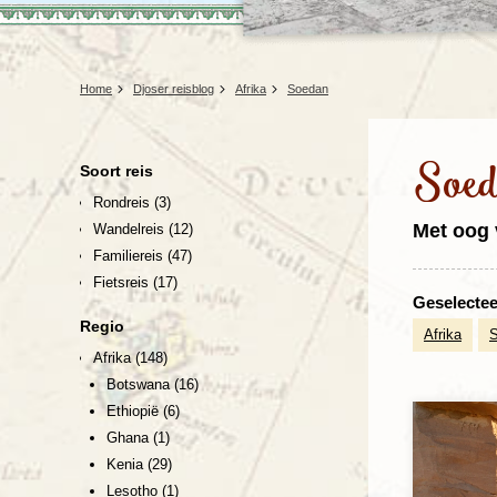
Home
Djoser reisblog
Afrika
Soedan
Soe
Soort reis
Rondreis
(3)
Met oog 
Wandelreis
(12)
Familiereis
(47)
Fietsreis
(17)
Geselecteer
Regio
Afrika
Afrika
(148)
Botswana
(16)
Ethiopië
(6)
Ghana
(1)
Kenia
(29)
Lesotho
(1)