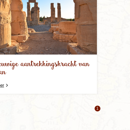
uwige aantrekkingskracht van
an
er
1