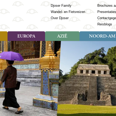
Djoser Family
Brochures a
Wandel- en Fietsreizen
Presentatie
Over Djoser
Contactgeg
Reisblogs
EUROPA
AZIË
NOORD-AME
Soort reizen
Soort reizen
Landen
Soort reizen
Landen
ambique
Rondreis (28)
(Frans) Guyana
Rondreis (57)
Albanië
Rondreis (7)
Banglade
Geor
ibië
Familiereis (11)
Galapagos
Familiereis (22)
Andorra
Familiereis (2)
Bhutan
Grie
anda
Fietsreis (8)
Guatemala
Fietsreis (3)
Armenië
Natuur (5)
Cambodja
IJsl
Tomé en Principe
Wandelreis (23)
Honduras
Cultuur (28)
Azerbeidzjan
China
Ierl
ziland
Cultuur (12)
Mexico
Natuur (16)
Azoren
Filipijnen
Italië
zania
Natuur (3)
Nicaragua
Balkan
India
Kaap
o
Paaseiland
Baltische Staten
Indochina
Kos
bia
Paraguay
Bosnië en Herzegovina
Indonesië
Kroa
ibar
Peru
Bulgarije
Japan
Lapl
Nieuwe reizen
babwe
Suriname
Engeland
Jordanië
Letl
r
-Afrika
Rondreis China & Tibet, 42
Estland
Kazachst
Lito
dagen
Finland
Kirgizië
Made