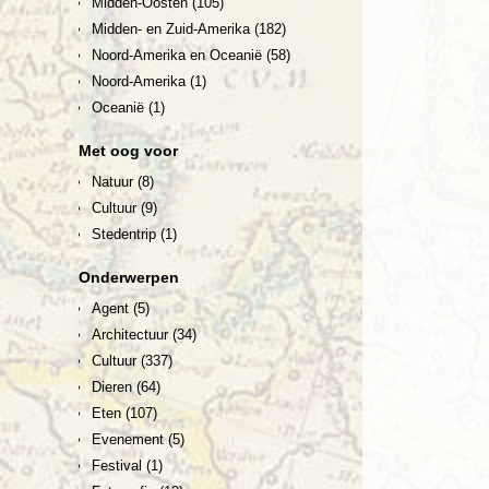
Midden-Oosten
(105)
Midden- en Zuid-Amerika
(182)
Noord-Amerika en Oceanië
(58)
Noord-Amerika
(1)
Oceanië
(1)
Met oog voor
Natuur
(8)
Cultuur
(9)
Stedentrip
(1)
Onderwerpen
Agent
(5)
Architectuur
(34)
Cultuur
(337)
Dieren
(64)
Eten
(107)
Evenement
(5)
Festival
(1)