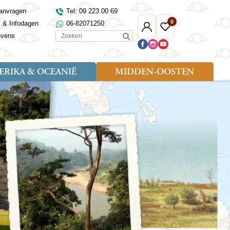
anvragen
Tel: 09 223 00 69
0
s & Infodagen
06-82071250
Mijn
Favoriete
Zoeken
evens
Djoser
reizen
RIKA & OCEANIË
MIDDEN-OOSTEN
Soort reizen
Landen
Landen
sh
gië
Rondreis (18)
Alaska
Maleisië
Noord-Macedonië
Egypte
kenland
Familiereis (9)
Australië
Mongolië
Noorwegen
Jordanië
and
Fietsreis (1)
Canada
Nepal
Polen
Marokko
and
Wandelreis (3)
Nieuw-Zeeland
Oezbekistan
Portugal
Oman
Cultuur (8)
Verenigde Staten
Singapore
Roemenië
Saoedi-Arabië
verdië
Sri Lanka
Sardinië
Tunesië
ovo
Taiwan
Schotland
Turkije
tië
Thailand
Servië
and
Tibet
Spanje
and
Turkmenistan
Turkije
an
uwen
Vietnam
Verenigd Koninkrijk
ira
Zijderoute
Wales