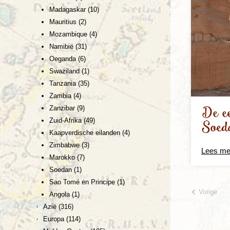
Madagaskar
(10)
Mauritius
(2)
Mozambique
(4)
Namibië
(31)
Oeganda
(6)
Swaziland
(1)
Tanzania
(35)
Zambia
(4)
De ee
Zanzibar
(9)
Zuid-Afrika
(49)
Soed
Kaapverdische eilanden
(4)
Zimbabwe
(3)
Lees me
Marokko
(7)
Soedan
(1)
Sao Tomé en Principe
(1)
Vorige
Angola
(1)
Azië
(316)
Europa
(114)