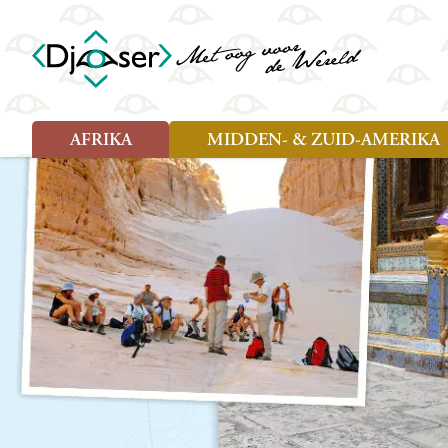
AFRIKA
MIDDEN- & ZUID-AMERIKA
Soort reizen
Soort reizen
Landen
Landen
Rondreis (26)
Rondreis (25)
Angola
Amazone
Moz
Familiereis (10)
Familiereis (11)
Benin
Argentinië
Nam
Fietsreis (2)
Fietsreis (1)
Botswana
Belize
Oeg
Wandelreis (1)
Cultuur (9)
Egypte
Bolivia
Sao 
Cultuur (3)
Natuur (13)
Ghana
Brazilië
Swa
Natuur (6)
Kaapverdië
Chili
Tan
Kenia
Colombia
Tog
Madagaskar
Costa Rica
Zam
Nieuwe reizen
Malawi
Cuba
Zanz
Voodoo in Benin en Togo, 16
Marokko
Ecuador
Zim
dagen
Mauritius
El Salvado
Zuid