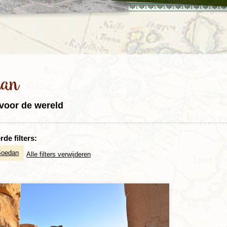
Rondreis Sulawesi &
Frankrijk
Laos
Mont
Molukken, 22 dagen
Malediven
dan
voor de wereld
de filters:
Soedan
Alle filters verwijderen