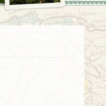
enegro
Zuid-Korea