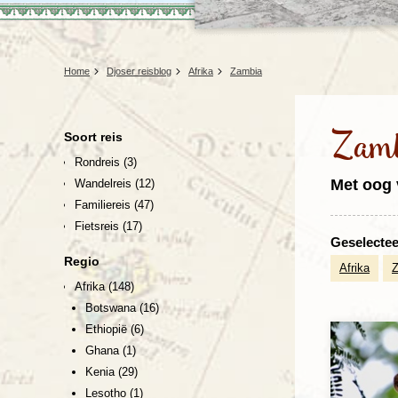
Home
Djoser reisblog
Afrika
Zambia
Zam
Soort reis
Rondreis
(3)
Met oog 
Wandelreis
(12)
Familiereis
(47)
Fietsreis
(17)
Geselecteer
Regio
Afrika
Afrika
(148)
Botswana
(16)
Ethiopië
(6)
Ghana
(1)
Kenia
(29)
Lesotho
(1)