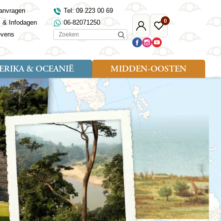
anvragen
Tel: 09 223 00 69
0
s & Infodagen
06-82071250
Mijn
Favoriete
Zoeken
evens
Djoser
reizen
RIKA & OCEANIË
MIDDEN-OOSTEN
Soort reizen
Landen
Landen
sh
gië
Rondreis (18)
Alaska
Maleisië
Noord-Macedonië
Egypte
kenland
Familiereis (9)
Australië
Mongolië
Noorwegen
Jordanië
and
Fietsreis (1)
Canada
Nepal
Polen
Marokko
and
Wandelreis (3)
Nieuw-Zeeland
Oezbekistan
Portugal
Oman
Cultuur (8)
Verenigde Staten
Singapore
Roemenië
Saoedi-Arabië
verdië
Sri Lanka
Sardinië
Tunesië
ovo
Taiwan
Schotland
Turkije
tië
Thailand
Servië
and
Tibet
Spanje
and
Turkmenistan
Turkije
an
uwen
Vietnam
Verenigd Koninkrijk
ira
Zijderoute
Wales