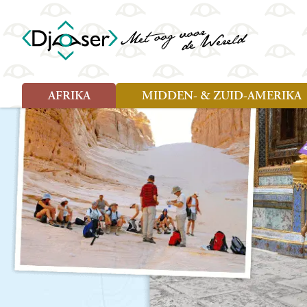
AFRIKA
MIDDEN- & ZUID-AMERIKA
Soort reizen
Soort reizen
Landen
Landen
Rondreis (26)
Rondreis (25)
Angola
Amazone
Moz
Familiereis (10)
Familiereis (11)
Benin
Argentinië
Nam
Fietsreis (2)
Fietsreis (1)
Botswana
Belize
Oeg
Wandelreis (1)
Cultuur (9)
Egypte
Bolivia
Sao 
Cultuur (3)
Natuur (13)
Ghana
Brazilië
Swa
Natuur (6)
Kaapverdië
Chili
Tan
Kenia
Colombia
Tog
Madagaskar
Costa Rica
Zam
Nieuwe reizen
Malawi
Cuba
Zanz
Voodoo in Benin en Togo, 16
Marokko
Ecuador
Zim
dagen
Mauritius
El Salvado
Zuid