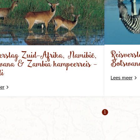
Reisvers
erslag Zuid-Afrika, Namibië,
Botswana
wana & Zambia kampeerreis -
li
Lees meer
er
1