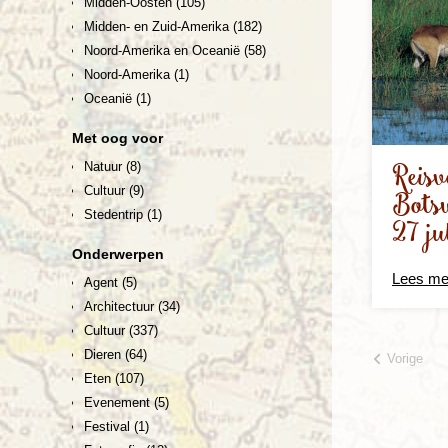
Midden-Oosten
(105)
Midden- en Zuid-Amerika
(182)
Noord-Amerika en Oceanië
(58)
Noord-Amerika
(1)
Oceanië
(1)
Met oog voor
Reisv
Natuur
(8)
Cultuur
(9)
Bots
Stedentrip
(1)
27 ju
Onderwerpen
Lees me
Agent
(5)
Architectuur
(34)
Cultuur
(337)
Dieren
(64)
Vorige
Eten
(107)
Evenement
(5)
Festival
(1)