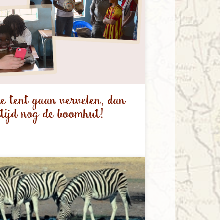
 tent gaan vervelen, dan
ltijd nog de boomhut!