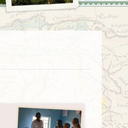
enegro
Zuid-Korea