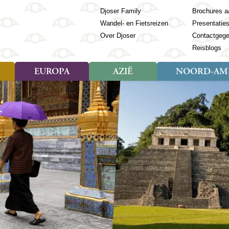
Djoser Family
Brochures a
Wandel- en Fietsreizen
Presentatie
Over Djoser
Contactgeg
Reisblogs
EUROPA
AZIË
NOORD-AME
Soort reizen
Soort reizen
Landen
Soort reizen
Landen
ambique
Rondreis (28)
(Frans) Guyana
Rondreis (57)
Albanië
Rondreis (7)
Banglade
Geor
ibië
Familiereis (11)
Galapagos
Familiereis (22)
Andorra
Familiereis (2)
Bhutan
Grie
anda
Fietsreis (8)
Guatemala
Fietsreis (3)
Armenië
Natuur (5)
Cambodja
IJsl
Tomé en Principe
Wandelreis (23)
Honduras
Cultuur (28)
Azerbeidzjan
China
Ierl
ziland
Cultuur (12)
Mexico
Natuur (16)
Azoren
Filipijnen
Italië
zania
Natuur (3)
Nicaragua
Balkan
India
Kaap
o
Paaseiland
Baltische Staten
Indochina
Kos
bia
Paraguay
Bosnië en Herzegovina
Indonesië
Kroa
ibar
Peru
Bulgarije
Japan
Lapl
Nieuwe reizen
babwe
Suriname
Engeland
Jordanië
Letl
r
-Afrika
Rondreis China & Tibet, 42
Estland
Kazachst
Lito
dagen
Finland
Kirgizië
Made