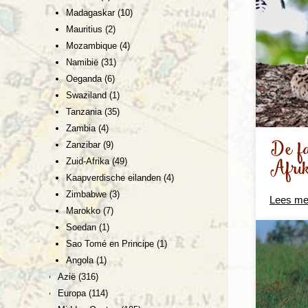
Madagaskar
(10)
Mauritius
(2)
Mozambique
(4)
Namibië
(31)
Oeganda
(6)
Swaziland
(1)
Tanzania
(35)
Zambia
(4)
De fa
Zanzibar
(9)
Afrik
Zuid-Afrika
(49)
Kaapverdische eilanden
(4)
Zimbabwe
(3)
Lees me
Marokko
(7)
Soedan
(1)
Sao Tomé en Principe
(1)
Angola
(1)
Azië
(316)
Europa
(114)