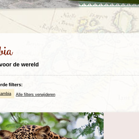
Rondreis Sulawesi &
Frankrijk
Laos
Mont
Molukken, 22 dagen
Malediven
bia
voor de wereld
de filters:
Zambia
Alle filters verwijderen