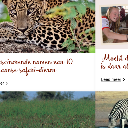
Mocht de
scinerende namen van 10
is daar a
aanse safari-dieren
Lees meer
er