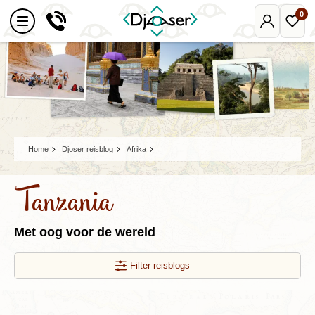
0
Mijn
Favo
Djoser
reize
Home
Djoser reisblog
Afrika
Tanzania
Met oog voor de wereld
Filter reisblogs