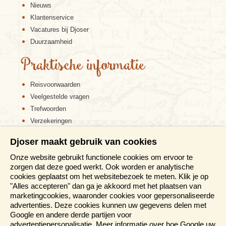
Nieuws
Klantenservice
Vacatures bij Djoser
Duurzaamheid
Praktische informatie
Reisvoorwaarden
Veelgestelde vragen
Trefwoorden
Verzekeringen
Sitemap
Djoser maakt gebruik van cookies
Disclaimer
Onze website gebruikt functionele cookies om ervoor te
Cookiebeleid
zorgen dat deze goed werkt. Ook worden er analytische
Privacy verklaring
cookies geplaatst om het websitebezoek te meten. Klik je op
Reis en boek met Djoser zekerheid
"Alles accepteren" dan ga je akkoord met het plaatsen van
marketingcookies, waaronder cookies voor gepersonaliseerde
Meer weten?
advertenties. Deze cookies kunnen uw gegevens delen met
Google en andere derde partijen voor
advertentiepersonalisatie. Meer informatie over hoe Google uw
Brochure aanvragen