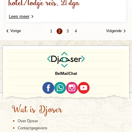
hotel/lodge reis, 21 dgn
Lees meer
Vorige
Volgende
1
2
3
4
Bel
Mail
Chat
Wat is Djoser
Over Djoser
Contactgegevens