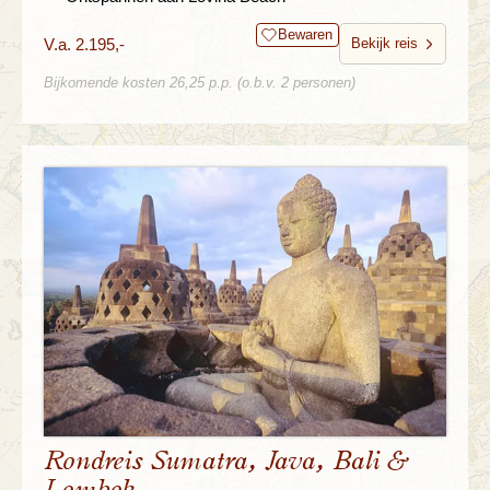
Bewaren
V.a. 2.195,-
Bekijk reis
Bijkomende kosten 26,25 p.p. (o.b.v. 2 personen)
Rondreis Sumatra, Java, Bali &
Lombok