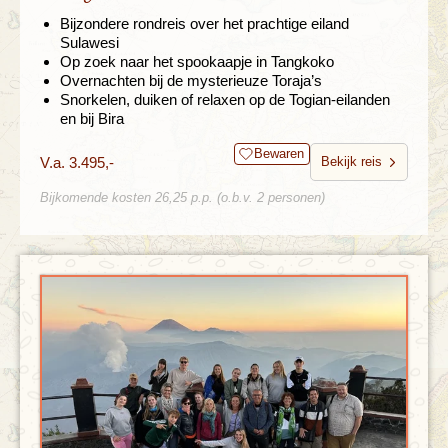
Bijzondere rondreis over het prachtige eiland
Sulawesi
Op zoek naar het spookaapje in Tangkoko
Overnachten bij de mysterieuze Toraja’s
Snorkelen, duiken of relaxen op de Togian-eilanden
en bij Bira
Bewaren
V.a. 3.495,-
Bekijk reis
Bijkomende kosten 26,25 p.p. (o.b.v. 2 personen)