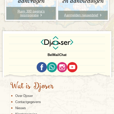
aanvragen
en aanbiedingen
Ruim 300 pagina’s
reisinspiratie
Aanmelden nieuwsbrief
Bel
Mail
Chat
Wat is Djoser
Over Djoser
Contactgegevens
Nieuws