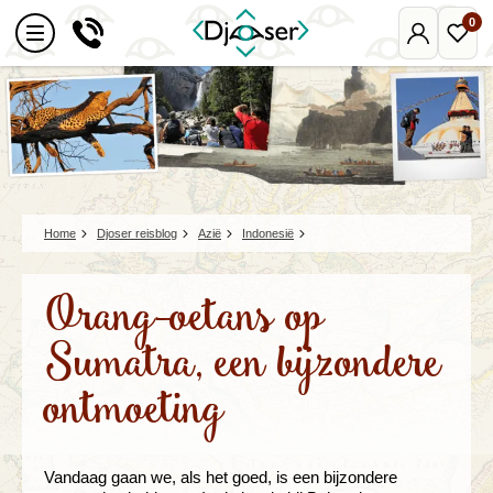
0
Mijn
Favo
Djoser
reize
Home
Djoser reisblog
Azië
Indonesië
Orang-oetans op
Sumatra, een bijzondere
ontmoeting
Vandaag gaan we, als het goed, is een bijzondere