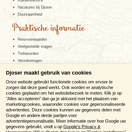
Klantenservice
Vacatures bij Djoser
Duurzaamheid
Praktische informatie
Reisvoorwaarden
Veelgestelde vragen
Trefwoorden
Verzekeringen
Sitemap
Djoser maakt gebruik van cookies
Disclaimer
Onze website gebruikt functionele cookies om ervoor te
Cookiebeleid
zorgen dat deze goed werkt. Ook worden er analytische
Privacy verklaring
cookies geplaatst om het websitebezoek te meten. Klik je op
Reis en boek met Djoser zekerheid
"Alles accepteren" dan ga je akkoord met het plaatsen van
marketingcookies, waaronder cookies voor gepersonaliseerde
Meer weten?
advertenties. Deze cookies kunnen uw gegevens delen met
Google en andere derde partijen voor
advertentiepersonalisatie. Meer informatie over hoe Google uw
Brochure aanvragen
gegevens gebruikt, vindt u op
Google’s Privacy &
Presentaties en Informatiedagen