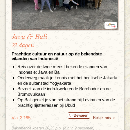
Java & Bali
22 dagen
Prachtige cultuur en natuur op de bekendste
eilanden van Indonesië
Reis over de twee meest bekende eilanden van
Indonesië: Java en Bali
Onderweg maak je kennis met het hectische Jakarta
en de sultanstad Yogyakarta
Bezoek aan de indrukwekkende Borobudur en de
Bromovulkaan
Op Bali geniet je van het strand bij Lovina en van de
prachtig rijstterrassen bij Ubud
Bewaren
V.a. 3.195,-
Bekijk reis
Bijkomende kosten 26,25 p.p. (o.b.v. 2 personen)