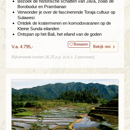
Bezoek de historische schatten van Java, zoals de
Borobodur en Prambanan
Verwonder je over de fascinerende Toraja cultuur op
Sulawesi
Ontdek de kratermeren en komodovaranen op de
Kleine Sunda eilanden
Ontspan op het Bali, het eiland van de goden
Bewaren
V.a. 4.795,-
Bekijk reis
Bijkomende kosten 26,25 p.p. (o.b.v. 2 personen)