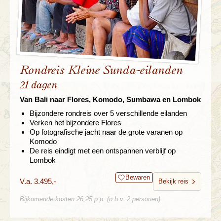
Rondreis Kleine Sunda-eilanden
21 dagen
Van Bali naar Flores, Komodo, Sumbawa en Lombok
Bijzondere rondreis over 5 verschillende eilanden
Verken het bijzondere Flores
Op fotografische jacht naar de grote varanen op
Komodo
De reis eindigt met een ontspannen verblijf op
Lombok
Bewaren
V.a. 3.495,-
Bekijk reis
Bijkomende kosten 26,25 p.p. (o.b.v. 2 personen)