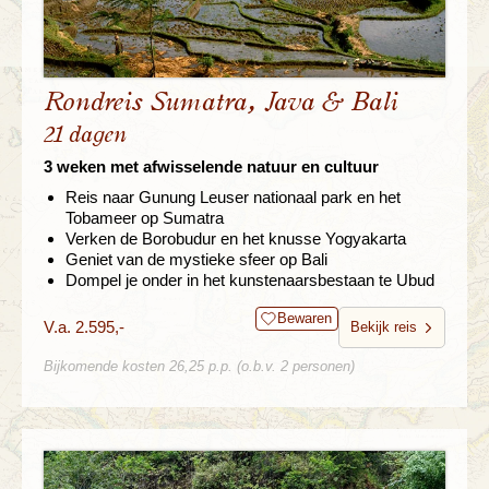
Rondreis Sumatra, Java & Bali
21 dagen
3 weken met afwisselende natuur en cultuur
Reis naar Gunung Leuser nationaal park en het
Tobameer op Sumatra
Verken de Borobudur en het knusse Yogyakarta
Geniet van de mystieke sfeer op Bali
Dompel je onder in het kunstenaarsbestaan te Ubud
Bewaren
V.a. 2.595,-
Bekijk reis
Bijkomende kosten 26,25 p.p. (o.b.v. 2 personen)