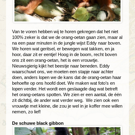
Van te voren hebben wij te horen gekregen dat het niet
100% zeker is dat we de orang-oetan gaan zien, maar al
na een paar minuten in de jungle wijst Eddy naar boven.
We horen wat geritsel, er bewegen wat takken, en ja
hoor, daar zit er eentje! Hoog in de boom, recht boven
ons zit een orang-oetan, het is een vrouwtje.
Nieuwsgierig kijkt het beestje naar beneden. Eddy
waarschuwt ons, we moeten een stapje naar achter
doen, anders lopen we de kans dat de orang-oetan haar
behoefte op ons hoofd doet. We maken wat foto’s en
lopen verder. Het wordt een geslaagde dag wat betreft
het orang-oetans spotten. We zien er een aantal, de één
zit dichtbij, de ander wat verder weg. We zien ook een
vrouwtje met kleine, die zou je wel in je koffer mee willen
nemen, zo lief!
De schuwe black gibbon