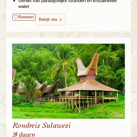
Geniet van paradijselijke stranden en kristalhelder
water
Bewaren
Bekijk reis
Rondreis Sulawesi
24 dagen