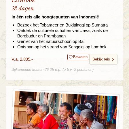
28 dagen
In één reis alle hoogtepunten van Indonesië
Bezoek het Tobameer en Bukittinggi op Sumatra
Ontdek de culturele schatten van Java, zoals de
Borobudur en Prambanan
Geniet van het natuurschoon op Bali
Ontspan op het strand van Senggigi op Lombok
Bewaren
V.a. 2.895,-
Bekijk reis
Bijkomende kosten 26,25 p.p. (o.b.v. 2 personen)