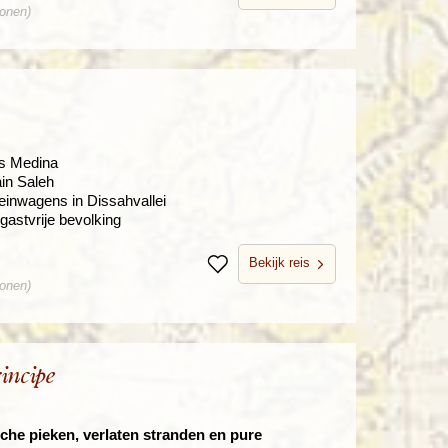
sonen)
ls Medina
ain Saleh
reinwagens in Dissahvallei
gastvrije bevolking
Bekijk reis
Bewaren
sonen)
incipe
sche pieken, verlaten stranden en pure