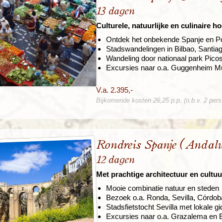
13 dagen
Culturele, natuurlijke en culinaire 
Ontdek het onbekende Spanje en Po
Stadswandelingen in Bilbao, Santia
Wandeling door nationaal park Pico
Excursies naar o.a. Guggenheim M
V.a. 2.395,-
Bijkomende kosten 26,25 p.p. (o.b.v. 2 per
Rondreis Spanje (Andalu
12 dagen
Met prachtige architectuur en cultuu
Mooie combinatie natuur en steden
Bezoek o.a. Ronda, Sevilla, Córdo
Stadsfietstocht Sevilla met lokale gi
Excursies naar o.a. Grazalema en El