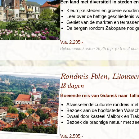
Een land met diversiteit in steden e
Kleurrijke steden en groene wouden
Leer over de heftige geschiedenis 
Geniet van de markten en terrasse
De bergen rondom Zakopane nodige
V.a. 2.295,-
Bijkomende kosten 26,25 p.p. (o.b.v. 2 per
Rondreis Polen, Litouwe
18 dagen
Boeiende reis van Gdansk naar Talli
Afwisselende culturele rondreis met
Bezoek aan de hoofdsteden Warschau
Dwaal door kasteel Malbork en Trak
Bezoek de prachtige natuur met ze
V.a. 2.595,-