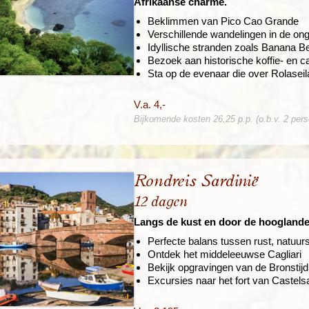
Afrikaanse charme.
Beklimmen van Pico Cao Grande
Verschillende wandelingen in de on
Idyllische stranden zoals Banana 
Bezoek aan historische koffie- en 
Sta op de evenaar die over Rolaseil
V.a. 4,-
Bijkomende kosten 26,25 p.p. (o.b.v. 2 per
Rondreis Sardinië
12 dagen
Langs de kust en door de hoogland
Perfecte balans tussen rust, natuur
Ontdek het middeleeuwse Cagliari
Bekijk opgravingen van de Bronstij
Excursies naar het fort van Castels