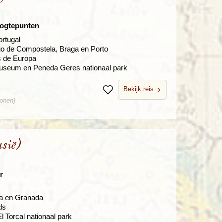
hoogtepunten
rtugal
go de Compostela, Braga en Porto
s de Europa
useum en Peneda Geres nationaal park
Bekijk reis
Bewaren
sonen)
sië)
r
ba en Granada
ds
 Torcal nationaal park