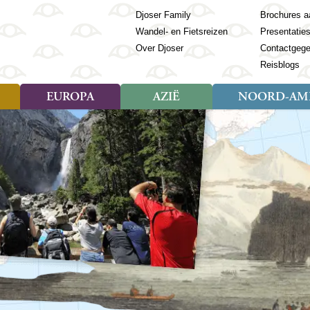
Djoser Family
Brochures a
Wandel- en Fietsreizen
Presentatie
Over Djoser
Contactgeg
Reisblogs
EUROPA
AZIË
NOORD-AME
Soort reizen
Soort reizen
Landen
Soort reizen
Landen
ambique
Rondreis (28)
(Frans) Guyana
Rondreis (57)
Albanië
Rondreis (7)
Banglade
Geor
ibië
Familiereis (11)
Galapagos
Familiereis (22)
Andorra
Familiereis (2)
Bhutan
Grie
anda
Fietsreis (8)
Guatemala
Fietsreis (3)
Armenië
Natuur (5)
Cambodja
IJsl
Tomé en Principe
Wandelreis (23)
Honduras
Cultuur (28)
Azerbeidzjan
China
Ierl
ziland
Cultuur (12)
Mexico
Natuur (16)
Azoren
Filipijnen
Italië
zania
Natuur (3)
Nicaragua
Balkan
India
Kaap
o
Paaseiland
Baltische Staten
Indochina
Kos
bia
Paraguay
Bosnië en Herzegovina
Indonesië
Kroa
ibar
Peru
Bulgarije
Japan
Lapl
Nieuwe reizen
babwe
Suriname
Engeland
Jordanië
Letl
r
-Afrika
Rondreis China & Tibet, 42
Estland
Kazachst
Lito
dagen
Finland
Kirgizië
Made