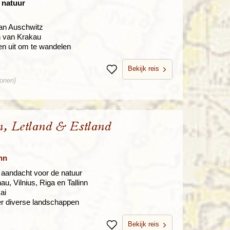
n natuur
van Auschwitz
n van Krakau
n uit om te wandelen
Bekijk reis
Bewaren
sonen)
n, Letland & Estland
nn
 aandacht voor de natuur
, Vilnius, Riga en Tallinn
ai
er diverse landschappen
Bekijk reis
Bewaren