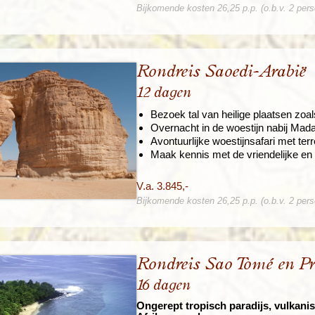
Bijkomende kosten 26,25 p.p. (o.b.v. 2 per
Rondreis Saoedi-Arabië
12 dagen
Bezoek tal van heilige plaatsen zoa
Overnacht in de woestijn nabij Mad
Avontuurlijke woestijnsafari met ter
Maak kennis met de vriendelijke en 
V.a. 3.845,-
Bijkomende kosten 26,25 p.p. (o.b.v. 2 per
Rondreis Sao Tomé en Pr
16 dagen
Ongerept tropisch paradijs, vulkani