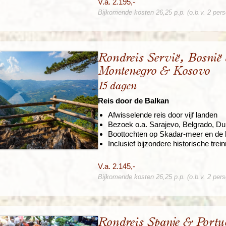
V.a. 2.195,-
Bijkomende kosten 26,25 p.p. (o.b.v. 2 per
Rondreis Servië, Bosnië 
Montenegro & Kosovo
15 dagen
Reis door de Balkan
Afwisselende reis door vijf landen
Bezoek o.a. Sarajevo, Belgrado, Du
Boottochten op Skadar-meer en de 
Inclusief bijzondere historische trei
V.a. 2.145,-
Bijkomende kosten 26,25 p.p. (o.b.v. 2 per
Rondreis Spanje & Portu