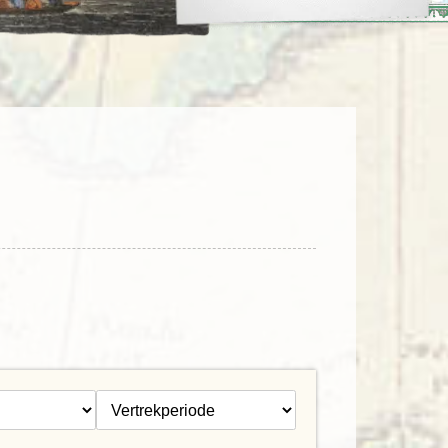
enegro
Zuid-Korea