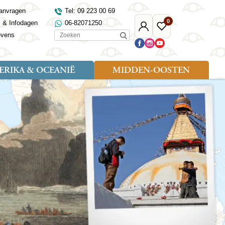
anvragen
Tel: 09 223 00 69
0
s & Infodagen
06-82071250
Mijn
Favoriete
Zoeken
evens
Djoser
reizen
RIKA & OCEANIË
MIDDEN-OOSTEN
Soort reizen
Landen
Landen
sh
gië
Rondreis (18)
Alaska
Maleisië
Noord-Macedonië
Egypte
kenland
Familiereis (9)
Australië
Mongolië
Noorwegen
Jordanië
and
Fietsreis (1)
Canada
Nepal
Polen
Marokko
and
Wandelreis (3)
Nieuw-Zeeland
Oezbekistan
Portugal
Oman
Cultuur (8)
Verenigde Staten
Singapore
Roemenië
Saoedi-Arabië
verdië
Sri Lanka
Sardinië
Tunesië
ovo
Taiwan
Schotland
Turkije
tië
Thailand
Servië
and
Tibet
Spanje
and
Turkmenistan
Turkije
an
uwen
Vietnam
Verenigd Koninkrijk
ira
Zijderoute
Wales