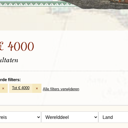
Rondreis Sulawesi &
Frankrijk
Laos
Mont
Molukken, 22 dagen
Malediven
 € 4000
ultaten
de filters:
Tot € 4000
×
×
Alle filters verwijderen