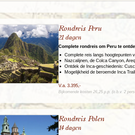
Rondreis Peru
21 dagen
Complete rondreis om Peru te ontd
Complete reis langs hoogtepunten 
Nazcalijnen, de Colca Canyon, Areq
Ontdek de Inca-geschiedenis: Cusco
Mogelijkheid de beroemde Inca Trail
V.a. 3.395,-
Bijkomende kosten 26,25 p.p. (o.b.v. 2 per
Rondreis Polen
14 dagen