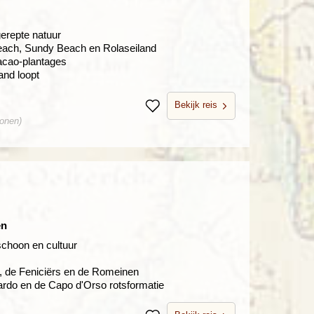
gerepte natuur
Beach, Sundy Beach en Rolaseiland
cacao-plantages
and loopt
Bekijk reis
Bewaren
sonen)
en
schoon en cultuur
d, de Feniciërs en de Romeinen
ardo en de Capo d'Orso rotsformatie