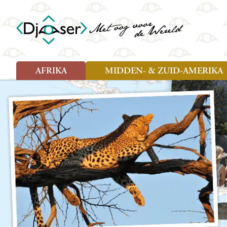
AFRIKA
MIDDEN- & ZUID-AMERIKA
Soort reizen
Soort reizen
Landen
Landen
Rondreis (26)
Rondreis (25)
Angola
Amazone
Moz
Familiereis (10)
Familiereis (11)
Benin
Argentinië
Nam
Fietsreis (2)
Fietsreis (1)
Botswana
Belize
Oeg
Wandelreis (1)
Cultuur (9)
Egypte
Bolivia
Sao 
Cultuur (3)
Natuur (13)
Ghana
Brazilië
Swa
Natuur (6)
Kaapverdië
Chili
Tan
Kenia
Colombia
Tog
Madagaskar
Costa Rica
Zam
Nieuwe reizen
Malawi
Cuba
Zanz
Voodoo in Benin en Togo, 16
Marokko
Ecuador
Zim
dagen
Mauritius
El Salvado
Zuid