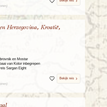
Bekijk reis
Bewaren
sonen)
en Herzegovina, Kroatië,
brovnik en Mostar
baai van Kotor inbegrepen
nreis Sargan Eight
Bekijk reis
Bewaren
sonen)
gal