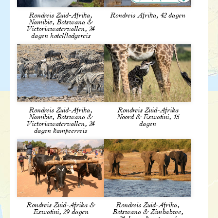
Wel zo gemakkelijk.
Rondreis Zuid-Afrika,
Rondreis Afrika, 42 dagen
Namibië, Botswana &
Victoriawatervallen, 24
dagen hotel/lodgereis
Rondreis Zuid-Afrika,
Rondreis Zuid-Afrika
Namibië, Botswana &
Noord & Eswatini, 15
Victoriawatervallen, 24
dagen
dagen kampeerreis
Een ochtend gamewalk nabij Pongolapoort
Maak onder leiding van een ranger een twee uur
durende bushwalk waarbij je kennis maakt met
de indrukwekkende natuur en het rijke
dierenleven van het Pongola Game Reserve.
Het reservaat herbergt e...
Rondreis Zuid-Afrika &
Rondreis Zuid-Afrika,
Prijs
Eswatini, 29 dagen
Botswana & Zimbabwe,
€ 65,- p.p.