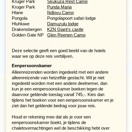
midden en het zuiden van Kruger, zodat we een goed
Kruger Park
Skukuza Rest Camp
beeld krijgen van de verschillende landschappen, de
Kruger Park
Punda Maria
flora en de fauna van dit indrukwekkende park.
Hlane
Ndlovu Camp
Pongola
Pongolapoort safari lodge
Tijdens het verblijf in dit park kun je naast de reguliere
Hluhluwe
Damuzulu lodge
'gamedrives' die we met onze eigen truck maken ook
Drakensbergen
KZN Giant's castle
optionele 'gamewalks' maken, voettochten op zoek naar
Golden Gate NP
Glen Reenen Camp
wild. De ranger of parkwachter kan aan de hand van
sporen precies vertellen welke dieren zich in de buurt
Deze selectie geeft een goed beeld van de hotels
ophouden. Ook kan de begeleiding optionele
waar we op deze reis verblijven.
'gamedrives' aanbieden met voertuigen van het
parkbeheer.
Eenpersoonskamer
Alleenreizenden worden ingedeeld met een andere
alleenreizende van hetzelfde geslacht. Wil je niet
Maak kennis met Eswatini en speur naar
ingedeeld worden met een andere deelnemer, dan
neushoorns in Hluhluwe
kun je een eenpersoonskamer boeken tegen de
Dag 10 Kruger NP - Eswatini, Hlane reservaat,
daarvoor geldende toeslag vanaf 745,-. Kies dan
'gamedrive'
tijdens het boeken voor een eenpersoonskamer en je
Dag 11 Eswatini, Hlane reservaat, 'gamewalk'
ziet dan het geldende bedrag voor jouw reis.
Dag 12 Eswatini - Pongola, boottocht
Dag 13 Pongola - 'gamedrive' in Hluhluwe-Imfolozi
Houd er rekening mee dat als je voor een
nationaal park
eenpersoonskamer boekt, je tijdens de
chaletovernachtingen wel de beschikking hebt over