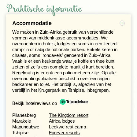
Praktische informatie
Accommodatie
We maken in Zuid-Afrika gebruik van verschillende
vormen van middenklasse accommodaties. We
overnachten in hotels, lodges en soms in een ‘tented-
camp’ in of nabij de nationale parken. Enkele keren in
chalets, soms 'rondavels' genoemd in Zuid-Afrika.
Vaak is er een keukentje waar je koffie en thee kunt
zetten of zelfs een complete maaltijd kunt bereiden.
Regelmatig is er ook een patio met een zitje. Op alle
overnachtingsplaatsen beschikt u over een eigen
badkamer en toilet. Het ontbijt is, afgezien van het
verblijf in het Krugerpark en Tshipise, inbegrepen.
We komen het beroemde
Kruger nationaal park
binnen
bij een weinig gebruikte gate, - Punda Maria. Al
'gamedrivend' met onze truck gaan we op weg naar het
Bekijk hotelreviews op
gelijknamige restcamp. In dit gebied wordt het park
veelvuldig door zijarmen van de Limpopo doorsneden.
Pilanesberg
The Kingdom resort
Kruger is een van de grootste en bekendste nationale
Marakele
Africa lodges
parken ter wereld en is ongeveer zo groot als de helft
Mapungubwe
Leokwe rest camp
van Nederland. We overnachten in het noorden, het
Tshipise
Forever resorts