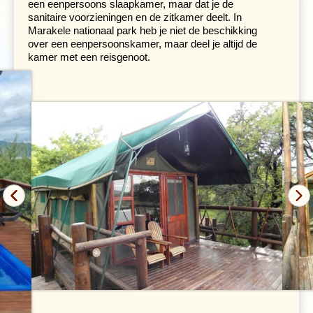
een eenpersoons slaapkamer, maar dat je de
sanitaire voorzieningen en de zitkamer deelt. In
Marakele nationaal park heb je niet de beschikking
over een eenpersoonskamer, maar deel je altijd de
kamer met een reisgenoot.
We verlaten Zuid-Afrika voor twee nachten en rijden
naar het minder welvarende koninkrijkje
Eswatini
, dat
voorheen Swaziland heette. In het gevarieerde
landschap staan de traditionele huizen van de Swazi’s,
waar de sfeer weer heel anders is dan in Zuid-Afrika.
Vanuit onze accommodatie in Hlane reservaat maken
we een jeepsafari. De volgende ochtend maak je onder
begeleiding van een parkranger een wandeling in de
prachtige omgeving.