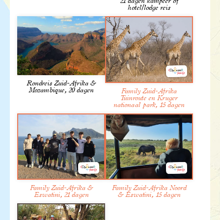
21 dagen kampeer of
hotel/lodge reis
Meer informatie
Rondreis Zuid-Afrika &
Mozambique, 20 dagen
Family Zuid-Afrika
Tuinroute en Kruger
nationaal park, 15 dagen
Family Zuid-Afrika &
Family Zuid-Afrika Noord
Eswatini, 21 dagen
& Eswatini, 15 dagen