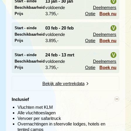
13 jan - 30 jan
V
Start - einde
voldoende
Deelnemers
Beschikbaarheid
i
3.795,-
Optie
Boek nu
Prijs
03 feb - 20 feb
V
Start - einde
voldoende
Deelnemers
Beschikbaarheid
i
3.895,-
Optie
Boek nu
Prijs
24 feb - 13 mrt
V
Start - einde
Marakele, dat toevluchtsoord betekent, is het leefgebied
van een aantal bedreigde diersoorten en je vindt hier de
voldoende
Deelnemers
Beschikbaarheid
i
bijzondere
zwarte en witte neushoorn
. In 1999 werden
3.795,-
Optie
Boek nu
Prijs
olifanten vanuit Tuli nationaal park opnieuw
geïntroduceerd. Het park bevat bovendien een aantal
antilopensoorten als de Tsessebe, elanden, berg
Bekijk alle vertrekdata
rietbokken en koedoe's, soorten die in andere parken
weinig voorkomen. De kolonie Kaapse gieren is de
Inclusief
grootste in Zuid-Afrika. Het geïsoleerde park werd in
2003 heropend door Nelson Mandela en Prins Bernhard,
Vluchten met KLM
die hier zeer regelmatig kwam.
Alle vluchttoeslagen
Vervoer per safaritruck
We verlaten de volgende dag het park en rijden naar
Overnachtingen in sfeervolle lodges, hotels en
Mapungubwe nationaal park
. We bevinden ons nu in het
tented camps