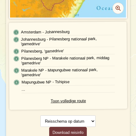
Geldzaken
Maaltijden
Gezondheid
Amsterdam - Johannesburg
Johannesburg - Pilanesberg nationaal park,
Hotelverlenging
'gamedrive'
Pilanesberg, 'gamedrive'
Klimaat en geografie
Pilanesberg NP - Marakele nationaal park, middag
'gamedrive'
Reisbegeleiding en gidsen
Marakele NP - Mapungubwe nationaal park,
'gamedrive'
Mapungubwe NP - Tshipise
...
Toon volledige route
Reisschema
op datum
Download reisinfo