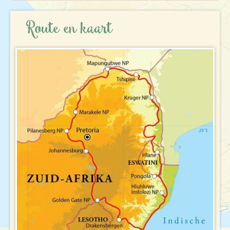
REISBESCHRIJVING
Route en kaart
VERTREKDATA/PRIJS
REVIEWS
PRAKTISCHE INFORMATIE
Accommodatie
FAQ
FOTO'S EN VIDEO
Vliegreis
REIS BOEKEN
Vervoer
Bij de reis inbegrepen
Excursies
Reisdocumenten