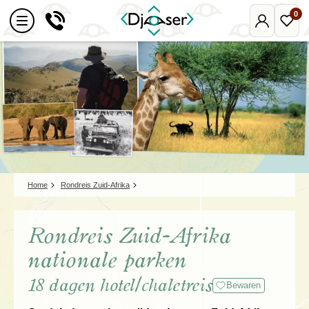
0
Mijn
Favo
Djoser
reize
Home
Rondreis Zuid-Afrika
Rondreis Zuid-Afrika
nationale parken
18 dagen hotel/chaletreis
Bewaren