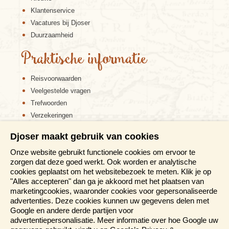
Klantenservice
Vacatures bij Djoser
Duurzaamheid
Praktische informatie
Reisvoorwaarden
Veelgestelde vragen
Trefwoorden
Verzekeringen
Sitemap
Djoser maakt gebruik van cookies
Disclaimer
Onze website gebruikt functionele cookies om ervoor te
Cookiebeleid
zorgen dat deze goed werkt. Ook worden er analytische
Privacy verklaring
cookies geplaatst om het websitebezoek te meten. Klik je op
Reis en boek met Djoser zekerheid
"Alles accepteren" dan ga je akkoord met het plaatsen van
marketingcookies, waaronder cookies voor gepersonaliseerde
Meer weten?
advertenties. Deze cookies kunnen uw gegevens delen met
Google en andere derde partijen voor
advertentiepersonalisatie. Meer informatie over hoe Google uw
Brochures aanvragen