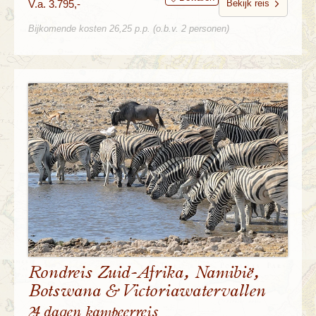
V.a. 3.795,-
Bekijk reis
Bijkomende kosten 26,25 p.p. (o.b.v. 2 personen)
Rondreis Zuid-Afrika, Namibië,
Botswana & Victoriawatervallen
24 dagen kampeerreis