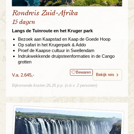
Rondreis Zuid-Afrika
15 dagen
Langs de Tuinroute en het Kruger park
Bezoek aan Kaapstad en Kaap de Goede Hoop
Op safari in het Krugerpark & Addo
Proef de Kaapse cultuur in Swellendam
Indrukwekkende druipsteenformaties in de Cango
grotten
Bewaren
V.a. 2.645,-
Bekijk reis
Bijkomende kosten 26,25 p.p. (o.b.v. 2 personen)