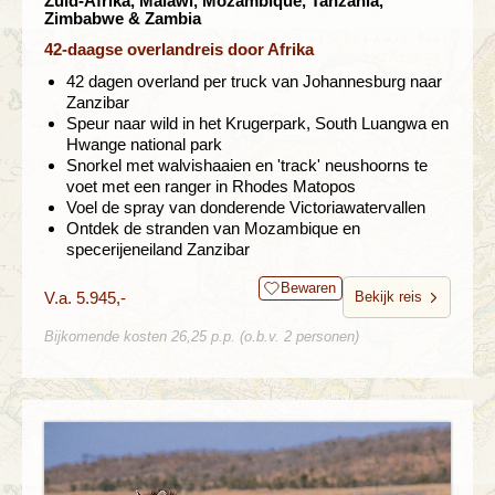
Zuid-Afrika, Malawi, Mozambique, Tanzania,
Zimbabwe & Zambia
42-daagse overlandreis door Afrika
42 dagen overland per truck van Johannesburg naar
Zanzibar
Speur naar wild in het Krugerpark, South Luangwa en
Hwange national park
Snorkel met walvishaaien en 'track' neushoorns te
voet met een ranger in Rhodes Matopos
Voel de spray van donderende Victoriawatervallen
Ontdek de stranden van Mozambique en
specerijeneiland Zanzibar
Bewaren
V.a. 5.945,-
Bekijk reis
Bijkomende kosten 26,25 p.p. (o.b.v. 2 personen)