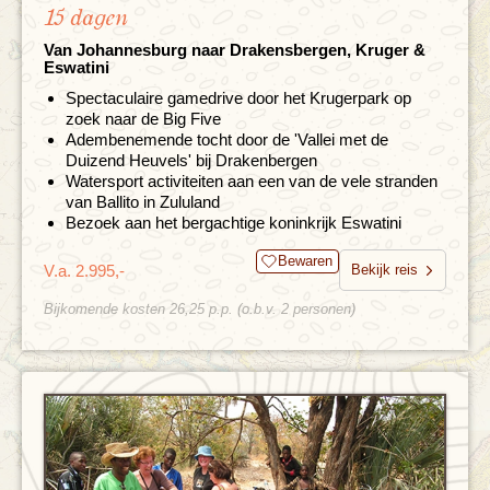
15 dagen
Van Johannesburg naar Drakensbergen, Kruger &
Eswatini
Spectaculaire gamedrive door het Krugerpark op
zoek naar de Big Five
Adembenemende tocht door de 'Vallei met de
Duizend Heuvels' bij Drakenbergen
Watersport activiteiten aan een van de vele stranden
van Ballito in Zululand
Bezoek aan het bergachtige koninkrijk Eswatini
Bewaren
V.a. 2.995,-
Bekijk reis
Bijkomende kosten 26,25 p.p. (o.b.v. 2 personen)