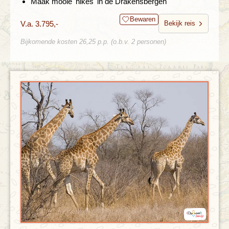
Maak mooie 'hikes' in de Drakensbergen
Bewaren
V.a. 3.795,-
Bekijk reis
Bijkomende kosten 26,25 p.p. (o.b.v. 2 personen)