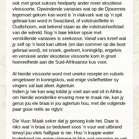
ook met groot sukses heelparty ander meer eksotiese
vleissoorte. Opwindende variasies wat op die Djoserreis
tegemoet gekom kan word is 'n vlakvark wat op 'n spit
gebraai kan word in Swaziland, of volstruisfilette in
Oudtshoorn, wat bekend staan as die volstruishoofstad
van die wêreld. Nog 'n baie lekker opsie met
verskillende variasies is seekosse. Vanaf vars kreef wat
jy self op 'n boot kan uittrek (en dan sommer op die boot
gebraai word), tot snoek, geelsert, koningklip, engelvis
en verskeie ander eksotiese vissoorte kom in groot
hoeveelhede aan die Suid-Afrikaanse kus voor.
Al hierdie vissoorte word met unieke resepte en vulsels
omgetower in koningskos, wat enige visliefhebber sy
vingers sal laat afeet. Agtertuin
Indien jy nie kan wag totdat jy voet aan wal sit in Afrika
om hierdie wonderlike ervaring mee te maak nie, kan jy
gerus jou eie braai in jou agtertuin hou, met die volgende
paar goue reëls as riglyn:
Die Vuur: Maak seker dat jy genoeg kole het. Daar is
niks wat 'n braai so beduiwel soos 'n vuur wat uitbrand
terwyl jou vleis halfgaar is nie. Hou 'n koppie water
byderhand om enige vlamme te blus wat opspring as vet