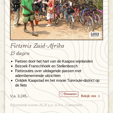
Fietsreis Zuid-Afrika
15 dagen
Fietsen door het hart van de Kaapse wijnlanden
Bezoek Franschhoek en Stellenbosch
Fietsroutes over uitdagende passen met
adembenemende uitzichten
Ontdek Kaapstad en het mooie Tuinroute-district op
de fiets
Bewaren
V.a. 3.245,-
Bekijk reis
Bijkomende kosten 26,25 p.p. (o.b.v. 2 personen)