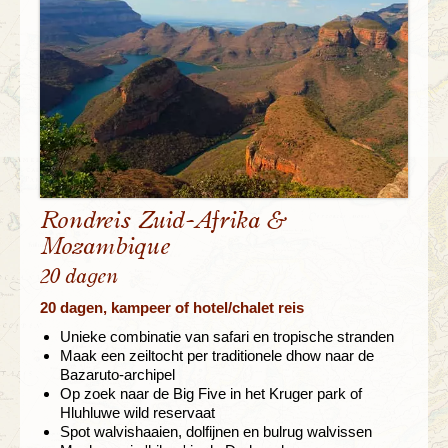
Rondreis Zuid-Afrika &
Mozambique
20 dagen
20 dagen, kampeer of hotel/chalet reis
Unieke combinatie van safari en tropische stranden
Maak een zeiltocht per traditionele dhow naar de
Bazaruto-archipel
Op zoek naar de Big Five in het Kruger park of
Hluhluwe wild reservaat
Spot walvishaaien, dolfijnen en bulrug walvissen