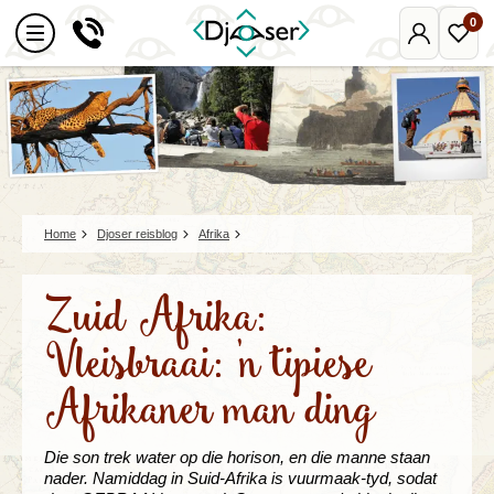
0
Mijn
Favo
Djoser
reize
Home
Djoser reisblog
Afrika
Zuid Afrika:
Vleisbraai: 'n tipiese
Afrikaner man ding
Die son trek water op die horison, en die manne staan
nader. Namiddag in Suid-Afrika is vuurmaak-tyd, sodat