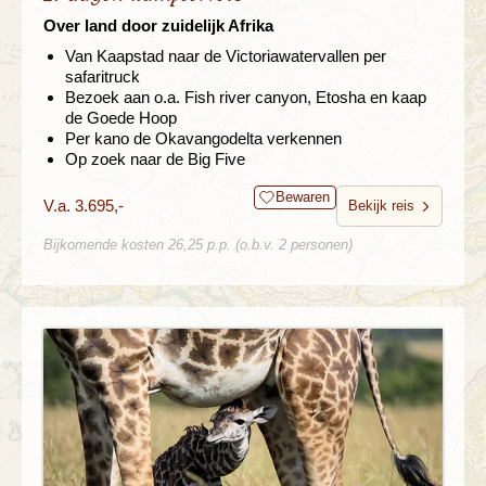
Over land door zuidelijk Afrika
Van Kaapstad naar de Victoriawatervallen per
safaritruck
Bezoek aan o.a. Fish river canyon, Etosha en kaap
de Goede Hoop
Per kano de Okavangodelta verkennen
Op zoek naar de Big Five
Bewaren
V.a. 3.695,-
Bekijk reis
Bijkomende kosten 26,25 p.p. (o.b.v. 2 personen)