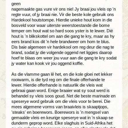
geen
nagemaakte gas vure vir ons nie! Jy braai jou vleis op 'n
regte vuur, of jy braai nie. Vir die beste kole gebruik ons
Hardekool houtstompe. Hierdie unieke hout kom in die
bosveld voor waar uiterste weerstoestande die bome
temper om hout wat so hard soos yster is te lewer. Dié
hout is 'n blikskottel om aan die gang te kry, maar as hy
eers brand kos dit 'n hele brandweer om hom te blus.
Dis baie algemeen vir hardekool om reg deur die nag te
brand, sodat jy die volgende oggend net liggies daarop
hoef te blaas om weer jou vuur aan die gang te kry sodat
jy water kan kook vir jou oggend koffie.
As die vlamme gaan lê het, en die kole gloei net lekker
rooiwarm, is die tyd reg om die finale offerhande te
lewer. Hierdie offerhande is natuurlik die vleis wat
gebraai gaan word. Enige braaier wat sy sout werd is
behandel sy vleis soos goud. Net die beste marinade en
speserye word gebruik om die vleis voor te berei. Die
mees algemene vorms van braaivleis is skaaptjops,
'steaks' en boerewors. Boerewors is 'n mengsel van
gemaalde vleis en keurige speserye wat in 'n skaap se
dunderm geprop word. Elke slaghuis in Suid-Afrika het