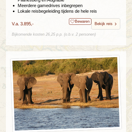
Meerdere gamedrives inbegrepen
Lokale reisbegeleiding tijdens de hele reis
Bewaren
V.a. 3.895,-
Bekijk reis
Bijkomende kosten 26,25 p.p. (o.b.v. 2 personen)