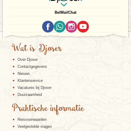
Bel
Mail
Chat
Wat is Djoser
Over Djoser
Contactgegevens
Nieuws
Klantenservice
Vacatures bij Djoser
Duurzaamheid
Praktische informatie
Reisvoorwaarden
Veelgestelde vragen