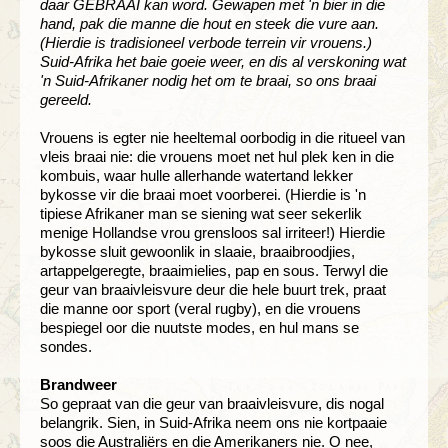
daar GEBRAAI kan word. Gewapen met 'n bier in die
hand, pak die manne die hout en steek die vure aan.
(Hierdie is tradisioneel verbode terrein vir vrouens.)
Suid-Afrika het baie goeie weer, en dis al verskoning wat
'n Suid-Afrikaner nodig het om te braai, so ons braai
gereeld.
Vrouens is egter nie heeltemal oorbodig in die ritueel van
vleis braai nie: die vrouens moet net hul plek ken in die
kombuis, waar hulle allerhande watertand lekker
bykosse vir die braai moet voorberei. (Hierdie is 'n
tipiese Afrikaner man se siening wat seer sekerlik
menige Hollandse vrou grensloos sal irriteer!) Hierdie
bykosse sluit gewoonlik in slaaie, braaibroodjies,
artappelgeregte, braaimielies, pap en sous. Terwyl die
geur van braaivleisvure deur die hele buurt trek, praat
die manne oor sport (veral rugby), en die vrouens
bespiegel oor die nuutste modes, en hul mans se
sondes.
Brandweer
So gepraat van die geur van braaivleisvure, dis nogal
belangrik. Sien, in Suid-Afrika neem ons nie kortpaaie
soos die Australiërs en die Amerikaners nie. O nee,