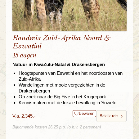
Rondreis Zuid-Afrika Noord &
Eswatini
15 dagen
Natuur in KwaZulu-Natal & Drakensbergen
Hoogtepunten van Eswatini en het noordoosten van
Zuid-Afrika
Wandelingen met mooie vergezichten in de
Drakensbergen
Op zoek naar de Big Five in het Krugerpark
Kennismaken met de lokale bevolking in Soweto
Bewaren
V.a. 2.345,-
Bekijk reis
Bijkomende kosten 26,25 p.p. (o.b.v. 2 personen)