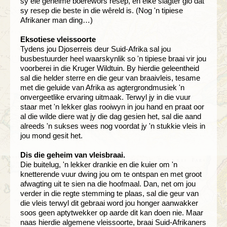
sy eie geheime boerewors resep, en elke slagter glo dat
sy resep die beste in die wêreld is. (Nog 'n tipiese
Afrikaner man ding…)
Eksotiese vleissoorte
Tydens jou Djoserreis deur Suid-Afrika sal jou
busbestuurder heel waarskynlik so 'n tipiese braai vir jou
voorberei in die Kruger Wildtuin. By hierdie geleentheid
sal die helder sterre en die geur van braaivleis, tesame
met die geluide van Afrika as agtergrondmusiek 'n
onvergeetlike ervaring uitmaak. Terwyl jy in die vuur
staar met 'n lekker glas rooiwyn in jou hand en praat oor
al die wilde diere wat jy die dag gesien het, sal die aand
alreeds 'n sukses wees nog voordat jy 'n stukkie vleis in
jou mond gesit het.
Dis die geheim van vleisbraai.
Die buitelug, 'n lekker drankie en die kuier om 'n
knetterende vuur dwing jou om te ontspan en met groot
afwagting uit te sien na die hoofmaal. Dan, net om jou
verder in die regte stemming te plaas, sal die geur van
die vleis terwyl dit gebraai word jou honger aanwakker
soos geen aptytwekker op aarde dit kan doen nie. Maar
naas hierdie algemene vleissoorte, braai Suid-Afrikaners