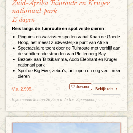
Zuid-Afrika Tuinroute en Kruger
nationaal park
15 dagen
Reis langs de Tuinroute en spot wilde dieren
Pinguïns en walvissen spotten vanaf Kaap de Goede
Hoop, het meest zuidwestelijke punt van Afrika
Spectaculaire tocht door de Tuinroute met verblijf aan
de schitterende stranden van Plettenberg Bay
Bezoek aan Tsitsikamma, Addo Elephant en Kruger
nationaal park
Spot de Big Five, zebra’s, antilopen en nog veel meer
dieren
Bewaren
V.a. 2.995,-
Bekijk reis
Bijkomende kosten 26,25 p.p. (o.b.v. 2 personen)