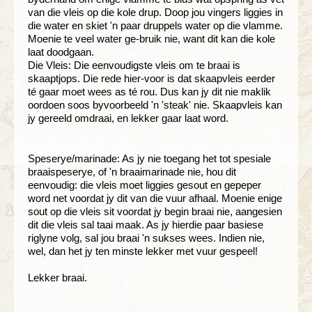
van die vleis op die kole drup. Doop jou vingers liggies in
die water en skiet 'n paar druppels water op die vlamme.
Moenie te veel water ge-bruik nie, want dit kan die kole
laat doodgaan.
Die Vleis: Die eenvoudigste vleis om te braai is
skaaptjops. Die rede hier-voor is dat skaapvleis eerder
té gaar moet wees as té rou. Dus kan jy dit nie maklik
oordoen soos byvoorbeeld 'n 'steak' nie. Skaapvleis kan
jy gereeld omdraai, en lekker gaar laat word.
Speserye/marinade: As jy nie toegang het tot spesiale
braaispeserye, of 'n braaimarinade nie, hou dit
eenvoudig: die vleis moet liggies gesout en gepeper
word net voordat jy dit van die vuur afhaal. Moenie enige
sout op die vleis sit voordat jy begin braai nie, aangesien
dit die vleis sal taai maak. As jy hierdie paar basiese
riglyne volg, sal jou braai 'n sukses wees. Indien nie,
wel, dan het jy ten minste lekker met vuur gespeel!
Lekker braai.