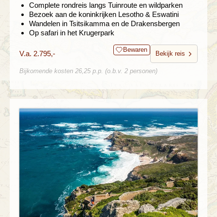
Complete rondreis langs Tuinroute en wildparken
Bezoek aan de koninkrijken Lesotho & Eswatini
Wandelen in Tsitsikamma en de Drakensbergen
Op safari in het Krugerpark
Bewaren
V.a. 2.795,-
Bekijk reis
Bijkomende kosten 26,25 p.p. (o.b.v. 2 personen)