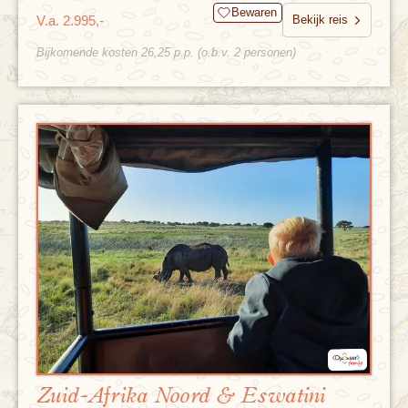
Bewaren
V.a. 2.995,-
Bekijk reis
Bijkomende kosten 26,25 p.p. (o.b.v. 2 personen)
Zuid-Afrika Noord & Eswatini