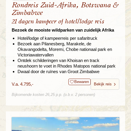
Rondreis Zuid-Afrika, Botswana &
Zimbabwe
21 dagen kampeer of hotel/lodge reis
Bezoek de mooiste wildparken van zuidelijk Afrika
Hotel/lodge of kampeerreis per safaritruck
Bezoek aan Pilanesberg, Marakele, de
Okavangodelta, Moremi, Chobe nationaal park en
Victoriawatervallen
Ontdek schilderingen van Khoisan en track
neushoorn te voet in Rhodes Matopos national park
Dwaal door de ruïnes van Groot Zimbabwe
Bewaren
V.a. 4.795,-
Bekijk reis
Bijkomende kosten 26,25 p.p. (o.b.v. 2 personen)