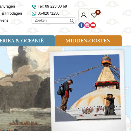
anvragen
Tel: 09 223 00 69
0
s & Infodagen
06-82071250
Mijn
Favoriete
Zoeken
evens
Djoser
reizen
RIKA & OCEANIË
MIDDEN-OOSTEN
Soort reizen
Landen
Landen
sh
gië
Rondreis (18)
Alaska
Maleisië
Noord-Macedonië
Egypte
kenland
Familiereis (9)
Australië
Mongolië
Noorwegen
Jordanië
and
Fietsreis (1)
Canada
Nepal
Polen
Marokko
and
Wandelreis (3)
Nieuw-Zeeland
Oezbekistan
Portugal
Oman
Cultuur (8)
Verenigde Staten
Singapore
Roemenië
Saoedi-Arabië
verdië
Sri Lanka
Sardinië
Tunesië
ovo
Taiwan
Schotland
Turkije
tië
Thailand
Servië
and
Tibet
Spanje
and
Turkmenistan
Turkije
an
uwen
Vietnam
Verenigd Koninkrijk
ira
Zijderoute
Wales