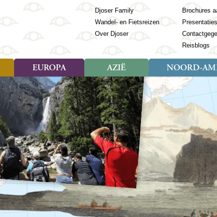
Djoser Family
Brochures a
Wandel- en Fietsreizen
Presentatie
Over Djoser
Contactgeg
Reisblogs
EUROPA
AZIË
NOORD-AME
Soort reizen
Soort reizen
Landen
Soort reizen
Landen
ambique
Rondreis (28)
(Frans) Guyana
Rondreis (57)
Albanië
Rondreis (7)
Banglade
Geor
ibië
Familiereis (11)
Galapagos
Familiereis (22)
Andorra
Familiereis (2)
Bhutan
Grie
anda
Fietsreis (8)
Guatemala
Fietsreis (3)
Armenië
Natuur (5)
Cambodja
IJsl
Tomé en Principe
Wandelreis (23)
Honduras
Cultuur (28)
Azerbeidzjan
China
Ierl
ziland
Cultuur (12)
Mexico
Natuur (16)
Azoren
Filipijnen
Italië
zania
Natuur (3)
Nicaragua
Balkan
India
Kaap
o
Paaseiland
Baltische Staten
Indochina
Kos
bia
Paraguay
Bosnië en Herzegovina
Indonesië
Kroa
ibar
Peru
Bulgarije
Japan
Lapl
Nieuwe reizen
babwe
Suriname
Engeland
Jordanië
Letl
r
-Afrika
Rondreis China & Tibet, 42
Estland
Kazachst
Lito
dagen
Finland
Kirgizië
Made