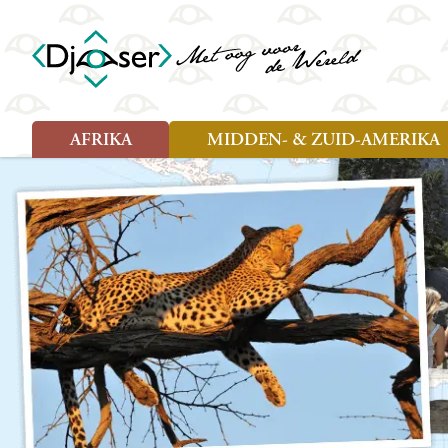
AFRIKA
MIDDEN- & ZUID-AMERIKA
Soort reizen
Soort reizen
Landen
Landen
Rondreis (26)
Rondreis (25)
Angola
Amazone
Moz
Familiereis (10)
Familiereis (11)
Benin
Argentinië
Nam
Fietsreis (2)
Fietsreis (1)
Botswana
Belize
Oeg
Wandelreis (1)
Cultuur (9)
Egypte
Bolivia
Sao 
Cultuur (3)
Natuur (13)
Ghana
Brazilië
Swa
Natuur (6)
Kaapverdië
Chili
Tan
Kenia
Colombia
Tog
Madagaskar
Costa Rica
Zam
Nieuwe reizen
Malawi
Cuba
Zanz
Voodoo in Benin en Togo, 16
Marokko
Ecuador
Zim
dagen
Mauritius
El Salvado
Zuid