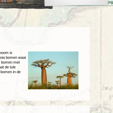
enegro
Zuid-Korea
boom is
quoia bomen waar
el bomen met
at de tule
l bomen in de