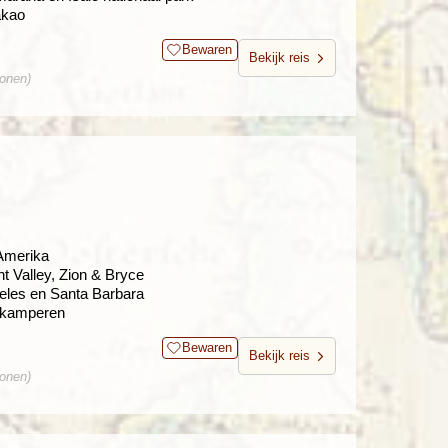
akao
Bewaren
Bekijk reis
sonen)
 Amerika
 Valley, Zion & Bryce
eles en Santa Barbara
n kamperen
Bewaren
Bekijk reis
sonen)