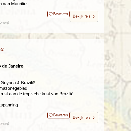
en van Mauritius
Bewaren
Bekijk reis
sonen)
ka
o de Janeiro
Guyana & Brazilië
 Amazonegebied
rust aan de tropische kust van Brazilië
ntspanning
Bewaren
Bekijk reis
sonen)