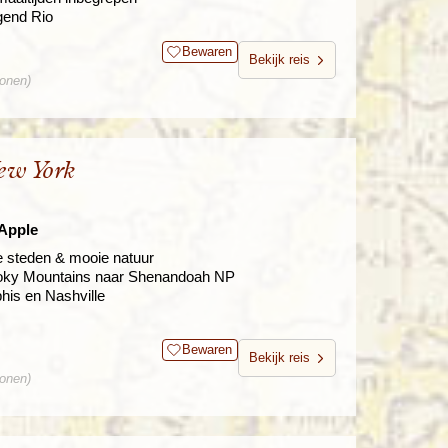
gend Rio
Bewaren
Bekijk reis
sonen)
ew York
 Apple
e steden & mooie natuur
oky Mountains naar Shenandoah NP
his en Nashville
Bewaren
Bekijk reis
sonen)