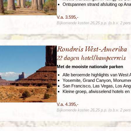
Ontspannen strand afsluiting op An
V.a. 3.595,-
Bijkomende kosten 26,25 p.p. (o.b.v. 2 per
Rondreis West-Amerika
22 dagen hotel/kampeerreis
Met de mooiste nationale parken
Alle beroemde highlights van West
Yosemite, Grand Canyon, Monument
San Francisco, Las Vegas, Los Ang
Kleine groep, afwisselend hotels e
V.a. 4.395,-
Bijkomende kosten 26,25 p.p. (o.b.v. 2 per