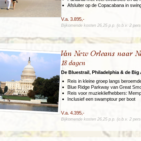
Afsluiter op de Copacabana in swin
V.a. 3.895,-
Bijkomende kosten 26,25 p.p. (o.b.v. 2 per
Van New Orleans naar N
18 dagen
De Bluestrail, Philadelphia & de Big
Reis in kleine groep langs beroemd
Blue Ridge Parkway van Great Sm
Reis voor muziekliefhebbers: Memp
Inclusief een swamptour per boot
V.a. 4.395,-
Bijkomende kosten 26,25 p.p. (o.b.v. 2 per