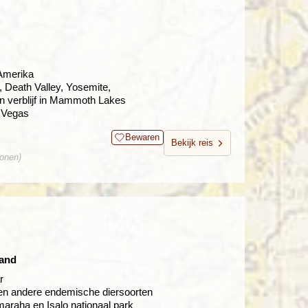
 Amerika
 Death Valley, Yosemite,
n verblijf in Mammoth Lakes
 Vegas
Bewaren
Bekijk reis
sonen)
land
r
 en andere endemische diersoorten
araha en Isalo nationaal park