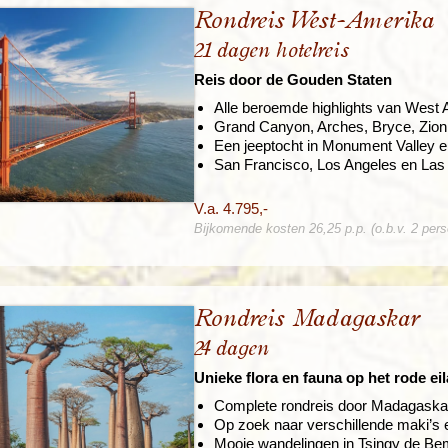
Rondreis West-Amerika
21 dagen hotelreis
Reis door de Gouden Staten
Alle beroemde highlights van West
Grand Canyon, Arches, Bryce, Zion,
Een jeeptocht in Monument Valley e
San Francisco, Los Angeles en Las
V.a. 4.795,-
Bijkomende kosten 26,25 p.p. (o.b.v. 2 per
Rondreis Madagaskar
24 dagen
Unieke flora en fauna op het rode ei
Complete rondreis door Madagaska
Op zoek naar verschillende maki’s
Mooie wandelingen in Tsingy de Bem