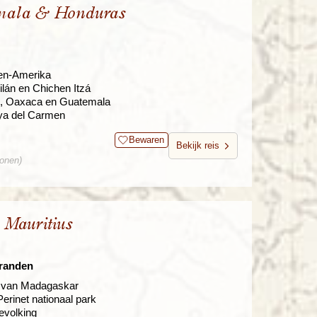
emala & Honduras
den-Amerika
ilán en Chichen Itzá
bal, Oaxaca en Guatemala
ya del Carmen
Bewaren
Bekijk reis
sonen)
Mauritius
tranden
na van Madagaskar
rinet nationaal park
evolking