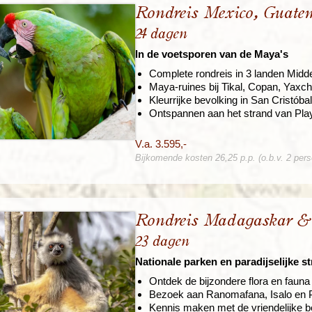
Rondreis Mexico, Guat
24 dagen
In de voetsporen van de Maya's
Complete rondreis in 3 landen Mid
Maya-ruines bij Tikal, Copan, Yaxch
Kleurrijke bevolking in San Cristó
Ontspannen aan het strand van Pla
V.a. 3.595,-
Bijkomende kosten 26,25 p.p. (o.b.v. 2 per
Rondreis Madagaskar & 
23 dagen
Nationale parken en paradijselijke s
Ontdek de bijzondere flora en fau
Bezoek aan Ranomafana, Isalo en Pe
Kennis maken met de vriendelijke b