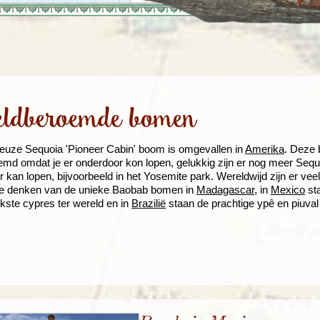
Rondreis Sulawesi &
Frankrijk
Laos
Mont
Molukken, 22 dagen
Malediven
ldberoemde bomen
euze Sequoia 'Pioneer Cabin' boom is omgevallen in
Amerika
. Deze 
md omdat je er onderdoor kon lopen, gelukkig zijn er nog meer Se
r kan lopen, bijvoorbeeld in het Yosemite park. Wereldwijd zijn er ve
te denken van de unieke Baobab bomen in
Madagascar
, in
Mexico
sta
kste cypres ter wereld en in
Brazilië
staan de prachtige ypê en piuva