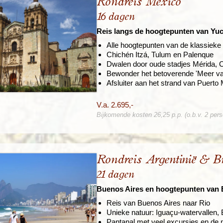
Rondreis Mexico
16 dagen
Reis langs de hoogtepunten van Yu
Alle hoogtepunten van de klassieke
Chichén Itzá, Tulum en Palenque
Dwalen door oude stadjes Mérida, 
Bewonder het betoverende 'Meer va
Afsluiter aan het strand van Puerto
V.a. 2.695,-
Bijkomende kosten 26,25 p.p. (o.b.v. 2 per
Rondreis Argentinië & Br
21 dagen
Buenos Aires en hoogtepunten van B
Reis van Buenos Aires naar Rio
Unieke natuur: Iguaçu-watervallen, 
Pantanal met veel excursies en de 