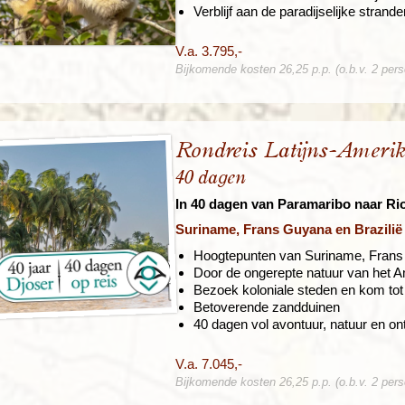
Verblijf aan de paradijselijke strand
V.a. 3.795,-
Bijkomende kosten 26,25 p.p. (o.b.v. 2 per
Rondreis Latijns-Ameri
40 dagen
In 40 dagen van Paramaribo naar Ri
Suriname, Frans Guyana en Brazilië
Hoogtepunten van Suriname, Frans 
Door de ongerepte natuur van het
Bezoek koloniale steden en kom tot 
Betoverende zandduinen
40 dagen vol avontuur, natuur en o
V.a. 7.045,-
Bijkomende kosten 26,25 p.p. (o.b.v. 2 per