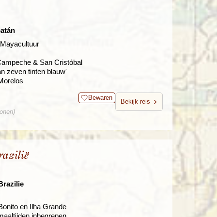
catán
 Mayacultuur
Campeche & San Cristóbal
n zeven tinten blauw'
 Morelos
Bewaren
Bekijk reis
sonen)
azilië
razilie
Bonito en Ilha Grande
maaltijden inbegrepen