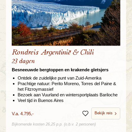
Rondreis Argentinië & Chili
23 dagen
Besneeuwde bergtoppen en krakende gletsjers
Ontdek de zuidelijke punt van Zuid-Amerika
Prachtige natuur: Perito Moreno, Torres del Paine &
het Fitzroymassief
Bezoek aan Vuurland en wintersportplaats Bariloche
Veel tijd in Buenos Aires
Bekijk reis
V.a. 4.795,-
Bewaren
Bijkomende kosten 26,25 p.p. (o.b.v. 2 personen)