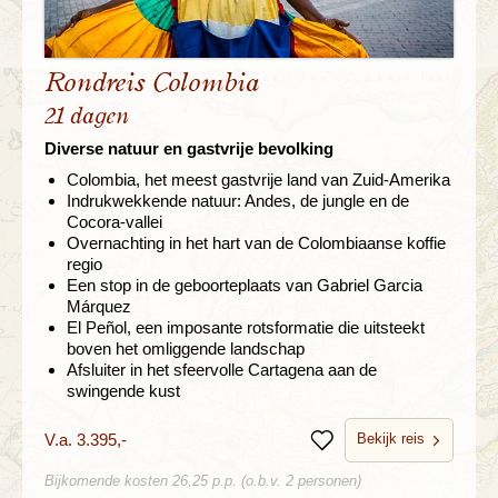
Rondreis Colombia
21 dagen
Diverse natuur en gastvrije bevolking
Colombia, het meest gastvrije land van Zuid-Amerika
Indrukwekkende natuur: Andes, de jungle en de
Cocora-vallei
Overnachting in het hart van de Colombiaanse koffie
regio
Een stop in de geboorteplaats van Gabriel Garcia
Márquez
El Peñol, een imposante rotsformatie die uitsteekt
boven het omliggende landschap
Afsluiter in het sfeervolle Cartagena aan de
swingende kust
Bekijk reis
V.a. 3.395,-
Bewaren
Bijkomende kosten 26,25 p.p. (o.b.v. 2 personen)