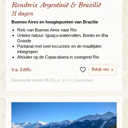
Rondreis Argentinië & Brazilië
21 dagen
Buenos Aires en hoogtepunten van Brazilie
Reis van Buenos Aires naar Rio
Unieke natuur: Iguaçu-watervallen, Bonito en Ilha
Grande
Pantanal met veel excursies en de maaltijden
inbegrepen
Afsluiter op de Copacabana in swingend Rio
Bekijk reis
V.a. 3.895,-
Bewaren
Bijkomende kosten 26,25 p.p. (o.b.v. 2 personen)