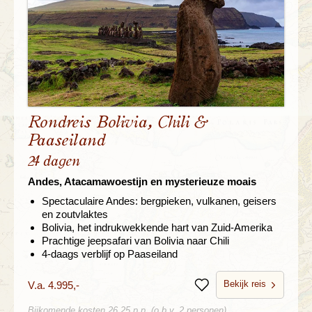
Rondreis Bolivia, Chili &
Paaseiland
24 dagen
Andes, Atacamawoestijn en mysterieuze moais
Spectaculaire Andes: bergpieken, vulkanen, geisers
en zoutvlaktes
Bolivia, het indrukwekkende hart van Zuid-Amerika
Prachtige jeepsafari van Bolivia naar Chili
4-daags verblijf op Paaseiland
Bekijk reis
V.a. 4.995,-
Bewaren
Bijkomende kosten 26,25 p.p. (o.b.v. 2 personen)