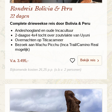
Rondreis Bolivia & Peru
22 dagen
Complete drieweekse reis door Bolivia & Peru
Andeshoogland en oude Incacultuur
2-daagse 4x4 tocht over zoutvlakte van Uyuni
Overnachten op Titicacameer
Bezoek aan Machu Picchu (Inca Trail/Camino Real
mogelijk)
Bekijk reis
V.a. 3.495,-
Bewaren
Bijkomende kosten 26,25 p.p. (o.b.v. 2 personen)