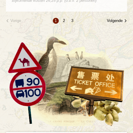
Bijkomende kosten 26,25 p.p. (o.b.v. 2 personen)
Vorige
Volgende
1
2
3