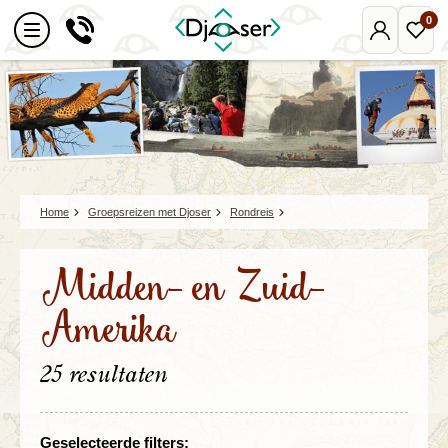
0
Mijn
Favo
Djoser
reize
Home
Groepsreizen met Djoser
Rondreis
Midden- en Zuid-
Amerika
25 resultaten
Geselecteerde filters: