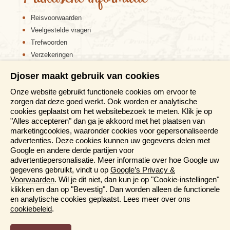
Reisvoorwaarden
Veelgestelde vragen
Trefwoorden
Verzekeringen
Sitemap
Djoser maakt gebruik van cookies
Disclaimer
Onze website gebruikt functionele cookies om ervoor te
Cookiebeleid
zorgen dat deze goed werkt. Ook worden er analytische
Privacy verklaring
cookies geplaatst om het websitebezoek te meten. Klik je op
Reis en boek met Djoser zekerheid
"Alles accepteren" dan ga je akkoord met het plaatsen van
marketingcookies, waaronder cookies voor gepersonaliseerde
Meer weten?
advertenties. Deze cookies kunnen uw gegevens delen met
Google en andere derde partijen voor
advertentiepersonalisatie. Meer informatie over hoe Google uw
Brochure aanvragen
gegevens gebruikt, vindt u op
Google’s Privacy &
Presentaties en Informatiedagen
Voorwaarden
. Wil je dit niet, dan kun je op "Cookie-instellingen"
Magazine
klikken en dan op "Bevestig". Dan worden alleen de functionele
Aanmelden nieuwsbrief
en analytische cookies geplaatst. Lees meer over ons
cookiebeleid
.
Functioneel en Analytisch