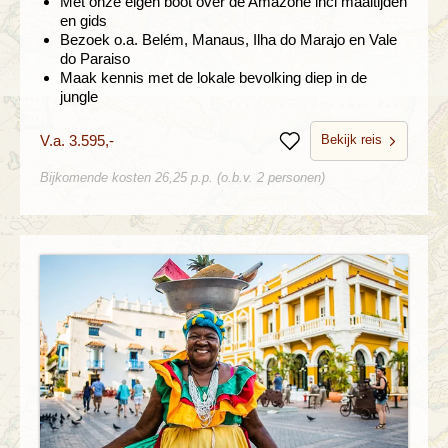
Met onze eigen boot over de Amazone incl maaltijden
en gids
Bezoek o.a. Belém, Manaus, Ilha do Marajo en Vale
do Paraiso
Maak kennis met de lokale bevolking diep in de
jungle
Bekijk reis
V.a. 3.595,-
Bewaren
Bijkomende kosten 26,25 p.p. (o.b.v. 2 personen)