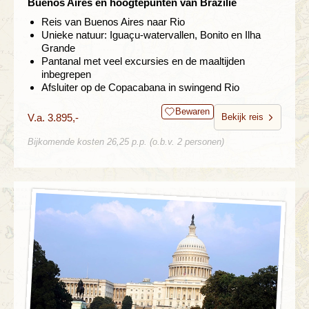
Buenos Aires en hoogtepunten van Brazilie
Reis van Buenos Aires naar Rio
Unieke natuur: Iguaçu-watervallen, Bonito en Ilha
Grande
Pantanal met veel excursies en de maaltijden
inbegrepen
Afsluiter op de Copacabana in swingend Rio
Bewaren
V.a. 3.895,-
Bekijk reis
Bijkomende kosten 26,25 p.p. (o.b.v. 2 personen)