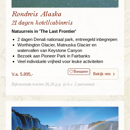
Rondreis Alaska
21 dagen hotel/cabinreis
Natuurreis in 'The Last Frontier'
2 dagen Denali nationaal park, entreegeld inbegrepen
Worthington Glacier, Matnuska Glacier en
watervallen van Keystone Canyon
Bezoek aan Pioneer Park in Fairbanks
Veel individuele vrijheid voor leuke activiteiten
Bewaren
V.a. 5.895,-
Bekijk reis
Bijkomende kosten 26,25 p.p. (o.b.v. 2 personen)