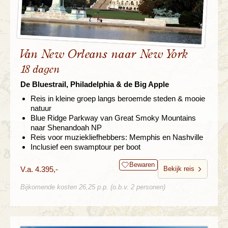
Van New Orleans naar New York
18 dagen
De Bluestrail, Philadelphia & de Big Apple
Reis in kleine groep langs beroemde steden & mooie
natuur
Blue Ridge Parkway van Great Smoky Mountains
naar Shenandoah NP
Reis voor muziekliefhebbers: Memphis en Nashville
Inclusief een swamptour per boot
Bewaren
V.a. 4.395,-
Bekijk reis
Bijkomende kosten 26,25 p.p. (o.b.v. 2 personen)