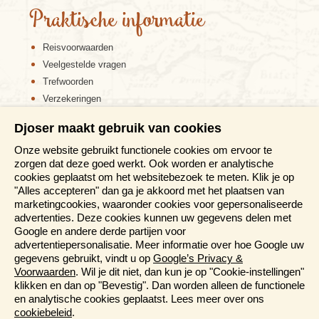
Praktische informatie
Reisvoorwaarden
Veelgestelde vragen
Trefwoorden
Verzekeringen
Sitemap
Djoser maakt gebruik van cookies
Disclaimer
Onze website gebruikt functionele cookies om ervoor te
Cookiebeleid
zorgen dat deze goed werkt. Ook worden er analytische
Privacy verklaring
cookies geplaatst om het websitebezoek te meten. Klik je op
Reis en boek met Djoser zekerheid
"Alles accepteren" dan ga je akkoord met het plaatsen van
marketingcookies, waaronder cookies voor gepersonaliseerde
Meer weten?
advertenties. Deze cookies kunnen uw gegevens delen met
Google en andere derde partijen voor
advertentiepersonalisatie. Meer informatie over hoe Google uw
Brochure aanvragen
gegevens gebruikt, vindt u op
Google’s Privacy &
Presentaties en Informatiedagen
Voorwaarden
. Wil je dit niet, dan kun je op "Cookie-instellingen"
Magazine
klikken en dan op "Bevestig". Dan worden alleen de functionele
Aanmelden nieuwsbrief
en analytische cookies geplaatst. Lees meer over ons
cookiebeleid
.