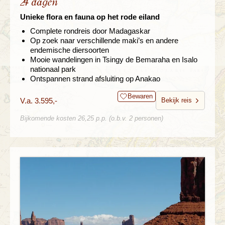
24 dagen
Unieke flora en fauna op het rode eiland
Complete rondreis door Madagaskar
Op zoek naar verschillende maki’s en andere
endemische diersoorten
Mooie wandelingen in Tsingy de Bemaraha en Isalo
nationaal park
Ontspannen strand afsluiting op Anakao
Bewaren
V.a. 3.595,-
Bekijk reis
Bijkomende kosten 26,25 p.p. (o.b.v. 2 personen)