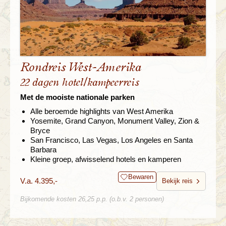
Rondreis West-Amerika
22 dagen hotel/kampeerreis
Met de mooiste nationale parken
Alle beroemde highlights van West Amerika
Yosemite, Grand Canyon, Monument Valley, Zion &
Bryce
San Francisco, Las Vegas, Los Angeles en Santa
Barbara
Kleine groep, afwisselend hotels en kamperen
Bewaren
V.a. 4.395,-
Bekijk reis
Bijkomende kosten 26,25 p.p. (o.b.v. 2 personen)