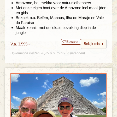
Amazone, het mekka voor natuurliefhebbers
Met onze eigen boot over de Amazone incl maaltijden
en gids
Bezoek o.a. Belém, Manaus, Ilha do Marajo en Vale
do Paraiso
Maak kennis met de lokale bevolking diep in de
jungle
Bewaren
V.a. 3.595,-
Bekijk reis
Bijkomende kosten 26,25 p.p. (o.b.v. 2 personen)