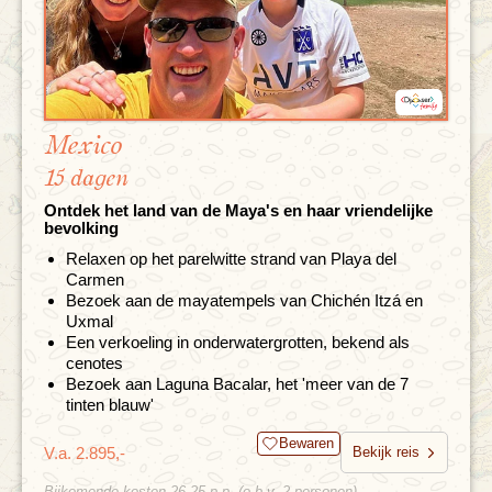
Mexico
15 dagen
Ontdek het land van de Maya's en haar vriendelijke
bevolking
Relaxen op het parelwitte strand van Playa del
Carmen
Bezoek aan de mayatempels van Chichén Itzá en
Uxmal
Een verkoeling in onderwatergrotten, bekend als
cenotes
Bezoek aan Laguna Bacalar, het 'meer van de 7
tinten blauw'
Bewaren
V.a. 2.895,-
Bekijk reis
Bijkomende kosten 26,25 p.p. (o.b.v. 2 personen)