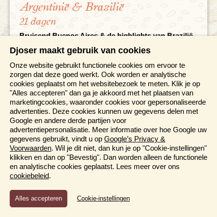
Argentinië & Brazilië
21 dagen
Bruisend Buenos Aires & de highlights van Brazilië
Verlies jezelf in de bruisende wereldsteden Buenos
Djoser maakt gebruik van cookies
Aires, Rio de Janeiro en Sao Paulo
Onze website gebruikt functionele cookies om ervoor te
Bezoek aan de spectaculaire wereldberoemde
zorgen dat deze goed werkt. Ook worden er analytische
Iguazu-watervallen
cookies geplaatst om het websitebezoek te meten. Klik je op
Papegaaien, reuzenotters, kaaimannen spotten in 's
"Alles accepteren" dan ga je akkoord met het plaatsen van
werelds grootste draslandgebied: de Pantanal
marketingcookies, waaronder cookies voor gepersonaliseerde
Strandeinde aan de witte zandstranden van het
advertenties. Deze cookies kunnen uw gegevens delen met
voormalige pirateneiland Ilha Grande
Google en andere derde partijen voor
advertentiepersonalisatie. Meer informatie over hoe Google uw
Bewaren
Bekijk reis
gegevens gebruikt, vindt u op
Google’s Privacy &
Voorwaarden
. Wil je dit niet, dan kun je op "Cookie-instellingen"
klikken en dan op "Bevestig". Dan worden alleen de functionele
en analytische cookies geplaatst. Lees meer over ons
cookiebeleid
.
Functioneel en Analytisch
Cookie-instellingen
Cookies die er voor zorgen dat de website naar behoren
functioneert en cookies waarmee wij anoniem het gebruik van