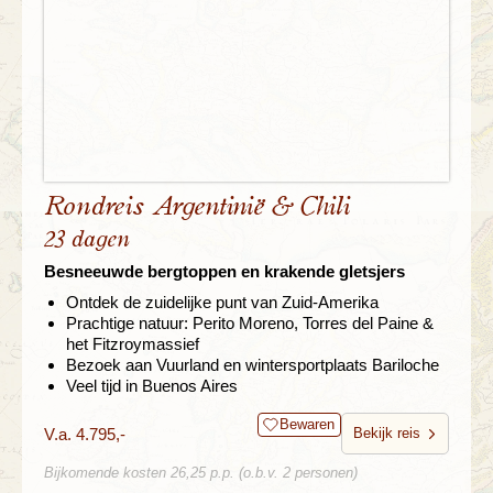
Rondreis Argentinië & Chili
23 dagen
Besneeuwde bergtoppen en krakende gletsjers
Ontdek de zuidelijke punt van Zuid-Amerika
Prachtige natuur: Perito Moreno, Torres del Paine &
het Fitzroymassief
Bezoek aan Vuurland en wintersportplaats Bariloche
Veel tijd in Buenos Aires
Bewaren
V.a. 4.795,-
Bekijk reis
Bijkomende kosten 26,25 p.p. (o.b.v. 2 personen)