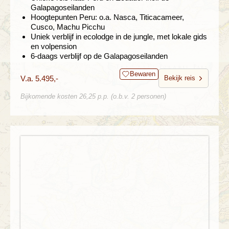
Galapagoseilanden
Hoogtepunten Peru: o.a. Nasca, Titicacameer,
Cusco, Machu Picchu
Uniek verblijf in ecolodge in de jungle, met lokale gids
en volpension
6-daags verblijf op de Galapagoseilanden
Bewaren
V.a. 5.495,-
Bekijk reis
Bijkomende kosten 26,25 p.p. (o.b.v. 2 personen)