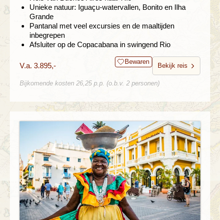
Unieke natuur: Iguaçu-watervallen, Bonito en Ilha
Grande
Pantanal met veel excursies en de maaltijden
inbegrepen
Afsluiter op de Copacabana in swingend Rio
Bewaren
V.a. 3.895,-
Bekijk reis
Bijkomende kosten 26,25 p.p. (o.b.v. 2 personen)