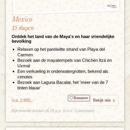
Mexico
15 dagen
Ontdek het land van de Maya's en haar vriendelijke
bevolking
Relaxen op het parelwitte strand van Playa del
Carmen
Bezoek aan de mayatempels van Chichén Itzá en
Uxmal
Een verkoeling in onderwatergrotten, bekend als
cenotes
Bezoek aan Laguna Bacalar, het 'meer van de 7
tinten blauw'
Bewaren
V.a. 2.895,-
Bekijk reis
Bijkomende kosten 26,25 p.p. (o.b.v. 2 personen)