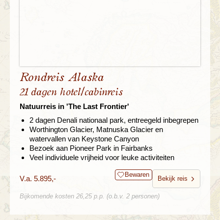
Rondreis Alaska
21 dagen hotel/cabinreis
Natuurreis in 'The Last Frontier'
2 dagen Denali nationaal park, entreegeld inbegrepen
Worthington Glacier, Matnuska Glacier en
watervallen van Keystone Canyon
Bezoek aan Pioneer Park in Fairbanks
Veel individuele vrijheid voor leuke activiteiten
Bewaren
V.a. 5.895,-
Bekijk reis
Bijkomende kosten 26,25 p.p. (o.b.v. 2 personen)