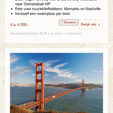
naar Shenandoah NP
Reis voor muziekliefhebbers: Memphis en Nashville
Inclusief een swamptour per boot
Bewaren
V.a. 4.395,-
Bekijk reis
Bijkomende kosten 26,25 p.p. (o.b.v. 2 personen)