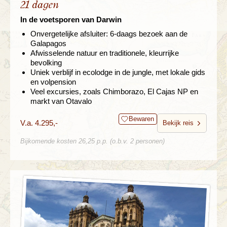
21 dagen
In de voetsporen van Darwin
Onvergetelijke afsluiter: 6-daags bezoek aan de
Galapagos
Afwisselende natuur en traditionele, kleurrijke
bevolking
Uniek verblijf in ecolodge in de jungle, met lokale gids
en volpension
Veel excursies, zoals Chimborazo, El Cajas NP en
markt van Otavalo
Bewaren
V.a. 4.295,-
Bekijk reis
Bijkomende kosten 26,25 p.p. (o.b.v. 2 personen)