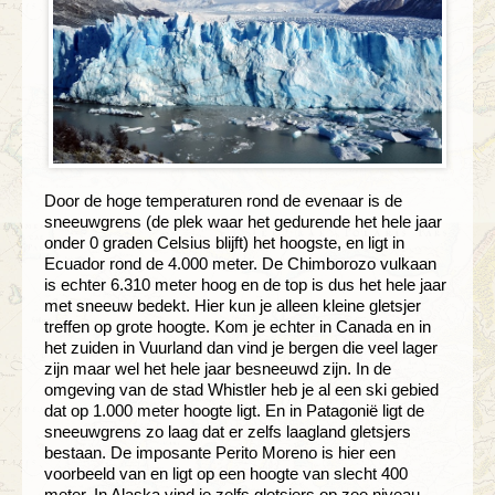
Door de hoge temperaturen rond de evenaar is de
sneeuwgrens (de plek waar het gedurende het hele jaar
onder 0 graden Celsius blijft) het hoogste, en ligt in
Ecuador rond de 4.000 meter. De Chimborozo vulkaan
is echter 6.310 meter hoog en de top is dus het hele jaar
met sneeuw bedekt. Hier kun je alleen kleine gletsjer
treffen op grote hoogte. Kom je echter in Canada en in
het zuiden in Vuurland dan vind je bergen die veel lager
zijn maar wel het hele jaar besneeuwd zijn. In de
omgeving van de stad Whistler heb je al een ski gebied
dat op 1.000 meter hoogte ligt. En in Patagonië ligt de
sneeuwgrens zo laag dat er zelfs laagland gletsjers
bestaan. De imposante Perito Moreno is hier een
voorbeeld van en ligt op een hoogte van slecht 400
meter. In Alaska vind je zelfs gletsjers op zee niveau.