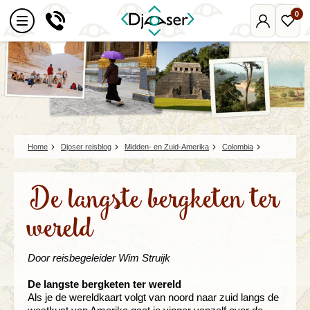
0
Mijn
Favo
Djoser
reize
Home
Djoser reisblog
Midden- en Zuid-Amerika
Colombia
De langste bergketen ter
wereld
Door reisbegeleider Wim Struijk
De langste bergketen ter wereld
Als je de wereldkaart volgt van noord naar zuid langs de