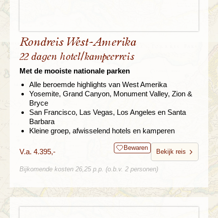
Rondreis West-Amerika
22 dagen hotel/kampeerreis
Met de mooiste nationale parken
Alle beroemde highlights van West Amerika
Yosemite, Grand Canyon, Monument Valley, Zion &
Bryce
San Francisco, Las Vegas, Los Angeles en Santa
Barbara
Kleine groep, afwisselend hotels en kamperen
Bewaren
V.a. 4.395,-
Bekijk reis
Bijkomende kosten 26,25 p.p. (o.b.v. 2 personen)