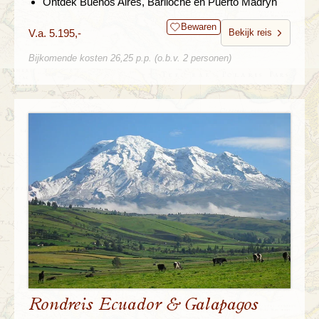
Ontdek Buenos Aires, Bariloche en Puerto Madryn
Bewaren
V.a. 5.195,-
Bekijk reis
Bijkomende kosten 26,25 p.p. (o.b.v. 2 personen)
Rondreis Ecuador & Galapagos