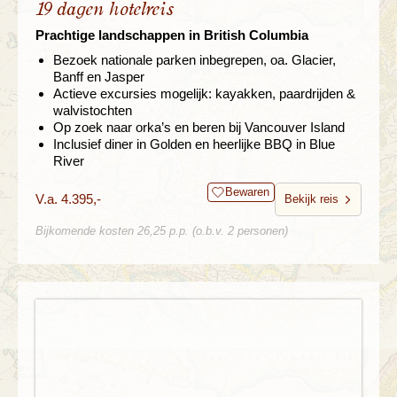
19 dagen hotelreis
Prachtige landschappen in British Columbia
Bezoek nationale parken inbegrepen, oa. Glacier,
Banff en Jasper
Actieve excursies mogelijk: kayakken, paardrijden &
walvistochten
Op zoek naar orka’s en beren bij Vancouver Island
Inclusief diner in Golden en heerlijke BBQ in Blue
River
Bewaren
V.a. 4.395,-
Bekijk reis
Bijkomende kosten 26,25 p.p. (o.b.v. 2 personen)