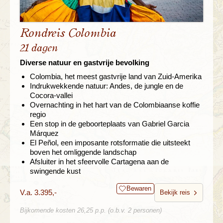
Rondreis Colombia
21 dagen
Diverse natuur en gastvrije bevolking
Colombia, het meest gastvrije land van Zuid-Amerika
Indrukwekkende natuur: Andes, de jungle en de
Cocora-vallei
Overnachting in het hart van de Colombiaanse koffie
regio
Een stop in de geboorteplaats van Gabriel Garcia
Márquez
El Peñol, een imposante rotsformatie die uitsteekt
boven het omliggende landschap
Afsluiter in het sfeervolle Cartagena aan de
swingende kust
Bewaren
V.a. 3.395,-
Bekijk reis
Bijkomende kosten 26,25 p.p. (o.b.v. 2 personen)