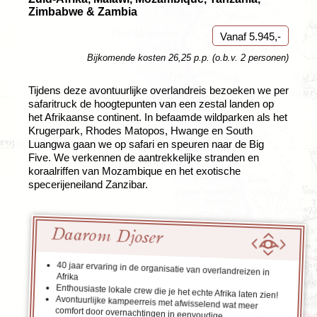
Zimbabwe & Zambia
Vanaf 5.945,-
Bijkomende kosten 26,25 p.p. (o.b.v. 2 personen)
Tijdens deze avontuurlijke overlandreis bezoeken we per
safaritruck de hoogtepunten van een zestal landen op
het Afrikaanse continent. In befaamde wildparken als het
Krugerpark, Rhodes Matopos, Hwange en South
Luangwa gaan we op safari en speuren naar de Big
Five. We verkennen de aantrekkelijke stranden en
koraalriffen van Mozambique en het exotische
specerijeneiland Zanzibar.
Daarom Djoser
40 jaar ervaring in de organisatie van overlandreizen in
Afrika
Enthousiaste lokale crew die je het echte Afrika laten zien!
Avontuurlijke kampeerreis met afwisselend wat meer
comfort door overnachtingen in eenvoudige