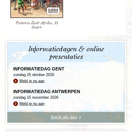
en andere dieren is er weer enige hoop aan de horizon.
Met ons bezoek steunen we de wederopbouw.
Verder noordwaarts zetten we bij Chitimba de tenten op
Fietsreis Zuid-Afrika, 15
aan de oevers van het Malawimeer. Je kunt aan het
dagen
strand genieten van de zon, een dorpswandeling maken
of een uitstapje naar de Livingstonia missiepost
ondernemen.
Informatiedagen & online
presentaties
INFORMATIEDAG GENT
zondag 25 oktober 2026
Meld je nu aan
INFORMATIEDAG ANTWERPEN
zondag 15 november 2026
Meld je nu aan
Bekijk alle data