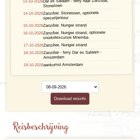
Dar es Salaam - ferry naar Zanzibar,
13-10-2026
Stonetown
Zanzibar, Stonetown, optionele
14-10-2026
specerijentour
Zanzibar, Nungwi strand
15-10-2026
Zanzibar, Nungwi strand, optionele
16-10-2026
snorkelexcursie Mnemba
Zanzibar, Nungwi strand
17-10-2026
Zanzibar - ferry Dar es Salaam -
18-10-2026
Amsterdam
aankomst Amsterdam
19-10-2026
Reisschema
op datum
Download reisinfo
Reisbeschrijving