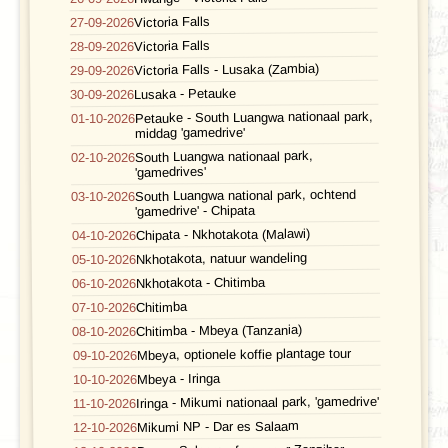
Victoria Falls
27-09-2026
Victoria Falls
28-09-2026
Victoria Falls - Lusaka (Zambia)
29-09-2026
Lusaka - Petauke
30-09-2026
Petauke - South Luangwa nationaal park,
01-10-2026
middag 'gamedrive'
South Luangwa nationaal park,
02-10-2026
'gamedrives'
South Luangwa national park, ochtend
03-10-2026
'gamedrive' - Chipata
Chipata - Nkhotakota (Malawi)
04-10-2026
Nkhotakota, natuur wandeling
05-10-2026
Nkhotakota - Chitimba
06-10-2026
Chitimba
07-10-2026
Chitimba - Mbeya (Tanzania)
08-10-2026
Mbeya, optionele koffie plantage tour
09-10-2026
Mbeya - Iringa
10-10-2026
Iringa - Mikumi nationaal park, 'gamedrive'
11-10-2026
Mikumi NP - Dar es Salaam
12-10-2026