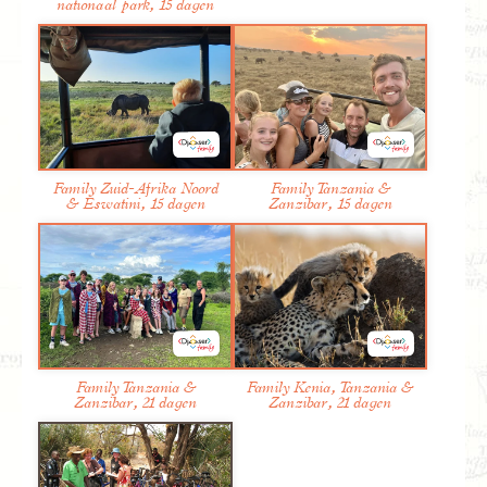
nationaal park, 15 dagen
Dag 28. Nkhotakota, natuur wandeling met gids
Dag 29. Nkhotakoto - Chitimba
Dag 30. Chitimba
Dag 31. Chitimba - Mbeya (Tanzania)
Dag 32. Mbeya, optionele koffietour
Dag 33. Mbeya - Iringa
Family Zuid-Afrika Noord
Family Tanzania &
& Eswatini, 15 dagen
Zanzibar, 15 dagen
Family Tanzania &
Family Kenia, Tanzania &
Zanzibar, 21 dagen
Zanzibar, 21 dagen
In
Malawi
bezoeken we het Nkhotakota wildreservaat,
een van de oudste parken van het land, waar door
stroperij zo’n tien jaar geleden bijna helemaal geen dier
meer te zien was. Door herintroductie van 500 olifanten