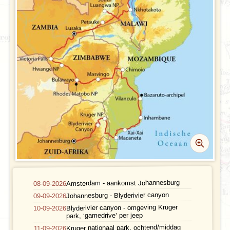
FOTO'S EN VIDEO
Vliegreis
REIS BOEKEN
Vervoer
Bij de reis inbegrepen
Excursies
Reisdocumenten
Geldzaken
Maaltijden
Gezondheid
Hotelverlenging
Amsterdam - aankomst Johannesburg
08-09-2026
Johannesburg - Blyderivier canyon
09-09-2026
Klimaat en geografie
Blyderivier canyon - omgeving Kruger
10-09-2026
park, ‘gamedrive’ per jeep
Reisbegeleiding en gidsen
Kruger nationaal park, ochtend/middag
11-09-2026