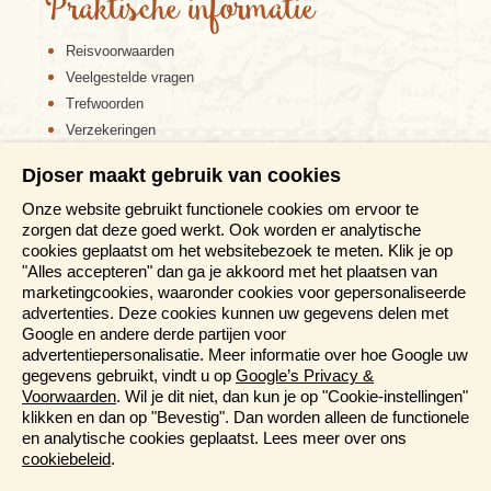
Praktische informatie
oceaan. De weg is druk met vrachtverkeer voor Dar es
Salaam. We rijden vandaag naar de rand van het
Reisvoorwaarden
Mikumi nationaal park, gesitueerd aan de voet van het
Veelgestelde vragen
Uluguru gebergte. Mikumi is Tanzania vier na grootste
park. In de namiddag maken we hier met onze eigen
Trefwoorden
truck een 'gamedrive' waarbij we wellicht zebra's,
Verzekeringen
giraffen, olifanten, buffels en nijlpaarden kunnen
Sitemap
waarnemen.
Djoser maakt gebruik van cookies
Disclaimer
Onze website gebruikt functionele cookies om ervoor te
Cookiebeleid
Zanzibar - exotisch specerijeneiland
zorgen dat deze goed werkt. Ook worden er analytische
Privacy verklaring
cookies geplaatst om het websitebezoek te meten. Klik je op
Dag 35. Mikumi - Dar es Salaam
Reis en boek met Djoser zekerheid
"Alles accepteren" dan ga je akkoord met het plaatsen van
Dag 36. Dar es Salaam - ferry naar Zanzibar, Stonetown
marketingcookies, waaronder cookies voor gepersonaliseerde
Meer weten?
Dag 37. Zanzibar, Stonetown, optionele specerijentour
advertenties. Deze cookies kunnen uw gegevens delen met
Dag 38. Zanzibar, Nungwi strand
Google en andere derde partijen voor
Dag 39. Zanzibar, Nungwi strand, optionele snorkeltocht
advertentiepersonalisatie. Meer informatie over hoe Google uw
Brochures aanvragen
Dag 40. Zanzibar, Nungwi strand
gegevens gebruikt, vindt u op
Google’s Privacy &
Informatiedagen
Dag 41. Zanzibar - ferry Dar es Salaam - Amsterdam
Voorwaarden
. Wil je dit niet, dan kun je op "Cookie-instellingen"
Dag 42. aankomst Amsterdam
Magazine
klikken en dan op "Bevestig". Dan worden alleen de functionele
Aanmelden nieuwsbrief
en analytische cookies geplaatst. Lees meer over ons
Vandaag nemen we afscheid van onze chauffeur en
cookiebeleid
.
steken met de reisbegeleider met de ferry over naar
Zanzibar
. We meren af in de haven waar je de