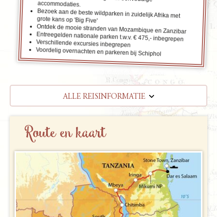
accommodaties.
Bezoek aan de beste wildparken in zuidelijk Afrika met
grote kans op 'Big Five'
Ontdek de mooie stranden van Mozambique en Zanzibar
Entreegelden nationale parken t.w.v. € 475,- inbegrepen
Verschillende excursies inbegrepen
Voordelig overnachten en parkeren bij Schiphol
ALLE REISINFORMATIE
REISBESCHRIJVING
Route en kaart
VERTREKDATA/PRIJS
REVIEWS
PRAKTISCHE INFORMATIE
Accommodatie
FAQ