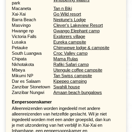
park
aangemeerd op een van de eilanden lunch. Inmiddels
Macaneta
Tan n Biki
gewend aan het ontspannen Mozambikaanse ritme kun
Xai-Xai
Go Wild resort
je uitkijken naar dolfijnen, zonnen aan dek en genieten
Barra Beach
Neptune's Lodge
van de mooie omgeving. We verkennen een van de
Masvingo
Clever's Lakeview Resort
eilanden te voet. Vanaf de hoge duinen heb je een
Hwange np
Gwango Elephant camp
fantastische uitzicht op zee en de zandbanken. Op de
Victoria Falls
Explorers village
terugweg meren we af bij een plek, waar kan worden
Lusaka
Eureka campsite
gesnorkeld.
Petauke
Chimwewe lodge & campsite
South Luangwa
Croc Valley camp
Chipata
Mama Rulas
Groot Zimbabwe, tastbaar bewijs van een
Nkhotakota
Rafiki Safari camp
lange Afrikaanse geschiedenis
Mbeya
Utengule coffee campsite
Dag 14. Chimoio - Masvingo, bezoek Great Zimbabwe
Mikumi NP
Tan Swiss campsite
met gids (Zimbabwe)
Dar es Salaam
Kipepeo camping
Dag 15. Masvingo - Bulawayo
Zanzibar Stonetown
Swahili house
Dag 16. Bulawayo, excursie Rhodes Matopos national
Zanzibar Nungwi
Amaan beach bungalows
park
Eenpersoonskamer
Alleenreizenden worden ingedeeld met andere
alleenreizenden van hetzelfde geslacht. Wil je niet
ingedeeld worden met een ander groepslid, dan kun
je met uitzondering van het verblijf in Xai-Xai en
Inhambane, een eenpersoonskamer en