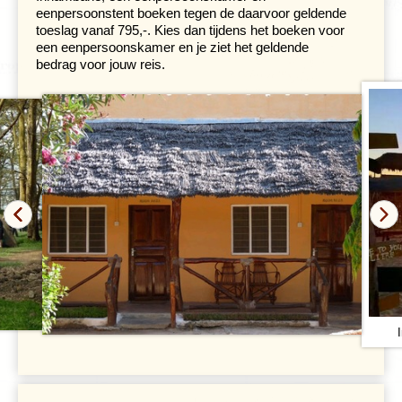
eenpersoonstent boeken tegen de daarvoor geldende
toeslag vanaf 795,-. Kies dan tijdens het boeken voor
een eenpersoonskamer en je ziet het geldende
bedrag voor jouw reis.
Een lange reisdag over een slechte asfaltweg naar het
noorden brengt ons dichter bij de Zimbabwaanse grens.
We maken een logistieke overnachting in Chimoio, waar
we pas laat in de namiddag aankomen. Groot
Zimbabwe, is een van de meest indrukwekkende
archeologische sites in Afrika ten zuiden van de Sahara.
Het vormt het nationale symbool van voor Zimbabwe en
staat op de UNESCO-werelderfgoedlijst. Een lokale gids
kan ons vertellen dat
Groot Zimbabwe
gebouwd werd
tussen de 11e en 15e eeuw door de Shona-bevolking.
Het diende als het politieke, religieuze en
handelscentrum van een rijk dat zich over een groot deel
van zuidelijk Afrika uitstrekte. De naam 'Zimbabwe' komt
van het Shona-woord dat 'stenen huis' betekent.