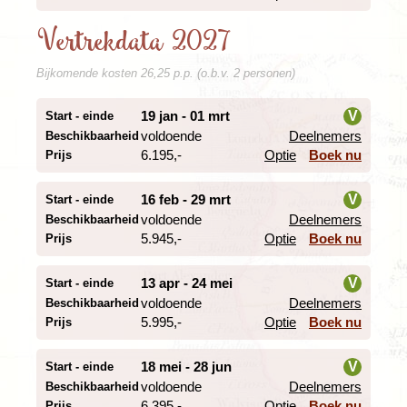
we hier een wandeling onder leiding van een gewapende
Vertrekdata 2027
gids.
Bijkomende kosten 26,25 p.p. (o.b.v. 2 personen)
19 jan - 01 mrt
V
Start - einde
voldoende
Deelnemers
Beschikbaarheid
i
6.195,-
Optie
Boek nu
Prijs
16 feb - 29 mrt
V
Start - einde
voldoende
Deelnemers
Beschikbaarheid
i
5.945,-
Optie
Boek nu
Prijs
13 apr - 24 mei
V
Start - einde
voldoende
Deelnemers
Beschikbaarheid
Tijdens een ’gamedrive’ met onze eigen truck speuren
i
5.995,-
Optie
Boek nu
Prijs
we natuurlijk naar leeuwen, olifanten, luipaarden, buffels
en neushoorns, maar we hebben ook aandacht voor
vogels, reptielen en de bijzondere planten. Houd je
18 mei - 28 jun
V
Start - einde
verrekijker in de aanslag. Na onze laatste overnachting
voldoende
Deelnemers
Beschikbaarheid
in het zuiden van het park is het niet ver rijden naar de
i
6.395,-
Optie
Boek nu
Prijs