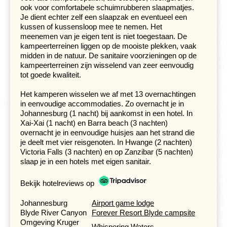
ook voor comfortabele schuimrubberen slaapmatjes.
Je dient echter zelf een slaapzak en eventueel een
kussen of kussensloop mee te nemen. Het
meenemen van je eigen tent is niet toegestaan. De
kampeerterreinen liggen op de mooiste plekken, vaak
midden in de natuur. De sanitaire voorzieningen op de
kampeerterreinen zijn wisselend van zeer eenvoudig
tot goede kwaliteit.
Het kamperen wisselen we af met 13 overnachtingen
in eenvoudige accommodaties. Zo overnacht je in
Johannesburg (1 nacht) bij aankomst in een hotel. In
Xai-Xai (1 nacht) en Barra beach (3 nachten)
overnacht je in eenvoudige huisjes aan het strand die
je deelt met vier reisgenoten. In Hwange (2 nachten)
Victoria Falls (3 nachten) en op Zanzibar (5 nachten)
Het vissersplaatsje Vilanculo vormt de uitvalsbasis voor
slaap je in een hotels met eigen sanitair.
de mooie
Bazaruto-archipel
. We overnachten even ten
noorden van dit stadje aan het strand. Vilanculo dorp
Bekijk hotelreviews op
heeft een leuke markt, restaurantjes die de dagelijkse
vangst serveren en strandbarretjes waar je geniet van
Johannesburg
Airport game lodge
de zonsondergang. Per traditionele dhow zeilen we de
Blyde River Canyon
Forever Resort Blyde campsite
volgende dag naar Magaruque eiland. Aan boord
Omgeving Kruger
serveert de meereizende matroos koffie en eenmaal
Whispering Waters