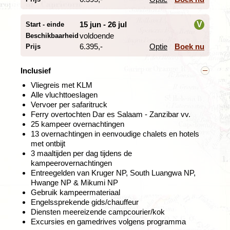
drukke grenspost Komatipoort. Na de grensprocedure
vervolgen we onze weg in Mozambique. Bij Macaneta
bereiken we de prachtige Mozambikaanse kust. Witte
15 jun - 26 jul
V
Start - einde
zandstranden, palmbomen en het azuurblauw van de
voldoende
Beschikbaarheid
Indische oceaan doen ieder naar zijn camera grijpen
.
i
6.395,-
Optie
Boek nu
Prijs
Wuivende palmen, witte stranden en
Inclusief
walvishaaien
Vliegreis met KLM
Dag 6. Kruger nationaal park - Macaneta (Mozambique)
Alle vluchttoeslagen
Dag 7. Macaneta - Xai-Xai
Vervoer per safaritruck
Dag 8. Xai-Xai - Inhambane - Barra beach
Ferry overtochten Dar es Salaam - Zanzibar vv.
Dag 9. Barra beach (Tofu)
25 kampeer overnachtingen
Dag 10.Barra beach
13 overnachtingen in eenvoudige chalets en hotels
met ontbijt
We rijden over een goede
3 maaltijden per dag tijdens de
asfaltweg verder noordwaards
kampeerovernachtingen
langs de prachtige kust van
Entreegelden van Kruger NP, South Luangwa NP,
Mozambique. Onderweg
Hwange NP & Mikumi NP
passeren we schoolkinderen in
Gebruik kampeermateriaal
uniform op weg naar school en
Engelssprekende gids/chauffeur
verschillende dorpen waar het
Diensten meereizende campcourier/kok
een drukte van belang is. We
Excursies en gamedrives volgens programma