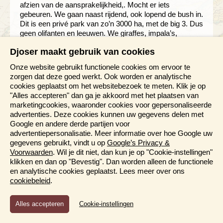
afzien van de aansprakelijkheid,. Mocht er iets
gebeuren. We gaan naast rijdend, ook lopend de bush in.
Dit is een privé park van zo’n 3000 ha, met de big 3. Dus
geen olifanten en leeuwen. We giraffes, impala’s,
nyala’s, zwarte wilde beesten en vlakvarkjes. Het is een
Djoser maakt gebruik van cookies
hele aparte ervaring, zo lopend in de bush. Onze gids
legt veel uit over sporen en de gewoonte van de dieren.
Onze website gebruikt functionele cookies om ervoor te
Voorop en achteraan lopen de rangers met geweren en
zorgen dat deze goed werkt. Ook worden er analytische
als een schoolklas (2 aan 2 in de rij) lopen we een uur.
cookies geplaatst om het websitebezoek te meten. Klik je op
We komen dichtbij giraffes en impala’s. Om 09.30 uur
"Alles accepteren" dan ga je akkoord met het plaatsen van
dan ons lang verwachte ontbijt op een idilisch plekje bij
marketingcookies, waaronder cookies voor gepersonaliseerde
een meertje vol waterlelies in alle kleurnuances van wit
advertenties. Deze cookies kunnen uw gegevens delen met
tot paars. Zo groot heb ik ze nog niet gezien. De brunch
Google en andere derde partijen voor
is klaar. De tafels gedekt met vers gebakken brood,
advertentiepersonalisatie. Meer informatie over hoe Google uw
allerlei soorten beleg, gevulde eitjes en yoghurt. Tot slot
gegevens gebruikt, vindt u op
Google’s Privacy &
heerlijk verse sinasappelen en guave sap. We gaan er
Voorwaarden
. Wil je dit niet, dan kun je op "Cookie-instellingen"
nog aan wennen en moeten zeker straks afkicken als
klikken en dan op "Bevestig". Dan worden alleen de functionele
we weer thuis zijn. Na de bush drive and walk komen
en analytische cookies geplaatst. Lees meer over ons
we om 12.00 uur aan in Timbavath Safari lodge waar we
cookiebeleid
.
blijven tot we op nachtsafari gaan om 16.00 uur. Een
zwembad met bar en terras, daar houden we het wel
Functioneel en Analytisch
een paar uur uit. Een aantal van ons, Elina, Henk en
Cookie-instellingen
Cookies die er voor zorgen dat de website naar behoren
ikzelf hebben het aangedurfd en heerlijk gezwommen in
functioneert en cookies waarmee wij anoniem het gebruik van
het zwembad. Daarna wederom heerlijk geluncht want