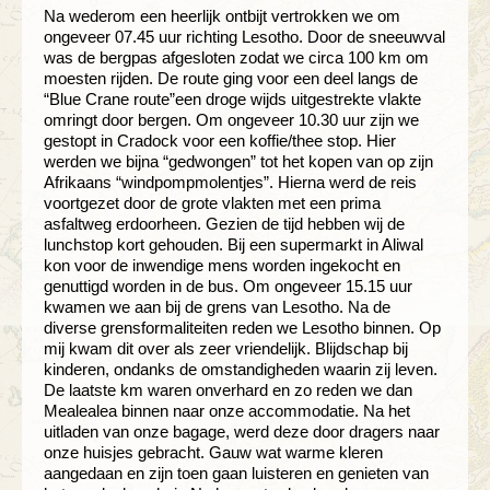
Na wederom een heerlijk ontbijt vertrokken we om
ongeveer 07.45 uur richting Lesotho. Door de sneeuwval
was de bergpas afgesloten zodat we circa 100 km om
moesten rijden. De route ging voor een deel langs de
“Blue Crane route”een droge wijds uitgestrekte vlakte
omringt door bergen. Om ongeveer 10.30 uur zijn we
gestopt in Cradock voor een koffie/thee stop. Hier
werden we bijna “gedwongen” tot het kopen van op zijn
Afrikaans “windpompmolentjes”. Hierna werd de reis
voortgezet door de grote vlakten met een prima
asfaltweg erdoorheen. Gezien de tijd hebben wij de
lunchstop kort gehouden. Bij een supermarkt in Aliwal
kon voor de inwendige mens worden ingekocht en
genuttigd worden in de bus. Om ongeveer 15.15 uur
kwamen we aan bij de grens van Lesotho. Na de
diverse grensformaliteiten reden we Lesotho binnen. Op
mij kwam dit over als zeer vriendelijk. Blijdschap bij
kinderen, ondanks de omstandigheden waarin zij leven.
De laatste km waren onverhard en zo reden we dan
Mealealea binnen naar onze accommodatie. Na het
uitladen van onze bagage, werd deze door dragers naar
onze huisjes gebracht. Gauw wat warme kleren
aangedaan en zijn toen gaan luisteren en genieten van