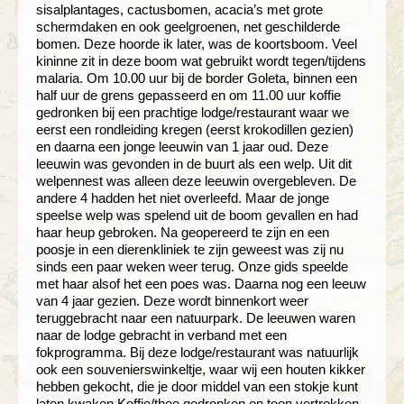
sisalplantages, cactusbomen, acacia’s met grote
schermdaken en ook geelgroenen, net geschilderde
bomen. Deze hoorde ik later, was de koortsboom. Veel
kininne zit in deze boom wat gebruikt wordt tegen/tijdens
malaria. Om 10.00 uur bij de border Goleta, binnen een
half uur de grens gepasseerd en om 11.00 uur koffie
gedronken bij een prachtige lodge/restaurant waar we
eerst een rondleiding kregen (eerst krokodillen gezien)
en daarna een jonge leeuwin van 1 jaar oud. Deze
leeuwin was gevonden in de buurt als een welp. Uit dit
welpennest was alleen deze leeuwin overgebleven. De
andere 4 hadden het niet overleefd. Maar de jonge
speelse welp was spelend uit de boom gevallen en had
haar heup gebroken. Na geopereerd te zijn en een
poosje in een dierenkliniek te zijn geweest was zij nu
sinds een paar weken weer terug. Onze gids speelde
met haar alsof het een poes was. Daarna nog een leeuw
van 4 jaar gezien. Deze wordt binnenkort weer
teruggebracht naar een natuurpark. De leeuwen waren
naar de lodge gebracht in verband met een
fokprogramma. Bij deze lodge/restaurant was natuurlijk
ook een souvenierswinkeltje, waar wij een houten kikker
hebben gekocht, die je door middel van een stokje kunt
laten kwaken.Koffie/thee gedronken en toen vertrokken