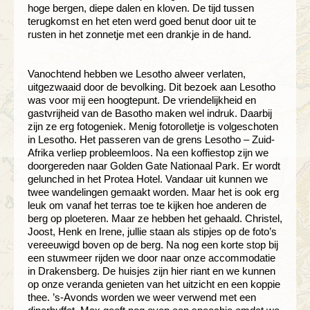
hoge bergen, diepe dalen en kloven. De tijd tussen
terugkomst en het eten werd goed benut door uit te
rusten in het zonnetje met een drankje in de hand.
Vanochtend hebben we Lesotho alweer verlaten,
uitgezwaaid door de bevolking. Dit bezoek aan Lesotho
was voor mij een hoogtepunt. De vriendelijkheid en
gastvrijheid van de Basotho maken wel indruk. Daarbij
zijn ze erg fotogeniek. Menig fotorolletje is volgeschoten
in Lesotho. Het passeren van de grens Lesotho – Zuid-
Afrika verliep probleemloos. Na een koffiestop zijn we
doorgereden naar Golden Gate Nationaal Park. Er wordt
gelunched in het Protea Hotel. Vandaar uit kunnen we
twee wandelingen gemaakt worden. Maar het is ook erg
leuk om vanaf het terras toe te kijken hoe anderen de
berg op ploeteren. Maar ze hebben het gehaald. Christel,
Joost, Henk en Irene, jullie staan als stipjes op de foto’s
vereeuwigd boven op de berg. Na nog een korte stop bij
een stuwmeer rijden we door naar onze accommodatie
in Drakensberg. De huisjes zijn hier riant en we kunnen
op onze veranda genieten van het uitzicht en een koppie
thee. ’s-Avonds worden we weer verwend met een