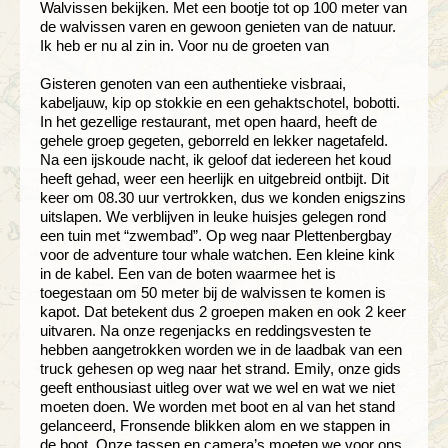
Walvissen bekijken. Met een bootje tot op 100 meter van
de walvissen varen en gewoon genieten van de natuur.
Ik heb er nu al zin in. Voor nu de groeten van
Gisteren genoten van een authentieke visbraai,
kabeljauw, kip op stokkie en een gehaktschotel, bobotti.
In het gezellige restaurant, met open haard, heeft de
gehele groep gegeten, geborreld en lekker nagetafeld.
Na een ijskoude nacht, ik geloof dat iedereen het koud
heeft gehad, weer een heerlijk en uitgebreid ontbijt. Dit
keer om 08.30 uur vertrokken, dus we konden enigszins
uitslapen. We verblijven in leuke huisjes gelegen rond
een tuin met “zwembad”. Op weg naar Plettenbergbay
voor de adventure tour whale watchen. Een kleine kink
in de kabel. Een van de boten waarmee het is
toegestaan om 50 meter bij de walvissen te komen is
kapot. Dat betekent dus 2 groepen maken en ook 2 keer
uitvaren. Na onze regenjacks en reddingsvesten te
hebben aangetrokken worden we in de laadbak van een
truck gehesen op weg naar het strand. Emily, onze gids
geeft enthousiast uitleg over wat we wel en wat we niet
moeten doen. We worden met boot en al van het stand
gelanceerd, Fronsende blikken alom en we stappen in
de boot. Onze tassen en camera’s moeten we voor ons