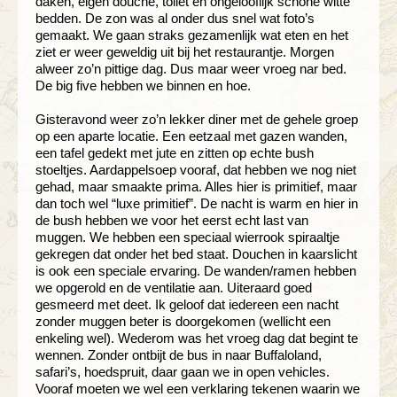
daken, eigen douche, toilet en ongelooflijk schone witte
bedden. De zon was al onder dus snel wat foto’s
gemaakt. We gaan straks gezamenlijk wat eten en het
ziet er weer geweldig uit bij het restaurantje. Morgen
alweer zo’n pittige dag. Dus maar weer vroeg nar bed.
De big five hebben we binnen en hoe.
Gisteravond weer zo’n lekker diner met de gehele groep
op een aparte locatie. Een eetzaal met gazen wanden,
een tafel gedekt met jute en zitten op echte bush
stoeltjes. Aardappelsoep vooraf, dat hebben we nog niet
gehad, maar smaakte prima. Alles hier is primitief, maar
dan toch wel “luxe primitief”. De nacht is warm en hier in
de bush hebben we voor het eerst echt last van
muggen. We hebben een speciaal wierrook spiraaltje
gekregen dat onder het bed staat. Douchen in kaarslicht
is ook een speciale ervaring. De wanden/ramen hebben
we opgerold en de ventilatie aan. Uiteraard goed
gesmeerd met deet. Ik geloof dat iedereen een nacht
zonder muggen beter is doorgekomen (wellicht een
enkeling wel). Wederom was het vroeg dag dat begint te
wennen. Zonder ontbijt de bus in naar Buffaloland,
safari’s, hoedspruit, daar gaan we in open vehicles.
Vooraf moeten we wel een verklaring tekenen waarin we