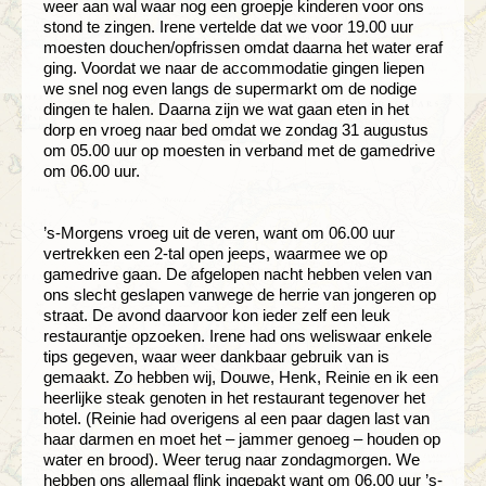
weer aan wal waar nog een groepje kinderen voor ons
stond te zingen. Irene vertelde dat we voor 19.00 uur
moesten douchen/opfrissen omdat daarna het water eraf
ging. Voordat we naar de accommodatie gingen liepen
we snel nog even langs de supermarkt om de nodige
dingen te halen. Daarna zijn we wat gaan eten in het
dorp en vroeg naar bed omdat we zondag 31 augustus
om 05.00 uur op moesten in verband met de gamedrive
om 06.00 uur.
’s-Morgens vroeg uit de veren, want om 06.00 uur
vertrekken een 2-tal open jeeps, waarmee we op
gamedrive gaan. De afgelopen nacht hebben velen van
ons slecht geslapen vanwege de herrie van jongeren op
straat. De avond daarvoor kon ieder zelf een leuk
restaurantje opzoeken. Irene had ons weliswaar enkele
tips gegeven, waar weer dankbaar gebruik van is
gemaakt. Zo hebben wij, Douwe, Henk, Reinie en ik een
heerlijke steak genoten in het restaurant tegenover het
hotel. (Reinie had overigens al een paar dagen last van
haar darmen en moet het – jammer genoeg – houden op
water en brood). Weer terug naar zondagmorgen. We
hebben ons allemaal flink ingepakt want om 06.00 uur ’s-