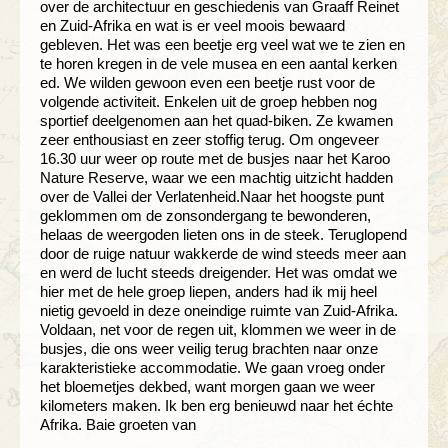
over de architectuur en geschiedenis van Graaff Reinet
en Zuid-Afrika en wat is er veel moois bewaard
gebleven. Het was een beetje erg veel wat we te zien en
te horen kregen in de vele musea en een aantal kerken
ed. We wilden gewoon even een beetje rust voor de
volgende activiteit. Enkelen uit de groep hebben nog
sportief deelgenomen aan het quad-biken. Ze kwamen
zeer enthousiast en zeer stoffig terug. Om ongeveer
16.30 uur weer op route met de busjes naar het Karoo
Nature Reserve, waar we een machtig uitzicht hadden
over de Vallei der Verlatenheid.Naar het hoogste punt
geklommen om de zonsondergang te bewonderen,
helaas de weergoden lieten ons in de steek. Teruglopend
door de ruige natuur wakkerde de wind steeds meer aan
en werd de lucht steeds dreigender. Het was omdat we
hier met de hele groep liepen, anders had ik mij heel
nietig gevoeld in deze oneindige ruimte van Zuid-Afrika.
Voldaan, net voor de regen uit, klommen we weer in de
busjes, die ons weer veilig terug brachten naar onze
karakteristieke accommodatie. We gaan vroeg onder
het bloemetjes dekbed, want morgen gaan we weer
kilometers maken. Ik ben erg benieuwd naar het échte
Afrika. Baie groeten van