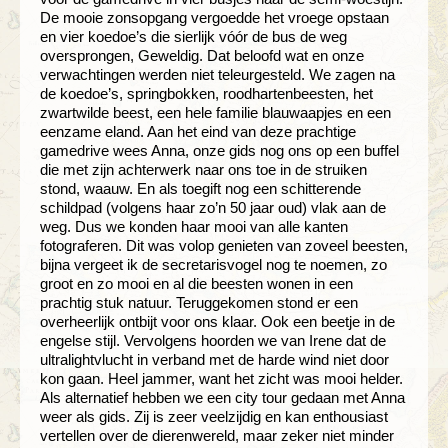
De mooie zonsopgang vergoedde het vroege opstaan
en vier koedoe’s die sierlijk vóór de bus de weg
oversprongen, Geweldig. Dat beloofd wat en onze
verwachtingen werden niet teleurgesteld. We zagen na
de koedoe’s, springbokken, roodhartenbeesten, het
zwartwilde beest, een hele familie blauwaapjes en een
eenzame eland. Aan het eind van deze prachtige
gamedrive wees Anna, onze gids nog ons op een buffel
die met zijn achterwerk naar ons toe in de struiken
stond, waauw. En als toegift nog een schitterende
schildpad (volgens haar zo’n 50 jaar oud) vlak aan de
weg. Dus we konden haar mooi van alle kanten
fotograferen. Dit was volop genieten van zoveel beesten,
bijna vergeet ik de secretarisvogel nog te noemen, zo
groot en zo mooi en al die beesten wonen in een
prachtig stuk natuur. Teruggekomen stond er een
overheerlijk ontbijt voor ons klaar. Ook een beetje in de
engelse stijl. Vervolgens hoorden we van Irene dat de
ultralightvlucht in verband met de harde wind niet door
kon gaan. Heel jammer, want het zicht was mooi helder.
Als alternatief hebben we een city tour gedaan met Anna
weer als gids. Zij is zeer veelzijdig en kan enthousiast
vertellen over de dierenwereld, maar zeker niet minder