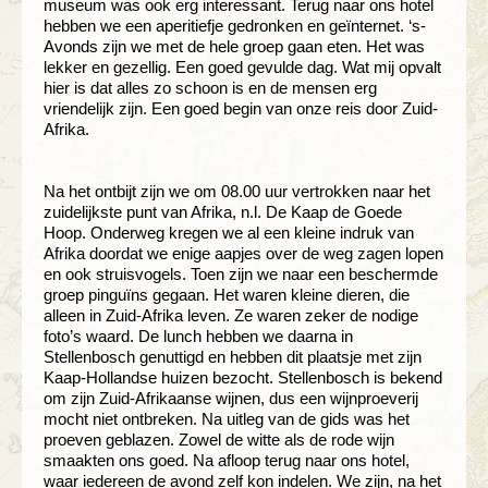
museum was ook erg interessant. Terug naar ons hotel
hebben we een aperitiefje gedronken en geïnternet. ‘s-
Avonds zijn we met de hele groep gaan eten. Het was
lekker en gezellig. Een goed gevulde dag. Wat mij opvalt
hier is dat alles zo schoon is en de mensen erg
vriendelijk zijn. Een goed begin van onze reis door Zuid-
Afrika.
Na het ontbijt zijn we om 08.00 uur vertrokken naar het
zuidelijkste punt van Afrika, n.l. De Kaap de Goede
Hoop. Onderweg kregen we al een kleine indruk van
Afrika doordat we enige aapjes over de weg zagen lopen
en ook struisvogels. Toen zijn we naar een beschermde
groep pinguïns gegaan. Het waren kleine dieren, die
alleen in Zuid-Afrika leven. Ze waren zeker de nodige
foto’s waard. De lunch hebben we daarna in
Stellenbosch genuttigd en hebben dit plaatsje met zijn
Kaap-Hollandse huizen bezocht. Stellenbosch is bekend
om zijn Zuid-Afrikaanse wijnen, dus een wijnproeverij
mocht niet ontbreken. Na uitleg van de gids was het
proeven geblazen. Zowel de witte als de rode wijn
smaakten ons goed. Na afloop terug naar ons hotel,
waar iedereen de avond zelf kon indelen. We zijn, na het