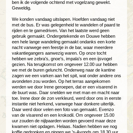
ben ik de volgende ochtend met vogelzang gewekt.
Geweldig.
We konden vandaag uitslapen. Hoefden vandaag niet
met de bus. Er was gelegenheid te wandelen of paard te
rijden en te gamedriven. Van het laatste werd geen
gebruik gemaakt. Ondergetekende en Douwe hebben
een hele lange wandeling gemaakt ondanks een korte
nacht vanwege een feestje in de bar, waar meerdere
vakantiegangers aanwezig waren. Op onze tocht
hebben we zebra’s, gnoe’s, impala’s en een ijsvogel
gezien. Na terugkomst om ongeveer 12.00 uur hebben
we met de buren geluncht. Onderweg naar de kantine
zagen we een varken aan het spit, wat onder andere ons
avondeten zou worden. Op het terras aangekomen
werden we door Irene geroepen, dat er een visarend in
de buurt was. Daar snelden we met man en macht naar
toe. Irene door de zon verkleurd, werd door ons in eerste
instantie niet herkend, vanwege haar donkere uiterlijk.
Daar werd door velen een foto van gemaakt. Evenzo
van de visarend en een krokodil. Om ongeveer 15.00
uur zouden de nijlpaarden worden gevoerd maar deze
kwamen niet opdagen. Helaas. Nadien hebben we nog
koffie gedronken en gingen we ’s-Avonds om 18.30 uur