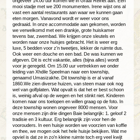
ongeveer 14.00 uur komen we in Graaf Reinet aan. Een
mooi stadje met we 200 monumenten. Irene wijst ons al
vast een aantal restaurants aan waar we kunnen gaan
eten morgen. Vanavond wordt er weer voor ons
gedraaid. In onze accommodatie aan gekomen, worden
we verwelkomd met een drankje, grote huiskamer
tevens bar, zwembad. We krijgen onze sleutels en
worden naar onze huisjes gebracht. Het is weer erg
luxe, 5 bedden voor z’n tweetjes, lekker de ruimte dus.
Ook weer een douche en een bad. De was kunnen we
afgeven. Dit is echt vakantie, alles (bijna alles) wordt
voor je geregeld. Om 15.00 uur vertrekken we onder
leiding van Xhdile Speelman naar een township,
genaamd Umasizakhe. Dit township is er al vanaf
1860.We zien diverse huizen, van steen maar ook nog
wel van golfplaten. Wat opvalt is dat het er best schoon
is, weinig afval op de wegen en het stinkt niet. Kinderen
komen naar ons toelopen en willen graag op de foto. In
deze township wonen ongeveer 8000 mensen. Voor
onze mensen zijn drie dingen Baie belangrijk: 1. geloof 2
tradisie en 3 kultuur. Erg belangrijk zijn voor hen de
voorouders. In een huisje worden we voorzien van koffie
en thee, we mogen ook het hele huisje bekijken. Wat me
opviel is dat ze in zo’n kleine ruimte toch erg veel kwijt