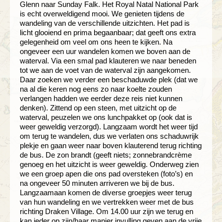
Glenn naar Sunday Falk. Het Royal Natal National Park
is echt overweldigend mooi. We genieten tijdens de
wandeling van de verschillende uitzichten. Het pad is
licht glooiend en prima begaanbaar; dat geeft ons extra
gelegenheid om veel om ons heen te kijken. Na
ongeveer een uur wandelen komen we boven aan de
waterval. Via een smal pad klauteren we naar beneden
tot we aan de voet van de waterval zijn aangekomen.
Daar zoeken we verder een beschaduwde plek (dat we
na al die keren nog eens zo naar koelte zouden
verlangen hadden we eerder deze reis niet kunnen
denken). Zittend op een steen, met uitzicht op de
waterval, peuzelen we ons lunchpakket op (ook dat is
weer geweldig verzorgd). Langzaam wordt het weer tijd
om terug te wandelen, dus we verlaten ons schaduwrijk
plekje en gaan weer naar boven klauterend terug richting
de bus. De zon brandt (geeft niets; zonnebrandcrème
genoeg en het uitzicht is weer geweldig. Onderweg zien
we een groep apen die ons pad oversteken (foto’s) en
na ongeveer 50 minuten arriveren we bij de bus.
Langzaamaan komen de diverse groepjes weer terug
van hun wandeling en we vertrekken weer met de bus
richting Draken Village. Om 14.00 uur zijn we terug en
kan ieder op zijn/haar manier invulling geven aan de vrije