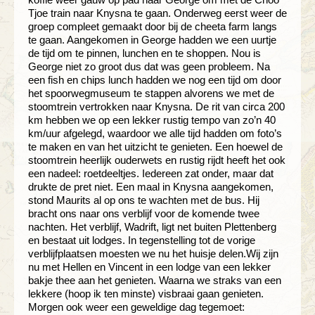
Tjoe train naar Knysna te gaan. Onderweg eerst weer de
groep compleet gemaakt door bij de cheeta farm langs
te gaan. Aangekomen in George hadden we een uurtje
de tijd om te pinnen, lunchen en te shoppen. Nou is
George niet zo groot dus dat was geen probleem. Na
een fish en chips lunch hadden we nog een tijd om door
het spoorwegmuseum te stappen alvorens we met de
stoomtrein vertrokken naar Knysna. De rit van circa 200
km hebben we op een lekker rustig tempo van zo’n 40
km/uur afgelegd, waardoor we alle tijd hadden om foto’s
te maken en van het uitzicht te genieten. Een hoewel de
stoomtrein heerlijk ouderwets en rustig rijdt heeft het ook
een nadeel: roetdeeltjes. Iedereen zat onder, maar dat
drukte de pret niet. Een maal in Knysna aangekomen,
stond Maurits al op ons te wachten met de bus. Hij
bracht ons naar ons verblijf voor de komende twee
nachten. Het verblijf, Wadrift, ligt net buiten Plettenberg
en bestaat uit lodges. In tegenstelling tot de vorige
verblijfplaatsen moesten we nu het huisje delen.Wij zijn
nu met Hellen en Vincent in een lodge van een lekker
bakje thee aan het genieten. Waarna we straks van een
lekkere (hoop ik ten minste) visbraai gaan genieten.
Morgen ook weer een geweldige dag tegemoet: