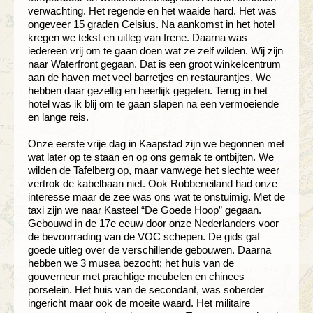
verwachting. Het regende en het waaide hard. Het was
ongeveer 15 graden Celsius. Na aankomst in het hotel
kregen we tekst en uitleg van Irene. Daarna was
iedereen vrij om te gaan doen wat ze zelf wilden. Wij zijn
naar Waterfront gegaan. Dat is een groot winkelcentrum
aan de haven met veel barretjes en restaurantjes. We
hebben daar gezellig en heerlijk gegeten. Terug in het
hotel was ik blij om te gaan slapen na een vermoeiende
en lange reis.
Onze eerste vrije dag in Kaapstad zijn we begonnen met
wat later op te staan en op ons gemak te ontbijten. We
wilden de Tafelberg op, maar vanwege het slechte weer
vertrok de kabelbaan niet. Ook Robbeneiland had onze
interesse maar de zee was ons wat te onstuimig. Met de
taxi zijn we naar Kasteel “De Goede Hoop” gegaan.
Gebouwd in de 17e eeuw door onze Nederlanders voor
de bevoorrading van de VOC schepen. De gids gaf
goede uitleg over de verschillende gebouwen. Daarna
hebben we 3 musea bezocht; het huis van de
gouverneur met prachtige meubelen en chinees
porselein. Het huis van de secondant, was soberder
ingericht maar ook de moeite waard. Het militaire