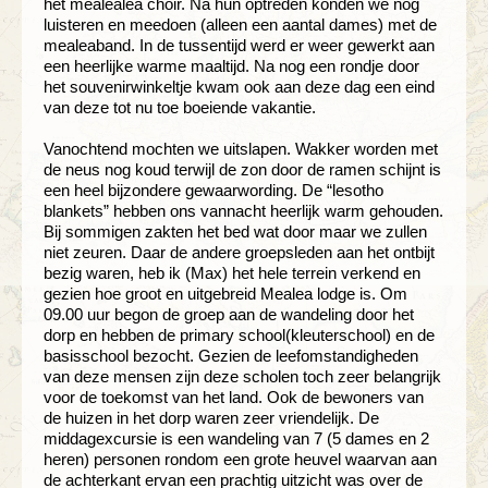
het mealealea choir. Na hun optreden konden we nog
luisteren en meedoen (alleen een aantal dames) met de
mealeaband. In de tussentijd werd er weer gewerkt aan
een heerlijke warme maaltijd. Na nog een rondje door
het souvenirwinkeltje kwam ook aan deze dag een eind
van deze tot nu toe boeiende vakantie.
Vanochtend mochten we uitslapen. Wakker worden met
de neus nog koud terwijl de zon door de ramen schijnt is
een heel bijzondere gewaarwording. De “lesotho
blankets” hebben ons vannacht heerlijk warm gehouden.
Bij sommigen zakten het bed wat door maar we zullen
niet zeuren. Daar de andere groepsleden aan het ontbijt
bezig waren, heb ik (Max) het hele terrein verkend en
gezien hoe groot en uitgebreid Mealea lodge is. Om
09.00 uur begon de groep aan de wandeling door het
dorp en hebben de primary school(kleuterschool) en de
basisschool bezocht. Gezien de leefomstandigheden
van deze mensen zijn deze scholen toch zeer belangrijk
voor de toekomst van het land. Ook de bewoners van
de huizen in het dorp waren zeer vriendelijk. De
middagexcursie is een wandeling van 7 (5 dames en 2
heren) personen rondom een grote heuvel waarvan aan
de achterkant ervan een prachtig uitzicht was over de