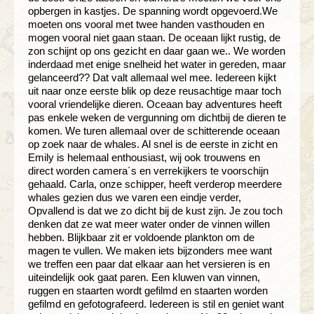
opbergen in kastjes. De spanning wordt opgevoerd.We
moeten ons vooral met twee handen vasthouden en
mogen vooral niet gaan staan. De oceaan lijkt rustig, de
zon schijnt op ons gezicht en daar gaan we.. We worden
inderdaad met enige snelheid het water in gereden, maar
gelanceerd?? Dat valt allemaal wel mee. Iedereen kijkt
uit naar onze eerste blik op deze reusachtige maar toch
vooral vriendelijke dieren. Oceaan bay adventures heeft
pas enkele weken de vergunning om dichtbij de dieren te
komen. We turen allemaal over de schitterende oceaan
op zoek naar de whales. Al snel is de eerste in zicht en
Emily is helemaal enthousiast, wij ook trouwens en
direct worden camera´s en verrekijkers te voorschijn
gehaald. Carla, onze schipper, heeft verderop meerdere
whales gezien dus we varen een eindje verder,
Opvallend is dat we zo dicht bij de kust zijn. Je zou toch
denken dat ze wat meer water onder de vinnen willen
hebben. Blijkbaar zit er voldoende plankton om de
magen te vullen. We maken iets bijzonders mee want
we treffen een paar dat elkaar aan het versieren is en
uiteindelijk ook gaat paren. Een kluwen van vinnen,
ruggen en staarten wordt gefilmd en staarten worden
gefilmd en gefotografeerd. Iedereen is stil en geniet want