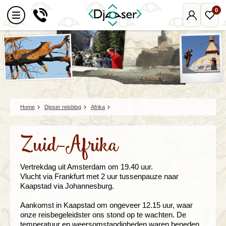
0
Mijn
Favo
Djoser
reize
Home
Djoser reisblog
Afrika
Zuid-Afrika
Vertrekdag uit Amsterdam om 19.40 uur.
Vlucht via Frankfurt met 2 uur tussenpauze naar
Kaapstad via Johannesburg.
Aankomst in Kaapstad om ongeveer 12.15 uur, waar
onze reisbegeleidster ons stond op te wachten. De
temperatuur en weersomstandigheden waren beneden