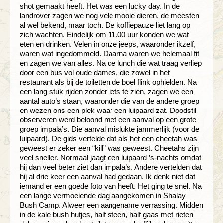
shot gemaakt heeft. Het was een lucky day. In de
landrover zagen we nog vele mooie dieren, de meesten
al wel bekend, maar toch. De koffiepauze liet lang op
zich wachten. Eindelijk om 11.00 uur konden we wat
eten en drinken. Velen in onze jeeps, waaronder ikzelf,
waren wat ingedommeld. Daarna waren we helemaal fit
en zagen we van alles. Na de lunch die wat traag verliep
door een bus vol oude dames, die zowel in het
restaurant als bij de toiletten de boel flink ophielden. Na
een lang stuk rijden zonder iets te zien, zagen we een
aantal auto’s staan, waaronder die van de andere groep
en wezen ons een plek waar een luipaard zat. Doodstil
observeren werd beloond met een aanval op een grote
groep impala’s. Die aanval mislukte jammerlijk (voor de
luipaard). De gids vertelde dat als het een cheetah was
geweest er zeker een “kill” was geweest. Cheetahs zijn
veel sneller. Normaal jaagt een luipaard ’s-nachts omdat
hij dan veel beter ziet dan impala’s. Andere vertelden dat
hij al drie keer een aanval had gedaan. Ik denk niet dat
iemand er een goede foto van heeft. Het ging te snel. Na
een lange vermoeiende dag aangekomen in Shalay
Bush Camp. Alweer een aangename verrassing. Midden
in de kale bush hutjes, half steen, half gaas met rieten