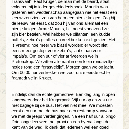
Transvaal”. Paul Kruger, de man met de baard, staat
volgens mij in ieder geschiedenisboek. Maurits was
gisteren een weddenschap aangegaan wie het eerst een
leeuw zou zien, zou van hem een biertje krijgen. Zag hij
de leeuw het eerst, dat zou hij van ons allemaal een
biertje krijgen. Arme Maurits, hij moest vanavond zelf
zijn bier betalen. Wel hebben we olifanten, een kudde
buffels, zebra’s giraffes en veel bokken e.d. gezien. Het
is vreemd hoe meer we blasé worden: er wordt niet
eens meer gestopt voor zebra’s, laat staan voor
impala’s. Om een uur of vier arriveerden we in
Pretoriakop. We zitten allemaal in een klein rondaveltje,
netjes rond een “grasveldje”. Morgen gaan we op jacht.
Om 06.00 uur vertrekken we voor onze eerste echte
“gamedrive”in Kruger.
Eindelijk dan de echte gamedrive. Een dag lang in open
landrovers door het Krugerpark. Vijf uur op en zes uur
met bagage bij de bus. Het viel niet mee. We moesten
eerst een uur met de bus naar een restcamp vanwaar
we met de jeeps verder gingen. Na een half uur al bingo.
Drie jonge leeuwen met prooi en een hyena langs de
kant van de weg. Ik denk dat iedereen wel een goed