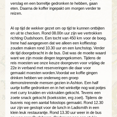
verslag en een borreltje gedronken te hebben, gaan
eten. Daarna de koffer ingepakt om morgen verder te
reizen.
Al op tijd de wekker gezet om op tijd te kunnen ontbijten
en uit te checken. Rond 08.00n uur zijn we vertrokken
richting Oudshoorn. Een tocht van 450 km voor de boeg.
Irene had aangegeven dat we alleen een koffiestop
zouden maken rond 10.30 uur en een lunchstop. Verder
de tijd doorgebracht in de bus. Dat was de moeite waard
want we zijn mooie dingen tegengekomen. Tijdens de
reis moesten we onze keuze doorgeven voor vrijdag de
22e in verband met reserveringen die daar voor
gemaakt moesten worden.Voordat we koffie gingen
drinken hebben we onderweg een groep
demonstrerende mensen gezien in Ashton. Een half
uurtje koffie gedronken en in het winkeltje nog wat potjes
met curry kruiden en viskruiden gekocht. Tevens een
zoete snack gekocht (koeksister, erg zoet). Tijdens de
busreis nog een aantal fotostops gemaakt. Rond 12.30
uur zijn we gestopt voor de lunch in Ladismith in een
klein leuk restaurantje. Rond 13.30 uur weer in de bus