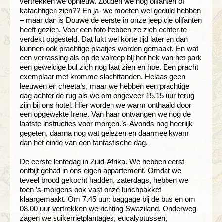
vertrekken we opnieuw. Zouden we nog olifanten of
katachtigen zien?? En ja- we moeten wel geduld hebben
– maar dan is Douwe de eerste in onze jeep die olifanten
heeft gezien. Voor een foto hebben ze zich echter te
verdekt opgesteld. Dat lukt wel korte tijd later en dan
kunnen ook prachtige plaatjes worden gemaakt. En wat
een verrassing als op de valreep bij het hek van het park
een geweldige bul zich nog laat zien en hoe. Een pracht
exemplaar met kromme slachttanden. Helaas geen
leeuwen en cheeta’s, maar we hebben een prachtige
dag achter de rug als we om ongeveer 15.15 uur terug
zijn bij ons hotel. Hier worden we warm onthaald door
een opgewekte Irene. Van haar ontvangen we nog de
laatste instructies voor morgen.’s-Avonds nog heerlijk
gegeten, daarna nog wat gelezen en daarmee kwam
dan het einde van een fantastische dag.
De eerste lentedag in Zuid-Afrika. We hebben eerst
ontbijt gehad in ons eigen appartement. Omdat we
teveel brood gekocht hadden, zaterdags, hebben we
toen ’s-morgens ook vast onze lunchpakket
klaargemaakt. Om 7.45 uur: baggage bij de bus en om
08.00 uur vertrekken we richting Swaziland. Onderweg
zagen we suikerrietplantages, eucalyptussen,