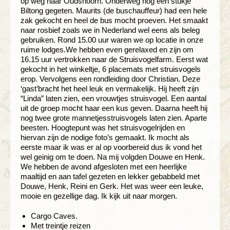
op weg naar Oudshoorn. Onderweg nog een stukje
Biltong gegeten. Maurits (de buschauffeur) had een hele
zak gekocht en heel de bus mocht proeven. Het smaakt
naar rosbief zoals we in Nederland wel eens als beleg
gebruiken. Rond 15.00 uur waren we op locatie in onze
ruime lodges.We hebben even gerelaxed en zijn om
16.15 uur vertrokken naar de Struisvogelfarm. Eerst wat
gekocht in het winkeltje, 6 placemats met struisvogels
erop. Vervolgens een rondleiding door Christian. Deze
‘gast’bracht het heel leuk en vermakelijk. Hij heeft zijn
“Linda” laten zien, een vrouwtjes struisvogel. Een aantal
uit de groep mocht haar een kus geven. Daarna heeft hij
nog twee grote mannetjesstruisvogels laten zien. Aparte
beesten. Hoogtepunt was het struisvogelrijden en
hiervan zijn de nodige foto’s gemaakt. Ik mocht als
eerste maar ik was er al op voorbereid dus ik vond het
wel geinig om te doen. Na mij volgden Douwe en Henk.
We hebben de avond afgesloten met een heerlijke
maaltijd en aan tafel gezeten en lekker gebabbeld met
Douwe, Henk, Reini en Gerk. Het was weer een leuke,
mooie en gezellige dag. Ik kijk uit naar morgen.
Cargo Caves.
Met treintje reizen