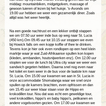
middag: mountainbiken, midgetgolven, massage of
gewoon luieren of lezen bij het huisje. ’s-Avonds om
19.00 uur hebben we weer een gezamenlijk diner. Zoals
altijd was het weer heerlijk.
Na een goede nachtrust en een lekker ontbijt stappen
we om 07.50 uur weer inde bus op weg naar St. Lucia
(450 km).Om 09.45 uur tot 10.15 uur stoppen we even
bij Howick falls om een kopje koffie of thee te drinken.
Tevens kon je hier ook even rondlopen op een heel klein
marktje waar je wat Zuid-Afrikaanse spullen kon kopen
(kleden, armbanden, houtsnijwerken enz). Om 12.00 uur
stopten we voor de lunch bij Ultra city waar we weer een
sandwich gegeten hebben. Daarna snel nog even naar
het toilet en toen weer in de bus voor de laatste km naar
St. Lucia. Om 15.00 uur kwamen we aan in St. Lucia in
onze accommodatie Shomalanga waar we snel onze
spullen op de kamers brachten, even opfrissen en dan
om 15.45 uur weer klaar staan voor de Hippo en
krokodillen tour. Nou dat was echt een geweldige tour,
veel krokodillen, hippo’s en baby hippo’s, pelikanen en
andere vogelsoorten gezien. Om 17.00 uur kwamen we