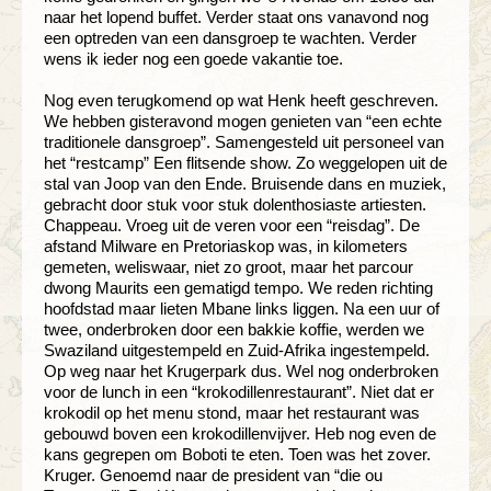
naar het lopend buffet. Verder staat ons vanavond nog
een optreden van een dansgroep te wachten. Verder
wens ik ieder nog een goede vakantie toe.
Nog even terugkomend op wat Henk heeft geschreven.
We hebben gisteravond mogen genieten van “een echte
traditionele dansgroep”. Samengesteld uit personeel van
het “restcamp” Een flitsende show. Zo weggelopen uit de
stal van Joop van den Ende. Bruisende dans en muziek,
gebracht door stuk voor stuk dolenthosiaste artiesten.
Chappeau. Vroeg uit de veren voor een “reisdag”. De
afstand Milware en Pretoriaskop was, in kilometers
gemeten, weliswaar, niet zo groot, maar het parcour
dwong Maurits een gematigd tempo. We reden richting
hoofdstad maar lieten Mbane links liggen. Na een uur of
twee, onderbroken door een bakkie koffie, werden we
Swaziland uitgestempeld en Zuid-Afrika ingestempeld.
Op weg naar het Krugerpark dus. Wel nog onderbroken
voor de lunch in een “krokodillenrestaurant”. Niet dat er
krokodil op het menu stond, maar het restaurant was
gebouwd boven een krokodillenvijver. Heb nog even de
kans gegrepen om Boboti te eten. Toen was het zover.
Kruger. Genoemd naar de president van “die ou