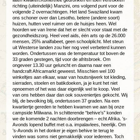
richting (uiteindelijk) Manzini, ons volgend punt voor de
volgende 2 overnachtingen. Het land Swaziland kwam
ons schoner over dan Lesotho, betere (andere soort)
huizen, hutten veel ruimer om de huisjes heen. Wel
hoorden we van Irene dat het er slecht voor staat met de
gezondheidszorg. Heel veel aids, één arts op de 26.000
mensen, 25% analfabeet, geen schoolplicht. Met steun
uit Westerse landen zou hier nog veel verbeterd kunnen
worden. Ondertussen was de temperatuur tot boven de
33 graden gestegen, tijd voor de afritsbroek. Om
ongeveer 13.30 uur geluncht en daarna naar een
handcraft Africamarkt geweest. Misschien wel 100
winkeltjes aan elkaar, waar van houtsnijwerk tot kleding,
sierraden, stoelen en batikdoeken, ja je kunt het niet
opnoemen of het was daar eigenlijk wel te koop. Veel
van ons hebben daar dan ook souveniertjes gekocht. Wij
blij, de bevolking blij, ondertussen 37 graden. Na een
kwartiertje gereden te hebben kwamen we aan bij onze
campside Mlilwana. In schitterende “behive’s” konden
we de komende 2 nachten doorbrengen – echt Afrika. ’s-
Avonds lopend buffet met o.a. impalavlees, heerlijk. Om
’s-Avonds in het donker je eigen behive te terug te
vinden was soms niet gemakkelijk voor iedereen. Toch