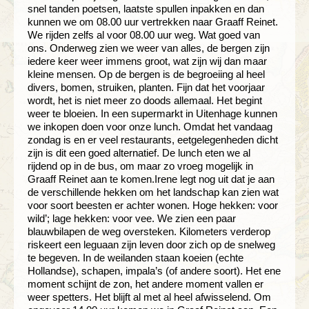
snel tanden poetsen, laatste spullen inpakken en dan
kunnen we om 08.00 uur vertrekken naar Graaff Reinet.
We rijden zelfs al voor 08.00 uur weg. Wat goed van
ons. Onderweg zien we weer van alles, de bergen zijn
iedere keer weer immens groot, wat zijn wij dan maar
kleine mensen. Op de bergen is de begroeiing al heel
divers, bomen, struiken, planten. Fijn dat het voorjaar
wordt, het is niet meer zo doods allemaal. Het begint
weer te bloeien. In een supermarkt in Uitenhage kunnen
we inkopen doen voor onze lunch. Omdat het vandaag
zondag is en er veel restaurants, eetgelegenheden dicht
zijn is dit een goed alternatief. De lunch eten we al
rijdend op in de bus, om maar zo vroeg mogelijk in
Graaff Reinet aan te komen.Irene legt nog uit dat je aan
de verschillende hekken om het landschap kan zien wat
voor soort beesten er achter wonen. Hoge hekken: voor
wild’; lage hekken: voor vee. We zien een paar
blauwbilapen de weg oversteken. Kilometers verderop
riskeert een leguaan zijn leven door zich op de snelweg
te begeven. In de weilanden staan koeien (echte
Hollandse), schapen, impala’s (of andere soort). Het ene
moment schijnt de zon, het andere moment vallen er
weer spetters. Het blijft al met al heel afwisselend. Om