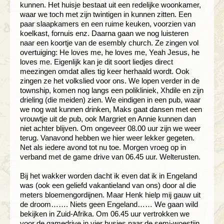
kunnen. Het huisje bestaat uit een redelijke woonkamer,
waar we toch met zijn twintigen in kunnen zitten. Een
paar slaapkamers en een ruime keuken, voorzien van
koelkast, fornuis enz. Daarna gaan we nog luisteren
naar een koortje van de esembly church. Ze zingen vol
overtuiging: He loves me, he loves me, Yeah Jesus, he
loves me. Eigenlijk kan je dit soort liedjes direct
meezingen omdat alles tig keer herhaald wordt. Ook
zingen ze het volkslied voor ons. We lopen verder in de
township, komen nog langs een polikliniek, Xhdile en zijn
drieling (die meiden) zien. We eindigen in een pub, waar
we nog wat kunnen drinken, Maks gaat dansen met een
vrouwtje uit de pub, ook Margriet en Annie kunnen dan
niet achter blijven. Om ongeveer 08.00 uur zijn we weer
terug. Vanavond hebben we hier weer lekker gegeten.
Net als iedere avond tot nu toe. Morgen vroeg op in
verband met de game drive van 06.45 uur. Welterusten.
Bij het wakker worden dacht ik even dat ik in Engeland
was (ook een geliefd vakantieland van ons) door al die
meters bloemengordijnen. Maar Henk hielp mij gauw uit
de droom……. Niets geen Engeland…… We gaan wild
bekijken in Zuid-Afrika. Om 06.45 uur vertrokken we
voor de gamedrive in vier busjes naar de semi-woestijn.