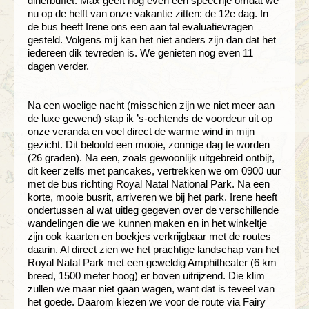
dinerbuffet. Max geeft nog even een speechje omdat we
nu op de helft van onze vakantie zitten: de 12e dag. In
de bus heeft Irene ons een aan tal evaluatievragen
gesteld. Volgens mij kan het niet anders zijn dan dat het
iedereen dik tevreden is. We genieten nog even 11
dagen verder.
Na een woelige nacht (misschien zijn we niet meer aan
de luxe gewend) stap ik ’s-ochtends de voordeur uit op
onze veranda en voel direct de warme wind in mijn
gezicht. Dit beloofd een mooie, zonnige dag te worden
(26 graden). Na een, zoals gewoonlijk uitgebreid ontbijt,
dit keer zelfs met pancakes, vertrekken we om 0900 uur
met de bus richting Royal Natal National Park. Na een
korte, mooie busrit, arriveren we bij het park. Irene heeft
ondertussen al wat uitleg gegeven over de verschillende
wandelingen die we kunnen maken en in het winkeltje
zijn ook kaarten en boekjes verkrijgbaar met de routes
daarin. Al direct zien we het prachtige landschap van het
Royal Natal Park met een geweldig Amphitheater (6 km
breed, 1500 meter hoog) er boven uitrijzend. Die klim
zullen we maar niet gaan wagen, want dat is teveel van
het goede. Daarom kiezen we voor de route via Fairy