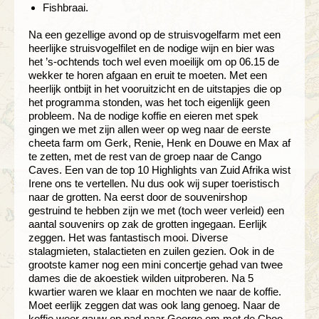
Fishbraai.
Na een gezellige avond op de struisvogelfarm met een
heerlijke struisvogelfilet en de nodige wijn en bier was
het ’s-ochtends toch wel even moeilijk om op 06.15 de
wekker te horen afgaan en eruit te moeten. Met een
heerlijk ontbijt in het vooruitzicht en de uitstapjes die op
het programma stonden, was het toch eigenlijk geen
probleem. Na de nodige koffie en eieren met spek
gingen we met zijn allen weer op weg naar de eerste
cheeta farm om Gerk, Renie, Henk en Douwe en Max af
te zetten, met de rest van de groep naar de Cango
Caves. Een van de top 10 Highlights van Zuid Afrika wist
Irene ons te vertellen. Nu dus ook wij super toeristisch
naar de grotten. Na eerst door de souvenirshop
gestruind te hebben zijn we met (toch weer verleid) een
aantal souvenirs op zak de grotten ingegaan. Eerlijk
zeggen. Het was fantastisch mooi. Diverse
stalagmieten, stalactieten en zuilen gezien. Ook in de
grootste kamer nog een mini concertje gehad van twee
dames die de akoestiek wilden uitproberen. Na 5
kwartier waren we klaar en mochten we naar de koffie.
Moet eerlijk zeggen dat was ook lang genoeg. Naar de
koffie weer gauw op pad naar George om met de Choo