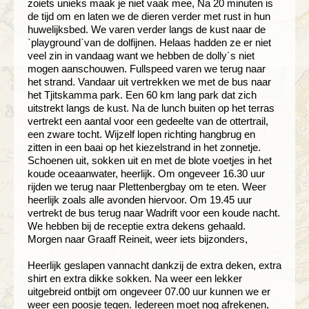
zoiets unieks maak je niet vaak mee, Na 20 minuten is
de tijd om en laten we de dieren verder met rust in hun
huwelijksbed. We varen verder langs de kust naar de
`playground`van de dolfijnen. Helaas hadden ze er niet
veel zin in vandaag want we hebben de dolly´s niet
mogen aanschouwen. Fullspeed varen we terug naar
het strand. Vandaar uit vertrekken we met de bus naar
het Tjitskamma park. Een 60 km lang park dat zich
uitstrekt langs de kust. Na de lunch buiten op het terras
vertrekt een aantal voor een gedeelte van de ottertrail,
een zware tocht. Wijzelf lopen richting hangbrug en
zitten in een baai op het kiezelstrand in het zonnetje.
Schoenen uit, sokken uit en met de blote voetjes in het
koude oceaanwater, heerlijk. Om ongeveer 16.30 uur
rijden we terug naar Plettenbergbay om te eten. Weer
heerlijk zoals alle avonden hiervoor. Om 19.45 uur
vertrekt de bus terug naar Wadrift voor een koude nacht.
We hebben bij de receptie extra dekens gehaald.
Morgen naar Graaff Reineit, weer iets bijzonders,
Heerlijk geslapen vannacht dankzij de extra deken, extra
shirt en extra dikke sokken. Na weer een lekker
uitgebreid ontbijt om ongeveer 07.00 uur kunnen we er
weer een poosje tegen. Iedereen moet nog afrekenen,