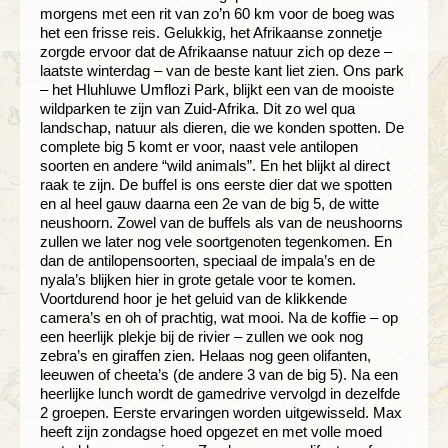
morgens met een rit van zo’n 60 km voor de boeg was
het een frisse reis. Gelukkig, het Afrikaanse zonnetje
zorgde ervoor dat de Afrikaanse natuur zich op deze –
laatste winterdag – van de beste kant liet zien. Ons park
– het Hluhluwe Umflozi Park, blijkt een van de mooiste
wildparken te zijn van Zuid-Afrika. Dit zo wel qua
landschap, natuur als dieren, die we konden spotten. De
complete big 5 komt er voor, naast vele antilopen
soorten en andere “wild animals”. En het blijkt al direct
raak te zijn. De buffel is ons eerste dier dat we spotten
en al heel gauw daarna een 2e van de big 5, de witte
neushoorn. Zowel van de buffels als van de neushoorns
zullen we later nog vele soortgenoten tegenkomen. En
dan de antilopensoorten, speciaal de impala’s en de
nyala’s blijken hier in grote getale voor te komen.
Voortdurend hoor je het geluid van de klikkende
camera’s en oh of prachtig, wat mooi. Na de koffie – op
een heerlijk plekje bij de rivier – zullen we ook nog
zebra’s en giraffen zien. Helaas nog geen olifanten,
leeuwen of cheeta’s (de andere 3 van de big 5). Na een
heerlijke lunch wordt de gamedrive vervolgd in dezelfde
2 groepen. Eerste ervaringen worden uitgewisseld. Max
heeft zijn zondagse hoed opgezet en met volle moed