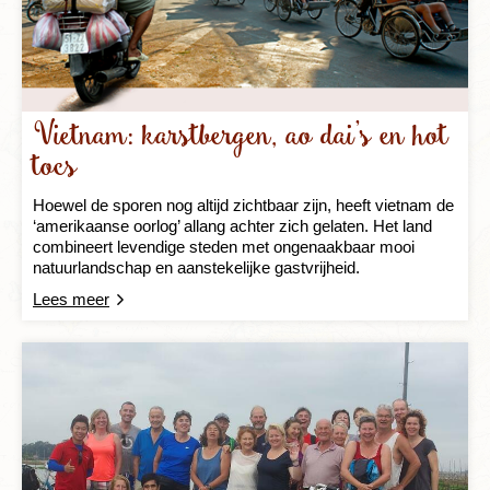
Vietnam: karstbergen, ao dai’s en hot
tocs
Hoewel de sporen nog altijd zichtbaar zijn, heeft vietnam de
‘amerikaanse oorlog’ allang achter zich gelaten. Het land
combineert levendige steden met ongenaakbaar mooi
natuurlandschap en aanstekelijke gastvrijheid.
Lees meer