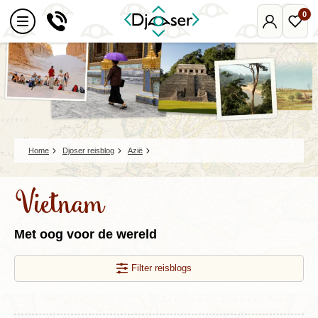
0
Mijn
Favo
Djoser
reize
Home
Djoser reisblog
Azië
Vietnam
Met oog voor de wereld
Filter reisblogs