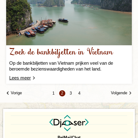
Zoek de bankbiljetten in Vietnam
Op de bankbiljetten van Vietnam prijken veel van de
beroemde bezienswaardigheden van het land.
Lees meer
Vorige
Volgende
1
2
3
4
Bel
Mail
Chat