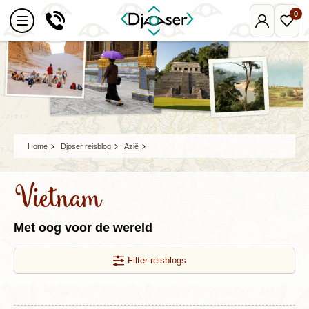
0
Mijn
Favo
Djoser
reize
Home
Djoser reisblog
Azië
Vietnam
Met oog voor de wereld
Filter reisblogs