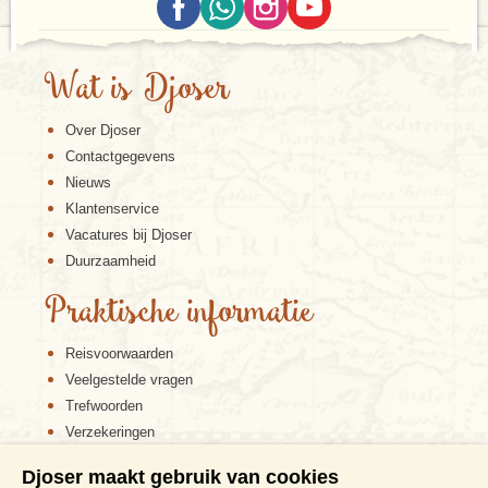
Wat is Djoser
Over Djoser
Contactgegevens
Nieuws
Klantenservice
Vacatures bij Djoser
Duurzaamheid
Praktische informatie
Reisvoorwaarden
Veelgestelde vragen
Trefwoorden
Verzekeringen
Sitemap
Djoser maakt gebruik van cookies
Disclaimer