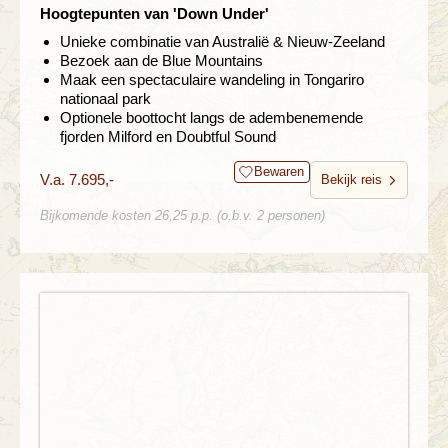
Hoogtepunten van 'Down Under'
Unieke combinatie van Australië & Nieuw-Zeeland
Bezoek aan de Blue Mountains
Maak een spectaculaire wandeling in Tongariro
nationaal park
Optionele boottocht langs de adembenemende
fjorden Milford en Doubtful Sound
Bewaren
V.a. 7.695,-
Bekijk reis
Bijkomende kosten 26,25 p.p. (o.b.v. 2 personen)