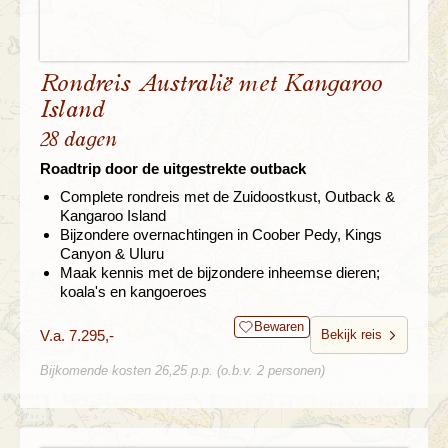
Rondreis Australië met Kangaroo
Island
28 dagen
Roadtrip door de uitgestrekte outback
Complete rondreis met de Zuidoostkust, Outback &
Kangaroo Island
Bijzondere overnachtingen in Coober Pedy, Kings
Canyon & Uluru
Maak kennis met de bijzondere inheemse dieren;
koala's en kangoeroes
Bewaren
V.a. 7.295,-
Bekijk reis
Bijkomende kosten 26,25 p.p. (o.b.v. 2 personen)