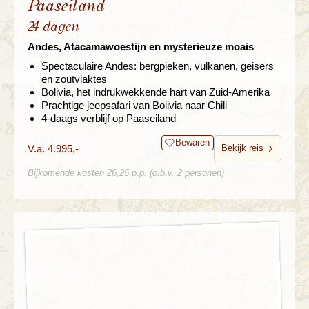
Paaseiland
24 dagen
Andes, Atacamawoestijn en mysterieuze moais
Spectaculaire Andes: bergpieken, vulkanen, geisers
en zoutvlaktes
Bolivia, het indrukwekkende hart van Zuid-Amerika
Prachtige jeepsafari van Bolivia naar Chili
4-daags verblijf op Paaseiland
Bewaren
V.a. 4.995,-
Bekijk reis
Bijkomende kosten 26,25 p.p. (o.b.v. 2 personen)