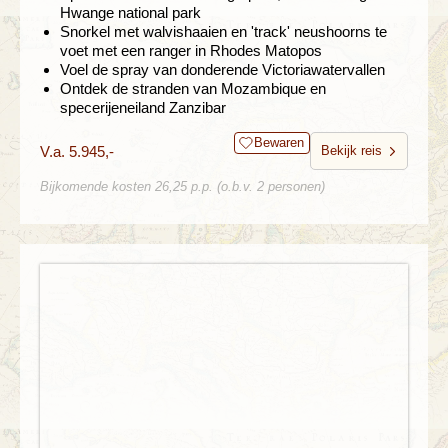
Hwange national park
Snorkel met walvishaaien en 'track' neushoorns te
voet met een ranger in Rhodes Matopos
Voel de spray van donderende Victoriawatervallen
Ontdek de stranden van Mozambique en
specerijeneiland Zanzibar
Bewaren
V.a. 5.945,-
Bekijk reis
Bijkomende kosten 26,25 p.p. (o.b.v. 2 personen)