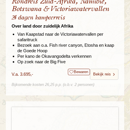
Rondreis Zuid-Afrika, Namibië,
Botswana & Victoriawatervallen
24 dagen kampeerreis
Over land door zuidelijk Afrika
Van Kaapstad naar de Victoriawatervallen per
safaritruck
Bezoek aan o.a. Fish river canyon, Etosha en kaap
de Goede Hoop
Per kano de Okavangodelta verkennen
Op zoek naar de Big Five
Bewaren
V.a. 3.695,-
Bekijk reis
Bijkomende kosten 26,25 p.p. (o.b.v. 2 personen)