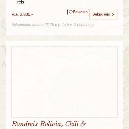
reis
Bewaren
V.a. 2.395,-
Bekijk reis
Bijkomende kosten 26,25 p.p. (o.b.v. 2 personen)
Rondreis Bolivia, Chili &