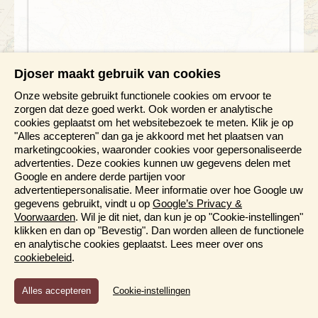
Djoser maakt gebruik van cookies
Rondreis Thailand Noord & Zuid
Onze website gebruikt functionele cookies om ervoor te
21 dagen
zorgen dat deze goed werkt. Ook worden er analytische
Langs alle mooie plekjes van dit geweldige land
cookies geplaatst om het websitebezoek te meten. Klik je op
"Alles accepteren" dan ga je akkoord met het plaatsen van
Ontdek het avontuurlijke Thailand
marketingcookies, waaronder cookies voor gepersonaliseerde
Een boottocht over de klongs, fietsen in historisch
advertenties. Deze cookies kunnen uw gegevens delen met
Sukothai
Google en andere derde partijen voor
Een jungletocht en varen op een bamboe vlot
advertentiepersonalisatie. Meer informatie over hoe Google uw
Genieten op tropische eilanden met volop zon, zee
gegevens gebruikt, vindt u op
Google’s Privacy &
en stranden
Voorwaarden
. Wil je dit niet, dan kun je op "Cookie-instellingen"
Slapen op de rivier, je bungalow staat op een vlot
klikken en dan op "Bevestig". Dan worden alleen de functionele
en analytische cookies geplaatst. Lees meer over ons
Bewaren
V.a. 3.095,-
Bekijk reis
cookiebeleid
.
Bijkomende kosten 26,25 p.p. (o.b.v. 2 personen)
Functioneel en Analytisch
Cookie-instellingen
Cookies die er voor zorgen dat de website naar behoren
functioneert en cookies waarmee wij anoniem het gebruik van