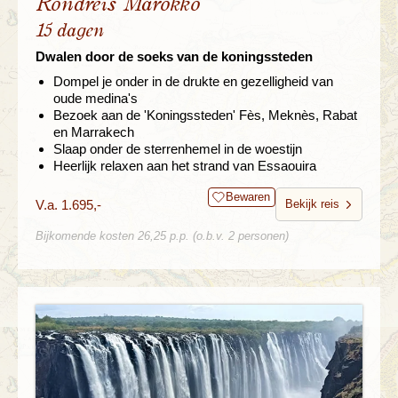
Rondreis Marokko
15 dagen
Dwalen door de soeks van de koningssteden
Dompel je onder in de drukte en gezelligheid van
oude medina's
Bezoek aan de 'Koningssteden' Fès, Meknès, Rabat
en Marrakech
Slaap onder de sterrenhemel in de woestijn
Heerlijk relaxen aan het strand van Essaouira
Bewaren
V.a. 1.695,-
Bekijk reis
Bijkomende kosten 26,25 p.p. (o.b.v. 2 personen)