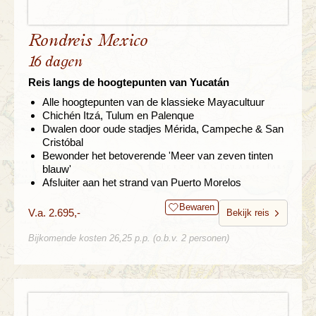
Rondreis Mexico
16 dagen
Reis langs de hoogtepunten van Yucatán
Alle hoogtepunten van de klassieke Mayacultuur
Chichén Itzá, Tulum en Palenque
Dwalen door oude stadjes Mérida, Campeche & San
Cristóbal
Bewonder het betoverende 'Meer van zeven tinten
blauw'
Afsluiter aan het strand van Puerto Morelos
Bewaren
V.a. 2.695,-
Bekijk reis
Bijkomende kosten 26,25 p.p. (o.b.v. 2 personen)