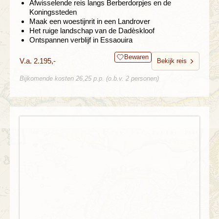
Afwisselende reis langs Berberdorpjes en de
Koningssteden
Maak een woestijnrit in een Landrover
Het ruige landschap van de Dadèskloof
Ontspannen verblijf in Essaouira
Bewaren
V.a. 2.195,-
Bekijk reis
Bijkomende kosten 26,25 p.p. (o.b.v. 2 personen)