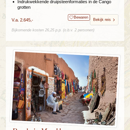
Indrukwekkende druipsteenformaties in de Cango
grotten
Bewaren
V.a. 2.645,-
Bekijk reis
Bijkomende kosten 26,25 p.p. (o.b.v. 2 personen)