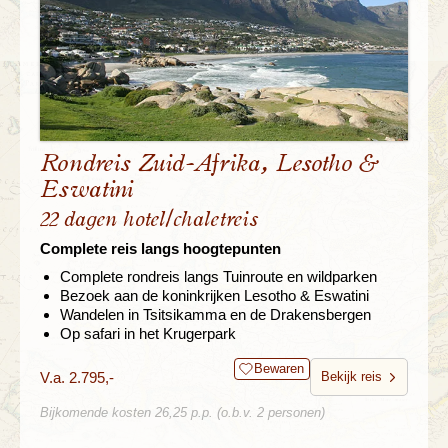
Rondreis Zuid-Afrika, Lesotho &
Eswatini
22 dagen hotel/chaletreis
Complete reis langs hoogtepunten
Complete rondreis langs Tuinroute en wildparken
Bezoek aan de koninkrijken Lesotho & Eswatini
Wandelen in Tsitsikamma en de Drakensbergen
Op safari in het Krugerpark
Bewaren
V.a. 2.795,-
Bekijk reis
Bijkomende kosten 26,25 p.p. (o.b.v. 2 personen)