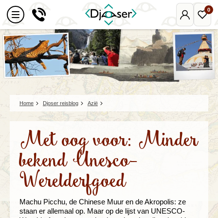
0
Mijn
Favo
Djoser
reize
Home
Djoser reisblog
Azië
Met oog voor: Minder
bekend Unesco-
Werelderfgoed
Machu Picchu, de Chinese Muur en de Akropolis: ze
staan er allemaal op. Maar op de lijst van UNESCO-