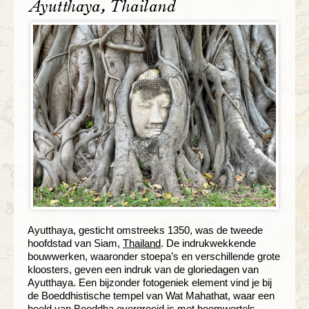
Ayutthaya, Thailand
Ayutthaya, gesticht omstreeks 1350, was de tweede
hoofdstad van Siam,
Thailand
. De indrukwekkende
bouwwerken, waaronder stoepa’s en verschillende grote
kloosters, geven een indruk van de gloriedagen van
Ayutthaya. Een bijzonder fotogeniek element vind je bij
de Boeddhistische tempel van Wat Mahathat, waar een
beeld van Boeddha overgroeid is met boomwortels.