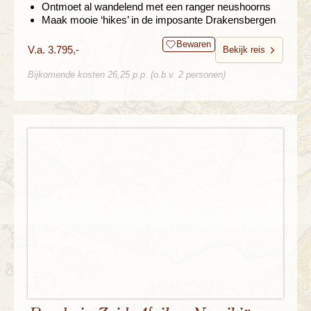
Ontmoet al wandelend met een ranger neushoorns
Maak mooie ‘hikes’ in de imposante Drakensbergen
Bewaren
V.a. 3.795,-
Bekijk reis
Bijkomende kosten 26,25 p.p. (o.b.v. 2 personen)